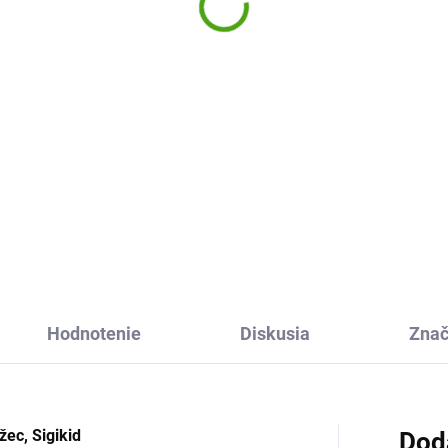
,10 €
Adventures 0,4l
26,77 €
Do košíka
Do košíka
zová detská fľaša na pitie
meleon Sigikid bude skvelou
Inovovaná detská nerezová f
š pre všetky deti. Obrázok na
na pitie Alfi z kvalitnej
i deti baví a pomáha im
nehrdzavejúcej ocele s
žiavať pitný režim.
praktickým náustkom. Ľahké p
z kvalitnej fľaše nielen pre deti
Hodnotenie
Diskusia
Zna
žec, Sigikid
Dod