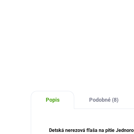
5,16 €
11
Do košíka
Detská kvalitné fľaša na pitie z
Nere
kolekcie Forest Grizzly pre
Cha
všetkých milovníkov zvierat.
flia
Fľaša má dvojaký istenie a tečie
fľaš
naozaj len vtedy, keď potrebujete.
dodr
Popis
Podobné (8)
Detská nerezová fľaša na pitie Jednoro