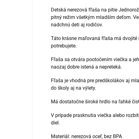
Detská nerezová fľaša na pitie Jednorož
pitný režim všetkým mladším deťom. Ves
nadchnú deti aj rodičov.
Táto krásne maľovaná fľaša má dvojité is
potrebujete.
Fľaša sa otvára pootočením viečka a je
naozaj dobre istená a nepreteká.
Fľaša je vhodná pre predškolákov aj mla
do školy aj na výlety.
Má dostatočne široké hrdlo na ľahké čist
V prípade prasknutia viečka alebo rozbi
diel.
Materiál: nerezová oceľ, bez BPA