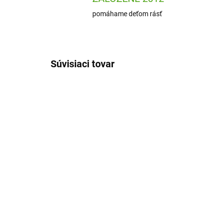
pomáhame deťom rásť
Súvisiaci tovar
24768
ODOSLANIE DO 7 DNÍ
Sigikid Detská fľaša na
Si
pitie Forest Grizzly
fľa