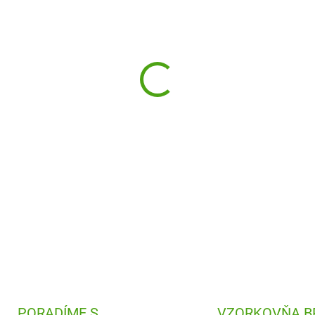
−
+
Detská nerezová fľaša na pit
režim všetkým mladším deťom
nadchnú.
DETAILNÉ INFORMÁCIE
PORADÍME S
VZORKOVŇA B