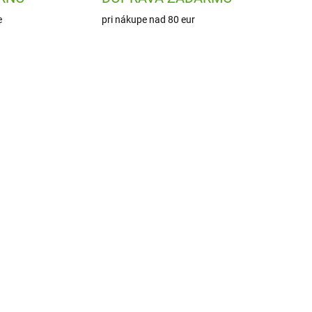
e
pri nákupe nad 80 eur
1829
ION-RF350PYDINO
ADOM
SKLADOM
1 KS)
(1 KS)
ion8 Fľaša na pitie Leak
Proof Dinosaur 350 ml