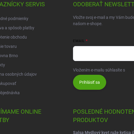
AZNÍCKY SERVIS
ODOBERAŤ NEWSLET
Vložte svoj e-mail a my Vám bud
dné podmienky
našom e-shope.
a a spôsob platby
tenie obchodu
EMAIL
ie tovaru
ovna Brno
kty
Vložením e-mailu súhlasíte s
pod
na osobných údajov
Prihlásiť sa
akupovať
objednávka
JÍMAME ONLINE
POSLEDNÉ HODNOTEN
TBY
PRODUKTOV