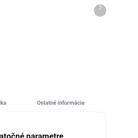
Ďalší
12,74 €
produkt
Do košíka
Dizajnová a praktická fľaša na
pitie Ion8 je skvelou voľbou pre
ľaša
deti i dospelých. Vďaka 100%
tesniacej konštrukcii, ľahkému
otváraniu jednou rukou a
itie
praktickému náustku sa hodí...
.
čka
Ostatné informácie
atočné parametre