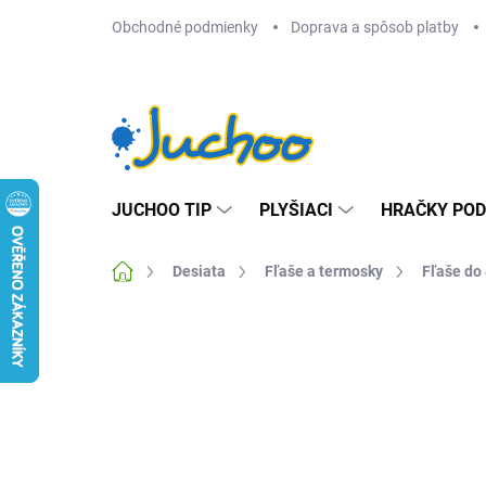
Prejsť
Obchodné podmienky
Doprava a spôsob platby
na
obsah
JUCHOO TIP
PLYŠIACI
HRAČKY POD
Domov
Desiata
Fľaše a termosky
Fľaše do
Neohodnotené
Podrobnosti hodnotenia