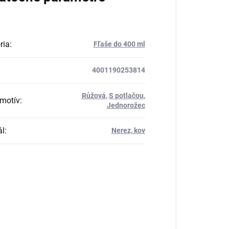
ria
:
Fľaše do 400 ml
4001190253814
Růžová
,
S potlačou
,
motív
:
Jednorožec
ál
:
Nerez, kov