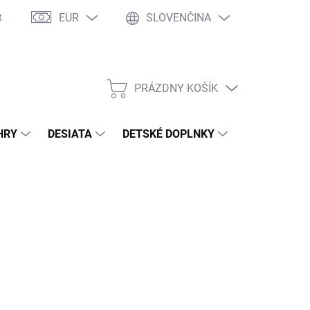
EUR
SLOVENČINA
takty
Ochrana osobných údajov
Ako nakupovať
Moja objed
PRÁZDNY KOŠÍK
NÁKUPNÝ
KOŠÍK
HRY
DESIATA
DETSKÉ DOPLNKY
PRE DOSPEL