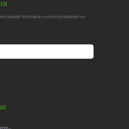
TER
eme zasielať informácie o nových produktoch na
mienkami ochrany osobných údajov
IE
Salsa Mydlový kvet ruže kytica červeno-vínová