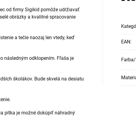
ec od firmy Sigikid pomôže udržiavať
elé obrázky a kvalitné spracovanie
Kategó
tenie a tečie naozaj len vtedy, keď
EAN
:
ho následným odklopením. Fľaša je
Farba/
Materi
dších školákov. Bude skvelá na desiatu
enie.
tia pítka je možné dokúpiť náhradný