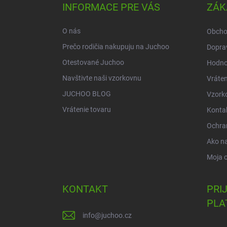
ä
INFORMACE PRE VÁS
ZÁK
t
i
O nás
Obcho
e
Prečo rodičia nakupuju na Juchoo
Doprav
Otestované Juchoo
Hodno
Navštivte naši vzorkovnu
Vráten
JUCHOO BLOG
Vzork
Vrátenie tovaru
Konta
Ochra
Ako n
Moja 
KONTAKT
PRI
PLA
info
@
juchoo.cz