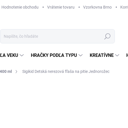
Hodnotenie obchodu
Vrátenie tovaru
Vzorkovna Brno
Kon
Hľadať
ĽA VEKU
HRAČKY PODĽA TYPU
KREATÍVNE
 400 ml
Sigikid Detská nerezová fľaša na pitie Jednorožec
ZNAČKA:
SIGIKID
10,93 €
Jednotková
ODOSLANIE DO 7 DNÍ
cena:
MOŽNOSTI DORUČENIA