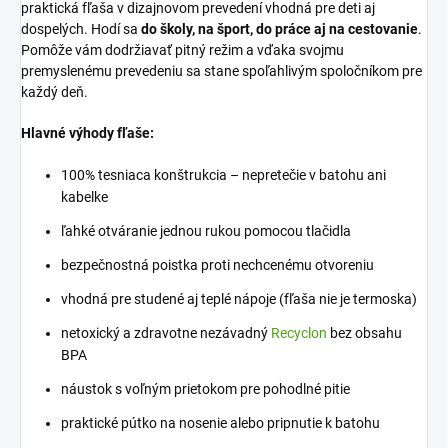
praktická fľaša v dizajnovom prevedení vhodná pre deti aj
dospelých. Hodí sa
do školy, na šport, do práce aj na cestovanie
.
Pomôže vám dodržiavať pitný režim a vďaka svojmu
premyslenému prevedeniu sa stane spoľahlivým spoločníkom pre
každý deň.
Hlavné výhody fľaše:
100% tesniaca konštrukcia – nepretečie v batohu ani
kabelke
ľahké otváranie jednou rukou pomocou tlačidla
bezpečnostná poistka proti nechcenému otvoreniu
vhodná pre studené aj teplé nápoje (fľaša nie je termoska)
netoxický a zdravotne nezávadný
Recyclon
bez obsahu
BPA
náustok s voľným prietokom pre pohodlné pitie
praktické pútko na nosenie alebo pripnutie k batohu