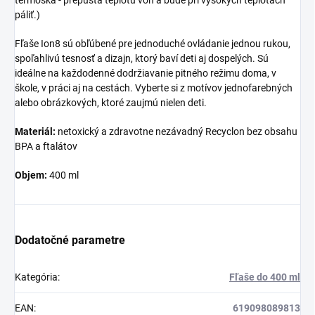
páliť.)
Fľaše Ion8 sú obľúbené pre jednoduché ovládanie jednou rukou,
spoľahlivú tesnosť a dizajn, ktorý baví deti aj dospelých. Sú
ideálne na každodenné dodržiavanie pitného režimu doma, v
škole, v práci aj na cestách. Vyberte si z motívov jednofarebných
alebo obrázkových, ktoré zaujmú nielen deti.
Materiál:
netoxický a zdravotne nezávadný Recyclon bez obsahu
BPA a ftalátov
Objem:
400 ml
Dodatočné parametre
Kategória
:
Fľaše do 400 ml
EAN
:
619098089813