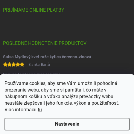
PRIJÍMAME ONLINE PLATBY
POSLEDNÉ HODNOTENIE PRODUKTOV
Salsa Mydlový kvet ruže kytica červeno-vínová
Blanka Bártů
Paní na telefonu velice ochotná
Používame cookies, aby sme Vám umožnili pohodlné
prezeranie webu, aby sme si pamätali, čo máte v
nákupnom košíku a vďaka analýze prevádzky webu
neustále zlepšovali jeho funkcie, výkon a použiteľnosť.
Viac informácií
tu
.
Heureka
Comgate
Nastavenie