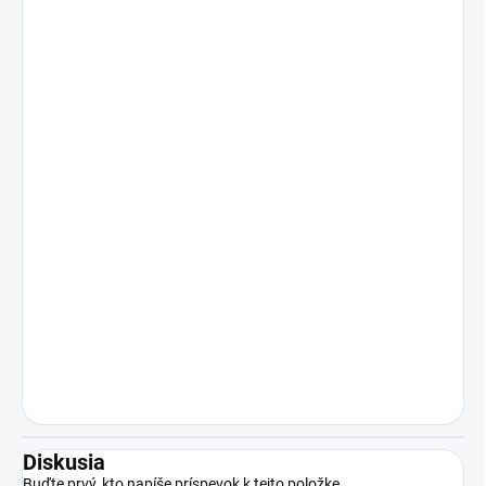
Diskusia
Buďte prvý, kto napíše príspevok k tejto položke.