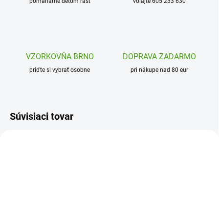
pomáhame deťom rásť
volajte 605 233 630
VZORKOVŇA BRNO
DOPRAVA ZADARMO
príďte si vybrať osobne
pri nákupe nad 80 eur
Súvisiaci tovar
25098
ION-RF350GRY
SKLADOM
ODOSLANIE DO 7 DNÍ