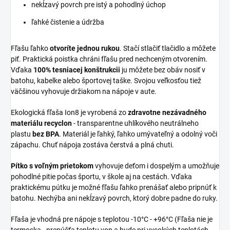
nekĺzavý povrch pre istý a pohodlný úchop
ľahké čistenie a údržba
Fľašu ľahko
otvoríte jednou rukou
. Stačí stlačiť tlačidlo a môžete
piť. Praktická poistka chráni fľašu pred nechceným otvorením.
Vďaka
100% tesniacej konštrukcii
ju môžete bez obáv nosiť v
batohu, kabelke alebo športovej taške. Svojou veľkosťou tiež
väčšinou vyhovuje držiakom na nápoje v aute.
Ekologická fľaša Ion8 je vyrobená zo
zdravotne nezávadného
materiálu recyclon
- transparentne uhlíkového neutrálneho
plastu
bez BPA
. Materiál je ľahký, ľahko umývateľný a odolný voči
zápachu. Chuť nápoja zostáva čerstvá a plná chuti.
Pítko s voľným prietokom
vyhovuje deťom i dospelým a umožňuje
pohodlné pitie počas športu, v škole aj na cestách. Vďaka
praktickému pútku je možné fľašu ľahko prenášať alebo pripnúť k
batohu. Nechýba ani nekĺzavý povrch, ktorý dobre padne do ruky.
Fľaša je vhodná pre nápoje s teplotou -10°C - +96°C (Fľaša nie je
termoska - prepúšťa teplotu von a bude pri vysokých teplotách