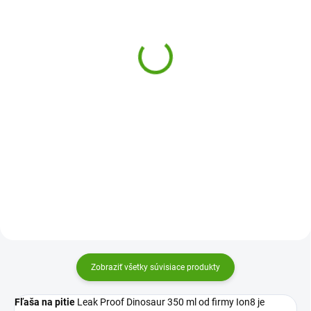
(1 KS)
Sigikid Detská nerezová
ion8 Fľaša na pitie Leak
fľaša na pitie Psy modrá
Proof Grey 350 ml
11,10 €
11,51 €
Do košíka
Do košíka
Nerezová detská fľaša na pitie
Dizajnová a praktická fľaša na
Psy Sigikid bude skvelou fľašou
pitie Ion8 je skvelou voľbou pre
pre všetky deti. Obrázok na fľaši
deti i dospelých. Vďaka 100%
deti bavia a pomáha im
tesniacej konštrukcii, ľahkému
dodržiavať pitný režim.
otváraniu jednou rukou a
praktickému náustku sa hodí...
Zobraziť všetky súvisiace produkty
Fľaša na pitie
Leak Proof Dinosaur 350 ml od firmy Ion8 je