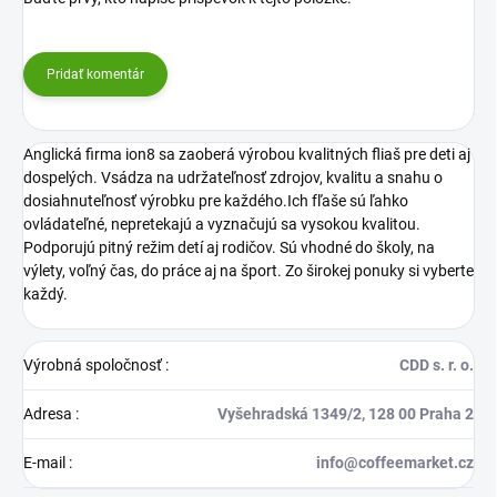
Pridať komentár
Anglická firma ion8 sa zaoberá výrobou kvalitných fliaš pre deti aj
dospelých. Vsádza na udržateľnosť zdrojov, kvalitu a snahu o
dosiahnuteľnosť výrobku pre každého.Ich fľaše sú ľahko
ovládateľné, nepretekajú a vyznačujú sa vysokou kvalitou.
Podporujú pitný režim detí aj rodičov. Sú vhodné do školy, na
výlety, voľný čas, do práce aj na šport. Zo širokej ponuky si vyberte
každý.
Výrobná spoločnosť
:
CDD s. r. o.
Adresa
:
Vyšehradská 1349/2, 128 00 Praha 2
E-mail
:
info@coffeemarket.cz