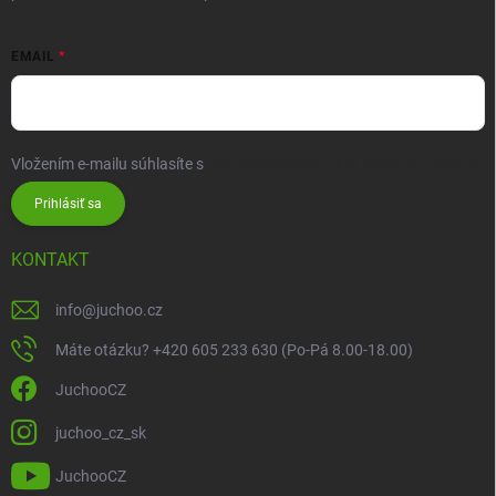
EMAIL
Vložením e-mailu súhlasíte s
podmienkami ochrany osobných údajov
Prihlásiť sa
KONTAKT
info
@
juchoo.cz
Máte otázku? +420 605 233 630 (Po-Pá 8.00-18.00)
JuchooCZ
juchoo_cz_sk
JuchooCZ