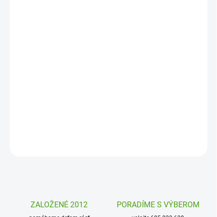
MOŽNOSTI
DORUČENIA
−
+
Pridať do košíka
Dizajnová a praktická fľaša na pitie Ion8 je skvelou voľbou pre deti
i dospelých. Vďaka 100% tesniacej konštrukcii, ľahkému otváraniu
jednou rukou a praktickému náustku sa hodí do školy, práce, na
šport i cestovanie. Stlačte tlačidlo a môžete hneď piť.
DETAILNÉ INFORMÁCIE
OPÝTAŤ SA
STRÁŽIŤ
ZALOŽENÉ 2012
PORADÍME S VÝBEROM