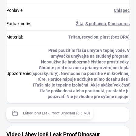
Pohlavie
:
Chlapec
Farba/motív
:
Žltá
,
S potlačou
,
Dinosaurus
Materiál
:
Tritan, recyclon, plast (bez BPA)
Pred použitím fľašu umyte v teplej vode. V
umývačke umývajte na studený program.
Nepoužívajte hrubozrnné čistiace prostriedky.
Chráňte pred mrazom a priamym zdrojom tepla
Upozornenie
:
(sporáky, rúry). Nevhodné na použitie v mikrovlnnej
rúre. Horúce nápoje udržujte mimo dosahu detí.
Fľaša nie je tepelne izolačná. Ak je akákoľvek časť
fľaše poškodená alebo prasknutá, prestaňte ju
používať. Nie je vhodné pre sýtené nápoje.
Láhev Ion8 Leak Proof Dinosaur (6.6 MB)
Video Láhev Ion8 Leak Proof Dinosaur