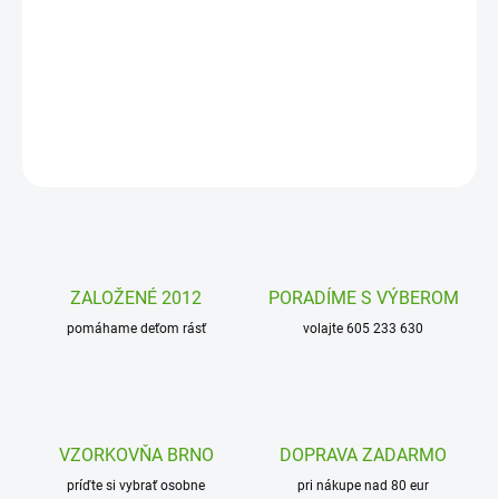
šablón na maľovanie zvieratiek. Ideálne na tvorbu obrázkov na
papier, textil, kartón či iné materiály. Podporujú kreativitu a jemnú
motoriku detí od 3 rokov.
DETAILNÉ INFORMÁCIE
OPÝTAŤ SA
STRÁŽIŤ
ZALOŽENÉ 2012
PORADÍME S VÝBEROM
pomáhame deťom rásť
volajte 605 233 630
VZORKOVŇA BRNO
DOPRAVA ZADARMO
príďte si vybrať osobne
pri nákupe nad 80 eur