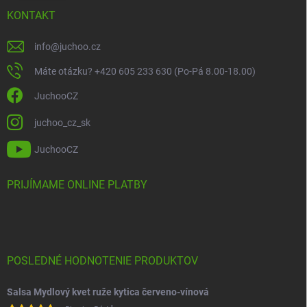
KONTAKT
info
@
juchoo.cz
Máte otázku? +420 605 233 630 (Po-Pá 8.00-18.00)
JuchooCZ
juchoo_cz_sk
JuchooCZ
PRIJÍMAME ONLINE PLATBY
POSLEDNÉ HODNOTENIE PRODUKTOV
Salsa Mydlový kvet ruže kytica červeno-vínová