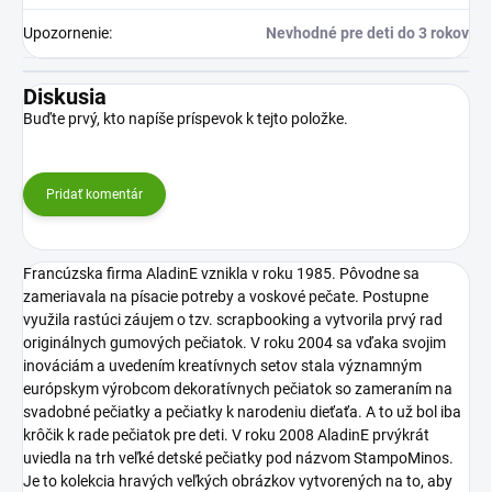
Upozornenie
:
Nevhodné pre deti do 3 rokov
Diskusia
Buďte prvý, kto napíše príspevok k tejto položke.
Pridať komentár
Francúzska firma AladinE vznikla v roku 1985. Pôvodne sa
zameriavala na písacie potreby a voskové pečate. Postupne
využila rastúci záujem o tzv. scrapbooking a vytvorila prvý rad
originálnych gumových pečiatok. V roku 2004 sa vďaka svojim
inováciám a uvedením kreatívnych setov stala významným
európskym výrobcom dekoratívnych pečiatok so zameraním na
svadobné pečiatky a pečiatky k narodeniu dieťaťa. A to už bol iba
krôčik k rade pečiatok pre deti. V roku 2008 AladinE prvýkrát
uviedla na trh veľké detské pečiatky pod názvom StampoMinos.
Je to kolekcia hravých veľkých obrázkov vytvorených na to, aby