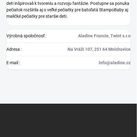
deti inšpirovali k tvoreniu a rozvoju fantázie. Postupne sa ponuka
pečiatok rozšírila aj o veľké pečiatky pre batoľatá StampoBaby aj
maličké pečiatky pre staršie deti.
Výrobná spoločnosť
:
Aladine Francie, Twint s.r.o
Adresa
:
Na Vráži 107, 251 64 Mnichovice
E-mail
:
info@aladine.cz
Z
á
p
ä
t