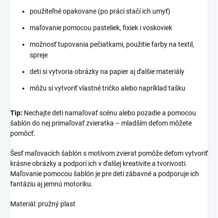
použiteľné opakovane (po práci stačí ich umyť)
maľovanie pomocou pasteliek, fixiek i voskoviek
možnosť tupovania pečiatkami, použitie farby na textil,
spreje
deti si vytvoria obrázky na papier aj ďalšie materiály
môžu si vytvoriť vlastné tričko alebo napríklad tašku
Tip:
Nechajte deti namaľovať scénu alebo pozadie a pomocou
šablón do nej primaľovať zvieratka – mladším deťom môžete
pomôcť.
Šesť maľovacích šablón s motívom zvierat pomôže deťom vytvoriť
krásne obrázky a podporí ich v ďalšej kreativite a tvorivosti.
Maľovanie pomocou šablón je pre deti zábavné a podporuje ich
fantáziu aj jemnú motoriku.
Materiál: pružný plast