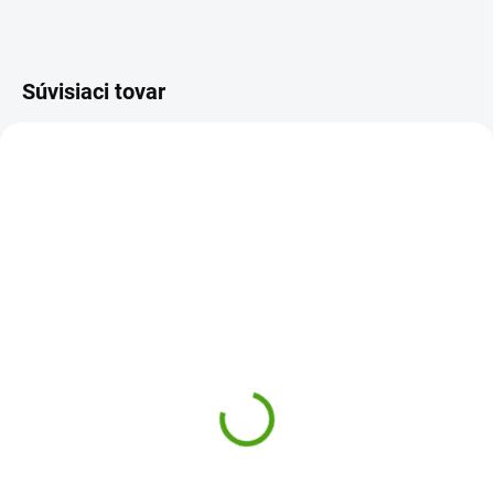
Súvisiaci tovar
DJ08915
DJ09057
SKLADOM
SKLADOM
(1 KS)
(3 KS)
Djeco Šablony Koně
Djeco Výtvarná sada
Strihanie - koláže
7,42 €
Zvieratká
Do košíka
11,14 €
Šablóny Kone Djeco umožnia
Do košíka