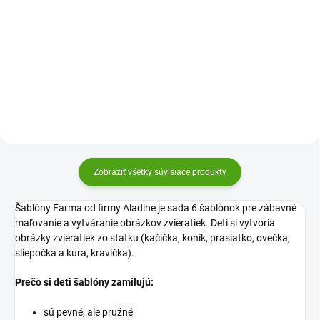
deťom stať sa dokonalým
maliarom a byť kreatívny.
Výtvarná sada Strihanie - koláže
Pomocou pasteliek, fixiek,
Zvieratká Djeco je kreatívna sada,
vodových farieb i sprejov si
v ktorej si deti pomocou
vytvoria krásne obrázky koníkov.
ozdobných nožníc vytvoria
kúzelné obrázky. Originálna
zábava podporí kreativitu a...
Zobraziť všetky súvisiace produkty
Šablóny Farma od firmy Aladine je sada 6 šablónok pre zábavné
maľovanie a vytváranie obrázkov zvieratiek. Deti si vytvoria
obrázky zvieratiek zo statku (kačička, koník, prasiatko, ovečka,
sliepočka a kura, kravička).
Prečo si deti šablóny zamilujú:
sú pevné, ale pružné