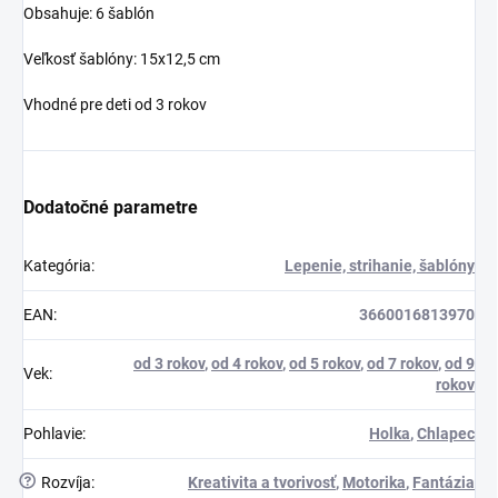
Obsahuje: 6 šablón
Veľkosť šablóny: 15x12,5 cm
Vhodné pre deti od 3 rokov
Dodatočné parametre
Kategória
:
Lepenie, strihanie, šablóny
EAN
:
3660016813970
od 3 rokov
,
od 4 rokov
,
od 5 rokov
,
od 7 rokov
,
od 9
Vek
:
rokov
Pohlavie
:
Holka
,
Chlapec
?
Rozvíja
:
Kreativita a tvorivosť
,
Motorika
,
Fantázia