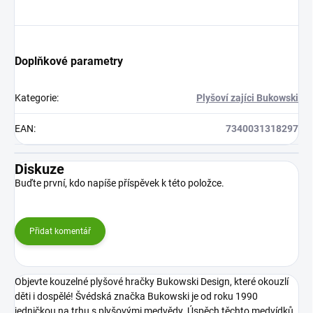
Doplňkové parametry
Kategorie
:
Plyšoví zajíci Bukowski
EAN
:
7340031318297
Diskuze
Buďte první, kdo napíše příspěvek k této položce.
Přidat komentář
Objevte kouzelné plyšové hračky Bukowski Design, které okouzlí
děti i dospělé! Švédská značka Bukowski je od roku 1990
jedničkou na trhu s plyšovými medvědy. Úspěch těchto medvídků