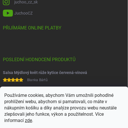
juchoo_cz_sk
JuchooCZ
PŘIJÍMÁME ONLINE PLATBY
POSLEDNÍ HODNOCENÍ PRODUKTŮ
Salsa Mýdlový květ růže kytice červená-vínová
Blanka Bártů
Paní na telefonu velice ochotná
Používáme cookies, abychom Vám umožnili pohodlné
prohlížení webu, abychom si pamatovali, co máte v
nákupním košíku a díky analýze provozu webu neustále
zlepšovali jeho funkce, výkon a použitelnost. Více
informací
zde
.