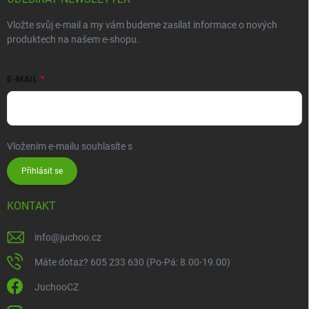
Vložte svůj e-mail a my vám budeme zasílat informace o nových
produktech na našem e-shopu.
E-MAIL
Vložením e-mailu souhlasíte s
podmínkami ochrany osobních údajů
Přihlásit se
KONTAKT
info
@
juchoo.cz
Máte dotaz? 605 233 630 (Po-Pá: 8.00-19.00)
JuchooCZ