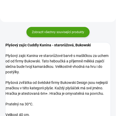
Zobrazit všechny související produkty
Plyšový zajíc Cuddly Kanina - starorůžová, Bukowski
Plyšový zajíc Kanina ve starorůžové barvě s mašličkou za uchem
od od firmy Bukowski. Tato heboučká a příjemně měkká zaječí
slečna bude tvojí kamarádkou. Velikostně vhodná na hru i do
postýlky.
Plyšová zvířátka od švédské firmy Bukowski Design jsou nejlepší
značkou v této kategorii plyše. Každý plyšáček má své jméno.
Hračka je atestovaná 6m+. Hračka je omyvatelná na povrchu.
Pratelný na 30°C.
Velikost 40 cm.