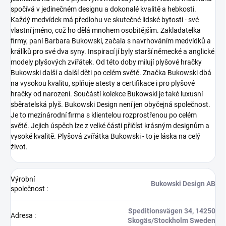
spočívá v jedinečném designu a dokonalé kvalitě a hebkosti.
Každý medvídek má předlohu ve skutečné lidské bytosti - své
vlastní jméno, což ho dělá mnohem osobitějším. Zakladatelka
firmy, paní Barbara Bukowski, začala s navrhováním medvídků a
králíků pro své dva syny. Inspirací jí byly starší německé a anglické
modely plyšových zvířátek. Od této doby milují plyšové hračky
Bukowski další a další děti po celém světě. Značka Bukowski dbá
na vysokou kvalitu, splňuje atesty a certifikace i pro plyšové
hračky od narození. Součástí kolekce Bukowski je také luxusní
sběratelská plyš.
Bukowski Design není jen obyčejná společnost.
Je to mezinárodní firma s klientelou rozprostřenou po celém
světě. Jejich úspěch lze z velké části přičíst krásným designům a
vysoké kvalitě.
Plyšová zvířátka Bukowski - to je láska na celý
život.
Výrobní
Bukowski Design AB
společnost
:
Speditionsvägen 34, 14250
Adresa
:
Skogäs/Stockholm Sweden