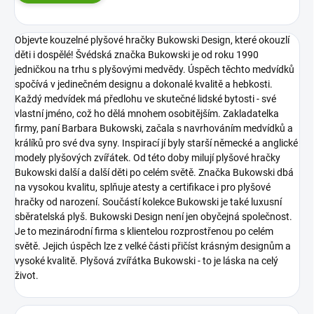
Objevte kouzelné plyšové hračky Bukowski Design, které okouzlí
děti i dospělé! Švédská značka Bukowski je od roku 1990
jedničkou na trhu s plyšovými medvědy. Úspěch těchto medvídků
spočívá v jedinečném designu a dokonalé kvalitě a hebkosti.
Každý medvídek má předlohu ve skutečné lidské bytosti - své
vlastní jméno, což ho dělá mnohem osobitějším. Zakladatelka
firmy, paní Barbara Bukowski, začala s navrhováním medvídků a
králíků pro své dva syny. Inspirací jí byly starší německé a anglické
modely plyšových zvířátek. Od této doby milují plyšové hračky
Bukowski další a další děti po celém světě. Značka Bukowski dbá
na vysokou kvalitu, splňuje atesty a certifikace i pro plyšové
hračky od narození. Součástí kolekce Bukowski je také luxusní
sběratelská plyš.
Bukowski Design není jen obyčejná společnost.
Je to mezinárodní firma s klientelou rozprostřenou po celém
světě. Jejich úspěch lze z velké části přičíst krásným designům a
vysoké kvalitě.
Plyšová zvířátka Bukowski - to je láska na celý
život.