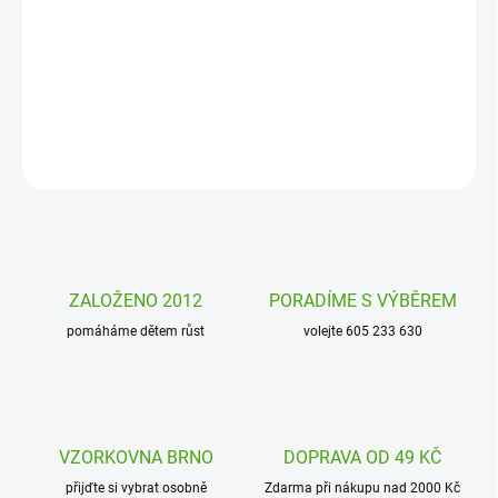
Plyšový zajíc Kanini ve světle šedé barvě od firmy Bukowski. Tento
heboučký a příjemně měkký zajíček bude tvým milým kamarádem.
DETAILNÍ INFORMACE
ZEPTAT SE
HLÍDAT
ZALOŽENO 2012
PORADÍME S VÝBĚREM
pomáháme dětem růst
volejte 605 233 630
VZORKOVNA BRNO
DOPRAVA OD 49 KČ
přijďte si vybrat osobně
Zdarma při nákupu nad 2000 Kč