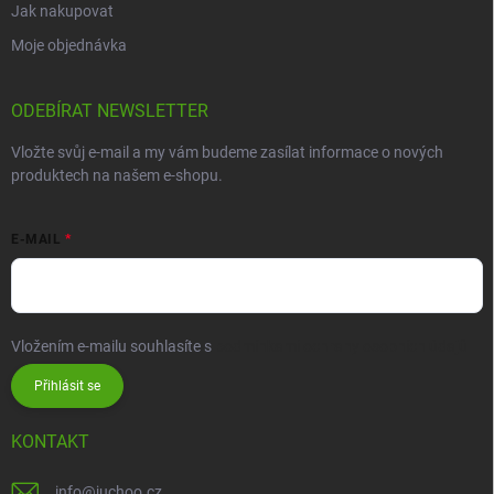
Jak nakupovat
Moje objednávka
ODEBÍRAT NEWSLETTER
Vložte svůj e-mail a my vám budeme zasílat informace o nových
produktech na našem e-shopu.
E-MAIL
Vložením e-mailu souhlasíte s
podmínkami ochrany osobních údajů
Přihlásit se
KONTAKT
info
@
juchoo.cz