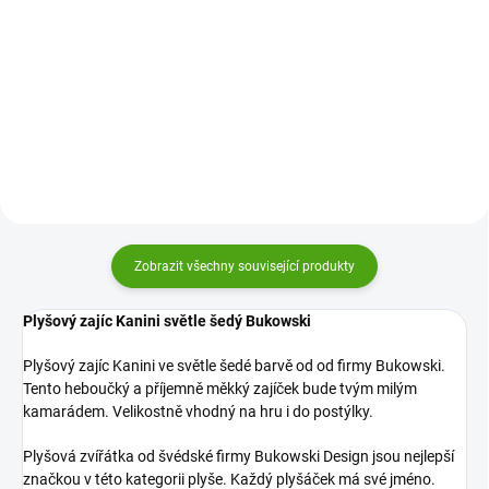
barvě od firmy Bukowski. Tento
Plyšový zajíc Kanina Floral
heboučký a příjemně měkký
Bukowski je zaječí slečna s
zajíček bude tvým milým
květovanými oušky a mašličkou
kamarádem.
za ouškem. Je dokonale
heboučká, něžně zpracovaná a
zamilují si ji děti i dospělí.
Zobrazit všechny související produkty
Plyšový zajíc Kanini světle šedý Bukowski
Plyšový zajíc Kanini ve světle šedé barvě od od firmy Bukowski.
Tento heboučký a příjemně měkký zajíček bude tvým milým
kamarádem. Velikostně vhodný na hru i do postýlky.
Plyšová zvířátka od švédské firmy Bukowski Design jsou nejlepší
značkou v této kategorii plyše. Každý plyšáček má své jméno.