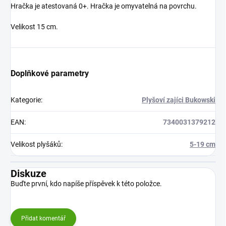
Hračka je atestovaná 0+. Hračka je omyvatelná na povrchu.
Velikost 15 cm.
Doplňkové parametry
Kategorie
:
Plyšoví zajíci Bukowski
EAN
:
7340031379212
Velikost plyšáků
:
5-19 cm
Diskuze
Buďte první, kdo napíše příspěvek k této položce.
Přidat komentář