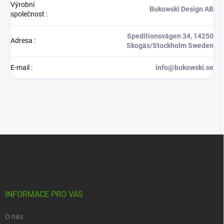
Výrobní
Bukowski Design AB
společnost
:
Speditionsvägen 34, 14250
Adresa
:
Skogäs/Stockholm Sweden
E-mail
:
info@bukowski.se
Z
á
p
a
t
í
INFORMACE PRO VÁS
O nás