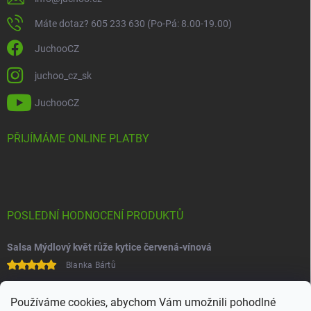
Máte dotaz? 605 233 630 (Po-Pá: 8.00-19.00)
JuchooCZ
juchoo_cz_sk
JuchooCZ
PŘIJÍMÁME ONLINE PLATBY
POSLEDNÍ HODNOCENÍ PRODUKTŮ
Salsa Mýdlový květ růže kytice červená-vínová
Blanka Bártů
Paní na telefonu velice ochotná
Používáme cookies, abychom Vám umožnili pohodlné