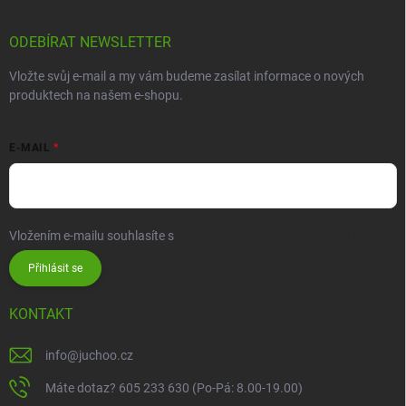
ODEBÍRAT NEWSLETTER
Vložte svůj e-mail a my vám budeme zasílat informace o nových
produktech na našem e-shopu.
E-MAIL
Vložením e-mailu souhlasíte s
podmínkami ochrany osobních údajů
Přihlásit se
KONTAKT
info
@
juchoo.cz
Máte dotaz? 605 233 630 (Po-Pá: 8.00-19.00)