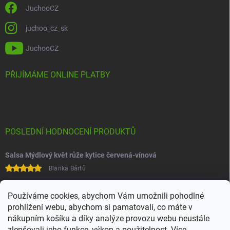
JuchooCZ
juchoo_cz_sk
JuchooCZ
PŘIJÍMÁME ONLINE PLATBY
POSLEDNÍ HODNOCENÍ PRODUKTŮ
Salsa Mýdlový květ růže kytice červená-vínová
Blanka Bártů
Paní na telefonu velice ochotná
Používáme cookies, abychom Vám umožnili pohodlné
prohlížení webu, abychom si pamatovali, co máte v
nákupním košíku a díky analýze provozu webu neustále
zlepšovali jeho funkce, výkon a použitelnost. Více