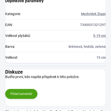
Doplňkové parametry
Kategorie
:
Medvídek Ziggy
EAN
:
7340031321297
Velikost plyšáků
:
5-19 cm
Barva
:
krémová, hnědá, zelená
Velikost
:
15 cm
Diskuze
Buďte první, kdo napíše příspěvek k této položce.
Přidat komentář