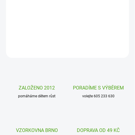
Roztomilý plyšák Ziggy Bukowski je kouzelný. Jednou medvídek,
jednou kaštan? Měň si svoji hračku podle nálady. Nasaď
medvídkovi kapuci a je z něj malý kaštánek.
DETAILNÍ INFORMACE
ZEPTAT SE
HLÍDAT
ZALOŽENO 2012
PORADÍME S VÝBĚREM
pomáháme dětem růst
volejte 605 233 630
VZORKOVNA BRNO
DOPRAVA OD 49 KČ