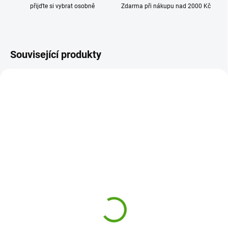
přijďte si vybrat osobně
Zdarma při nákupu nad 2000 Kč
Související produkty
20146
21037
SKLADEM
(1 KS)
ODESLÁNÍ DO 7 DNÍ
Bukowski Plyšový
Bukowski Plyšový
medvídek Ziggy
medvídek Ziggy - Dýně
Strawberry - jahoda
469 Kč
519 Kč
Do košíku