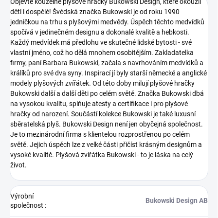
Objevte kouzelné plyšové hračky Bukowski Design, které okouzlí
děti i dospělé! Švédská značka Bukowski je od roku 1990
jedničkou na trhu s plyšovými medvědy. Úspěch těchto medvídků
spočívá v jedinečném designu a dokonalé kvalitě a hebkosti.
Každý medvídek má předlohu ve skutečné lidské bytosti - své
vlastní jméno, což ho dělá mnohem osobitějším. Zakladatelka
firmy, paní Barbara Bukowski, začala s navrhováním medvídků a
králíků pro své dva syny. Inspirací jí byly starší německé a anglické
modely plyšových zvířátek. Od této doby milují plyšové hračky
Bukowski další a další děti po celém světě. Značka Bukowski dbá
na vysokou kvalitu, splňuje atesty a certifikace i pro plyšové
hračky od narození. Součástí kolekce Bukowski je také luxusní
sběratelská plyš.
Bukowski Design není jen obyčejná společnost.
Je to mezinárodní firma s klientelou rozprostřenou po celém
světě. Jejich úspěch lze z velké části přičíst krásným designům a
vysoké kvalitě.
Plyšová zvířátka Bukowski - to je láska na celý
život.
Výrobní
Bukowski Design AB
společnost
: