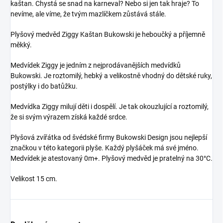
kaštan. Chystá se snad na karneval? Nebo si jen tak hraje? To
nevíme, ale víme, že tvým mazlíčkem zůstává stále.
Plyšový medvěd Ziggy Kaštan Bukowski je heboučký a příjemně
měkký.
Medvídek Ziggy je jedním z nejprodávanějších medvídků
Bukowski. Je roztomilý, hebký a velikostně vhodný do dětské ruky,
postýlky i do batůžku.
Medvídka Ziggy milují děti i dospělí. Je tak okouzlující a roztomilý,
že si svým výrazem získá každé srdce.
Plyšová zvířátka od švédské firmy Bukowski Design jsou nejlepší
značkou v této kategorii plyše. Každý plyšáček má své jméno.
Medvídek je atestovaný 0m+. Plyšový medvěd je pratelný na 30°C.
Velikost 15 cm.