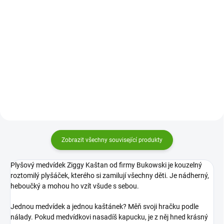
Do košíku
Roztomilý plyšák Ziggy Bukowski
Roztomilý plyšák Ziggy Bukowski
je kouzelný. Jednou medvídek,
je kouzelný. Jednou medvídek,
jednou dýně? Měň si svoji hračku
jednou jahůdka? Měň si svoji
podle nálady. Nasaď medvídkovi
hračku podle nálady. Nasaď
kapuci a je z něj malá dýně.
medvídkovi kapuci a je z něj malá
jahoda.
Zobrazit všechny související produkty
Plyšový medvídek Ziggy Kaštan od firmy Bukowski je kouzelný
roztomilý plyšáček, kterého si zamilují všechny děti. Je nádherný,
heboučký a mohou ho vzít všude s sebou.
Jednou medvídek a jednou kaštánek? Měň svoji hračku podle
nálady. Pokud medvídkovi nasadíš kapucku, je z něj hned krásný