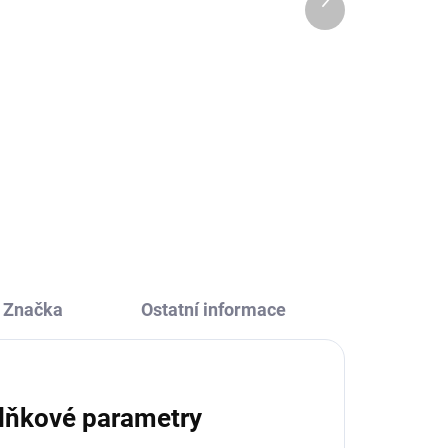
439 Kč
produkt
l
Do košíku
lesa
Obrázky z písku Lesní zvířata
varná
Sentosphere je originální výtvarná
sada, díky které si děti užijí
malování pískem a vytvoří si
ořte
vlastní pískové obrázky. Podpořte
kreativitu svých...
Značka
Ostatní informace
lňkové parametry