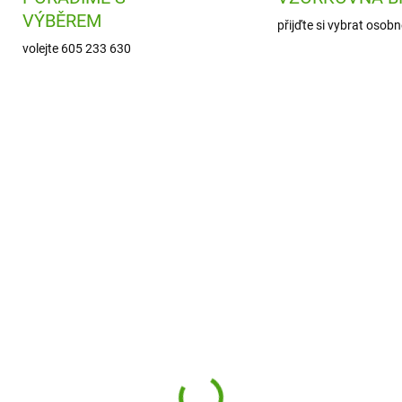
VÝBĚREM
přijďte si vybrat osobn
volejte 605 233 630
DJ08633
SSP
SKLADEM
MOMENTÁLNĚ NEDOST
(1 KS)
SentoSphere Obrázky 
co Obrázky z písku a
písku Zvířata pralesa
ytek Zvířecí totem