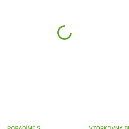
−
+
Obrázky z písku Zvířata z fa
které si děti užijí
malování p
Podpořte kreativitu svých dět
DETAILNÍ INFORMACE
PORADÍME S
VZORKOVNA B