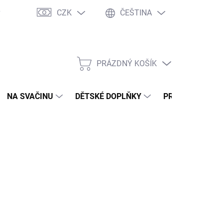
CZK
ČEŠTINA
y
Ochrana osobních údajů
Jak nakupovat
Moje objednávka
PRÁZDNÝ KOŠÍK
NÁKUPNÍ
KOŠÍK
NA SVAČINU
DĚTSKÉ DOPLŇKY
PRO DOSPĚLÉ
2026
MOŽNOSTI DORUČENÍ