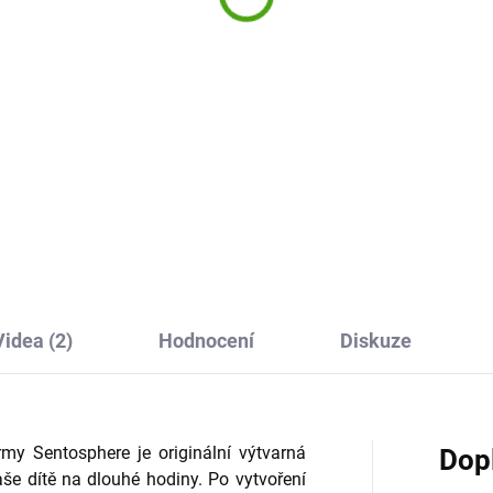
439 Kč
0 Kč
Detai
Do košíku
Obrázky z písku Zvířata z pra
tivní sada Obrázky z písku a
Sentosphere je originální výt
tek Zvířecí totem je originální
sada, díky které si děti užijí
arná sada pro děti, kde si
malování pískem a vytvoří si
ováním barevnými písky a
vlastní pískové obrázky. Podp
tkami vytvoří kouzelné
kreativitu...
ázky.
Videa (2)
Hodnocení
Diskuze
rmy Sentosphere je originální výtvarná
Dop
aše dítě na dlouhé hodiny. Po vytvoření