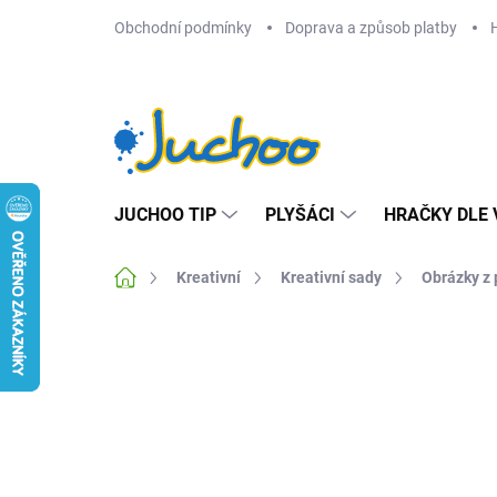
Přejít
Obchodní podmínky
Doprava a způsob platby
na
obsah
JUCHOO TIP
PLYŠÁCI
HRAČKY DLE 
Domů
Kreativní
Kreativní sady
Obrázky z p
Neohodnoceno
Podrobnosti hodnocení
Z