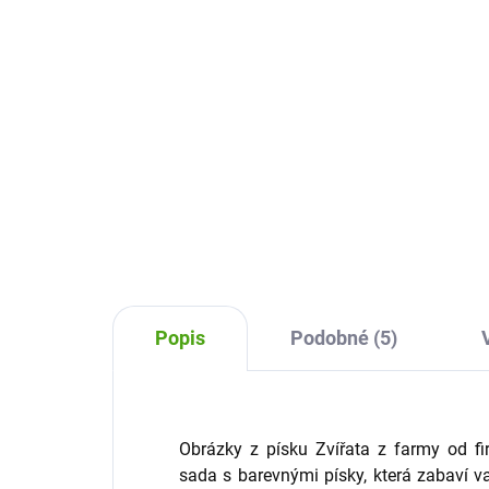
439 Kč
53
Do košíku
Obrázky z písku Africká zvířata
Krea
Sentosphere je originální výtvarná
třpy
sada s písky, ze kterých si děti
výtv
vytvoří vlastní pískované obrázky.
mal
Zábava začíná!
třpy
obr
Popis
Podobné (5)
Obrázky z písku Zvířata z farmy od fi
sada s barevnými písky, která zabaví v