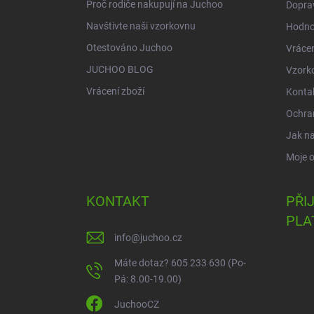
Proč rodiče nakupují na Juchoo
Doprav
Navštivte naši vzorkovnu
Hodno
Otestováno Juchoo
Vrácen
JUCHOO BLOG
Vzork
Vrácení zboží
Konta
Ochra
Jak n
Moje 
KONTAKT
PŘI
PLA
info
@
juchoo.cz
Máte dotaz? 605 233 630 (Po-
Pá: 8.00-19.00)
JuchooCZ