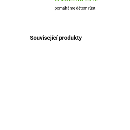
pomáháme dětem růst
Související produkty
SSP881
SKLADEM
(1 KS)
SentoSphere Obrázky z
Dje
písku Africká zvířata
třp