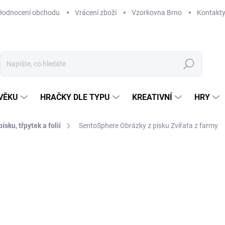
Hodnocení obchodu
Vrácení zboží
Vzorkovna Brno
Kontakt
Hledat
VĚKU
HRAČKY DLE TYPU
KREATIVNÍ
HRY
ísku, třpytek a folií
SentoSphere Obrázky z písku Zvířata z farmy
NAČKA:
SENTOSPHERE
439 Kč
Měrná
SKLADEM
(1 KS)
cena:
MŮŽEME DORUČIT DO:
12. 8. 