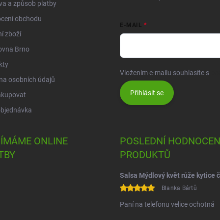
a a způsob platby
cení obchodu
E-MAIL
í zboží
ovna Brno
kty
Vložením e-mailu souhlasíte s
po
na osobních údajů
Přihlásit se
akupovat
objednávka
JÍMÁME ONLINE
POSLEDNÍ HODNOCEN
TBY
PRODUKTŮ
Blanka Bártů
Paní na telefonu velice ochotná