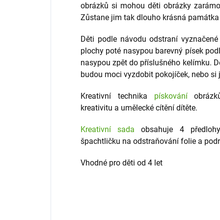
obrázků si mohou děti obrázky zarámov
Zůstane jim tak dlouho krásná památka n
Děti podle návodu odstraní vyznačené 
plochy poté nasypou barevný písek podl
nasypou zpět do příslušného kelímku. Dět
budou moci vyzdobit pokojíček, nebo si 
Kreativní technika
pískování
obrázků 
kreativitu a umělecké cítění dítěte.
Kreativní sada
obsahuje 4 předlohy
špachtličku na odstraňování folie a pod
Vhodné pro děti od 4 let