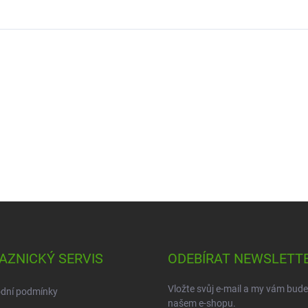
AZNICKÝ SERVIS
ODEBÍRAT NEWSLETT
Vložte svůj e-mail a my vám bud
dní podmínky
našem e-shopu.