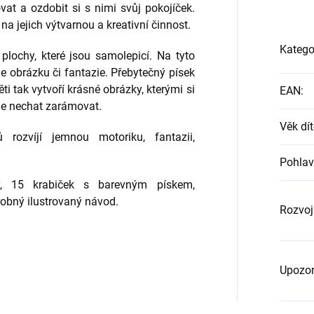
at a ozdobit si s nimi svůj pokojíček.
a jejich výtvarnou a kreativní činnost.
Katego
plochy, které jsou samolepicí. Na tyto
e obrázku či fantazie. Přebytečný písek
i tak vytvoří krásné obrázky, kterými si
EAN
:
je nechat zarámovat.
Věk dít
rozvíjí jemnou motoriku, fantazii,
Pohlav
, 15 krabiček s barevným pískem,
robný ilustrovaný návod.
Rozvoj
Upozor