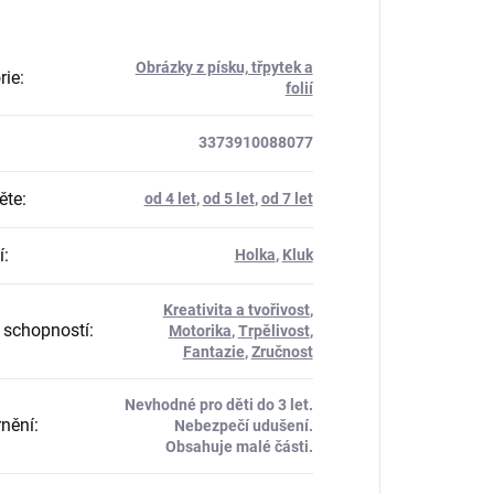
Obrázky z písku, třpytek a
rie
:
folií
3373910088077
ěte
:
od 4 let
,
od 5 let
,
od 7 let
í
:
Holka
,
Kluk
Kreativita a tvořivost
,
 schopností
:
Motorika
,
Trpělivost
,
Fantazie
,
Zručnost
Nevhodné pro děti do 3 let.
nění
:
Nebezpečí udušení.
Obsahuje malé části.