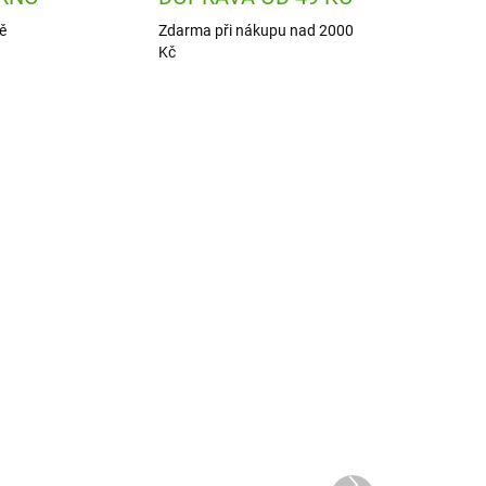
ě
Zdarma při nákupu nad 2000
Kč
8819
SSP8801
UPNÉ
ODESLÁNÍ DO 7 DNÍ
z
SentoSphere Obrázky z
písku Lesní zvířata
Další