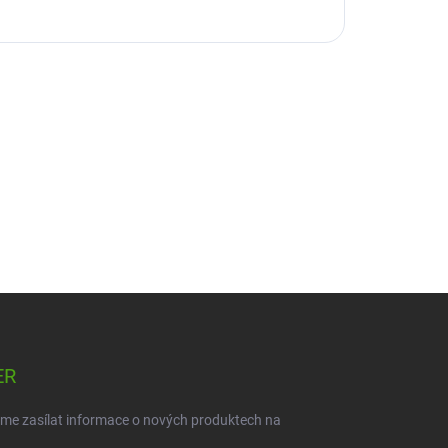
ER
eme zasílat informace o nových produktech na