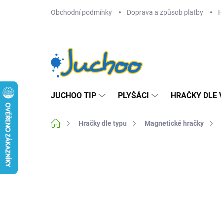
Přejít
Obchodní podmínky
Doprava a způsob platby
na
obsah
JUCHOO TIP
PLYŠÁCI
HRAČKY DLE 
Domů
Hračky dle typu
Magnetické hračky
Neohodnoceno
Podrobnosti hodnocení
Z