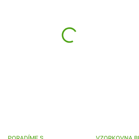
−
+
Magnetická stavebnice s bare
všechny děti. Postavte si zo
DETAILNÍ INFORMACE
PORADÍME S
VZORKOVNA B