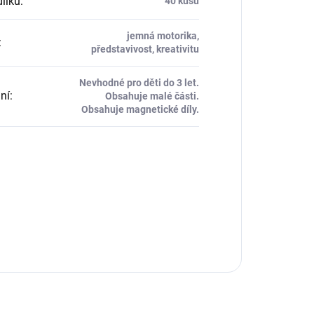
dílků
:
40 kusů
jemná motorika,
:
představivost, kreativitu
Nevhodné pro děti do 3 let.
ní
:
Obsahuje malé části.
Obsahuje magnetické díly.