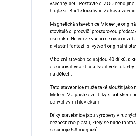
všechny děti. Postavte si ZOO nebo jino
hrajte si. Buďte kreativní. Zábava začíná
Magnetická stavebnice Mideer je origináln
stavitelé si procvičí prostorovou předst
oko-ruka. Nejvíc ze všeho se ovšem zabaví
a vlastní fantazii si vytvoří originální st
V balení stavebnice najdou 40 dílků, s 
dokupovat více dílů a tvořit větší stavby
na dětech.
Tato stavebnice může také sloužit jako 
Mideer. Má pastelové dílky s potiskem p
pohyblivými hlavičkami.
Dílky stavebnice jsou vyrobeny v různý
bezpečného plastu, který se bude fantast
obsahuje 6-8 magnetů.