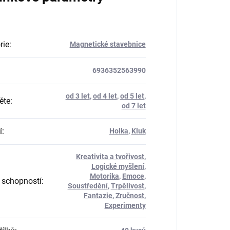
rie
:
Magnetické stavebnice
6936352563990
od 3 let
,
od 4 let
,
od 5 let
,
ěte
:
od 7 let
í
:
Holka
,
Kluk
Kreativita a tvořivost
,
Logické myšlení
,
Motorika
,
Emoce
,
 schopností
:
Soustředění
,
Trpělivost
,
Fantazie
,
Zručnost
,
Experimenty