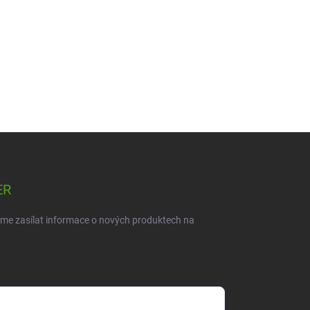
ER
eme zasílat informace o nových produktech na