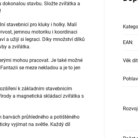
u dokonalou stavbu. Složte zvířátka a
!
í stavebnicí pro kluky i holky. Malí
Katego
avivost, jemnou motoriku i koordinaci
 a užijí si legraci. Díky množství dílků
EAN
:
avby a zvířátka.
kterými mohou pracovat. Je také možné
Věk dít
. Fantazii se meze nekladou a je to jen
Pohlav
rozšíření k základním stavebnicím
řírody a magnetická skládací zvířátka s
Rozvoj
ch barvách průhledného a potištěného
icky vyjímat na světle. Každý díl