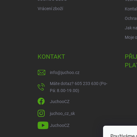
Vrácení zboží
Konta
Ochra
Jak n
Moje 
KONTAKT
PŘI
PLA
info
@
juchoo.cz
Máte dotaz? 605 233 630 (Po-
Pá: 8.00-19.00)
JuchooCZ
juchoo_cz_sk
JuchooCZ
Používáme c