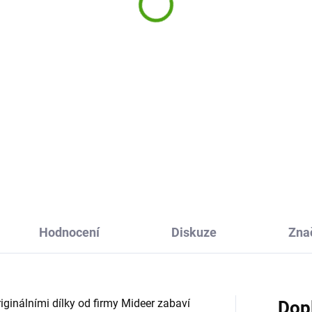
999 Kč
Naše rodina
1 195 Kč
Do košíku
Do košíku
na-Tiles Pet Playhouse je
netická stavebnice plná
Magnetická stavebnice s
vných dílků a postaviček,
barevnými dílky a magnetický
á děti přenese do světa
figurkami od Mideer zabaví
ění a fantazie. Postaví si
všechny děti. Postavte si dům 
avný dům pro roztomilá...
zahradu. A nezapomeňte na
schody a na houpačku!
Hodnocení
Diskuze
Zna
iginálními dílky od firmy Mideer zabaví
Dop