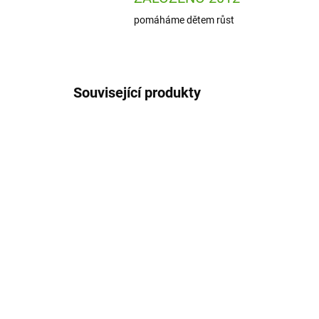
pomáháme dětem růst
Související produkty
NOVINKA
MT-244026BO
NÁŠ TIP
SKLADEM
(1 KS)
Ma
Magnetická stavebnice
Pet
MicroMAGS Travel Set 26