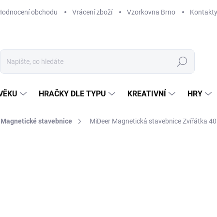
Hodnocení obchodu
Vrácení zboží
Vzorkovna Brno
Kontakt
Hledat
VĚKU
HRAČKY DLE TYPU
KREATIVNÍ
HRY
Magnetické stavebnice
MiDeer Magnetická stavebnice Zvířátka 40
NAČKA:
MIDEER
1 194 Kč
Měrná
ODESLÁNÍ DO 7 DNÍ
cena:
MOŽNOSTI DORUČENÍ