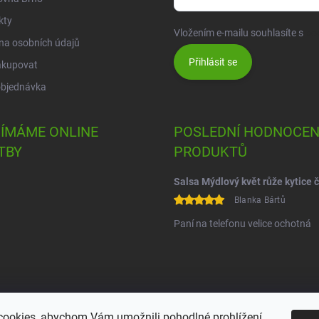
kty
Vložením e-mailu souhlasíte s
po
na osobních údajů
Přihlásit se
akupovat
objednávka
JÍMÁME ONLINE
POSLEDNÍ HODNOCEN
TBY
PRODUKTŮ
Blanka Bártů
Paní na telefonu velice ochotná
ookies, abychom Vám umožnili pohodlné prohlížení