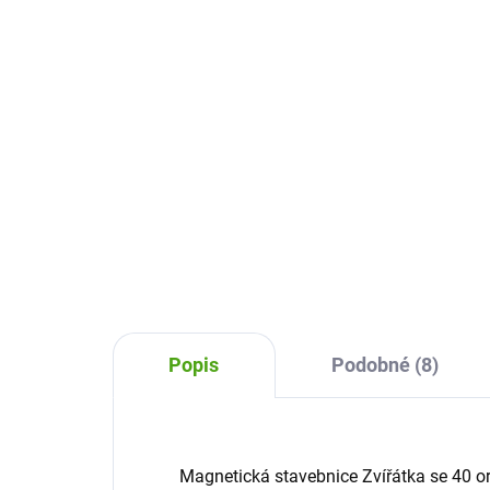
1 
dílů
655 Kč
Do košíku
Mag
mag
Magna-Tiles MicroMAGS Travel
bare
Set je cestovní magnetická
kter
stavebnice plná barevných dílků,
stav
která děti přenese do světa
záb
stavění a fantazie. Postaví si 2D i
3D stavby podle fantazie...
Popis
Podobné (8)
Magnetická stavebnice Zvířátka se 40 or