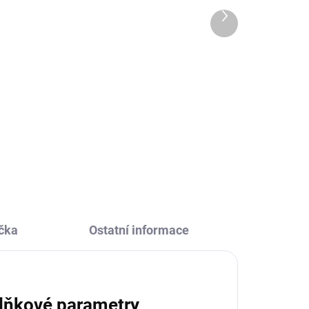
kuličkodráha
Další
1 998 Kč
produkt
Do košíku
Magnetická stavebnice a
kuličkodráha od firmy Mideer
mi
zabaví všechny děti. Postavte si
originální kuličkodráhu a sledujte
i
kouzla. Zábava začíná!
čka
Ostatní informace
lňkové parametry