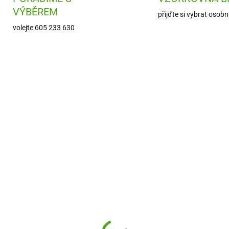
VÝBĚREM
přijďte si vybrat osobn
volejte 605 233 630
MT-252050PP
MD1
ODESLÁNÍ DO 7 DNÍ
SKL
(
gnetická stavebnice
MiDeer Moje první
 Playhouse 50 dílů
magnetická stavebnic