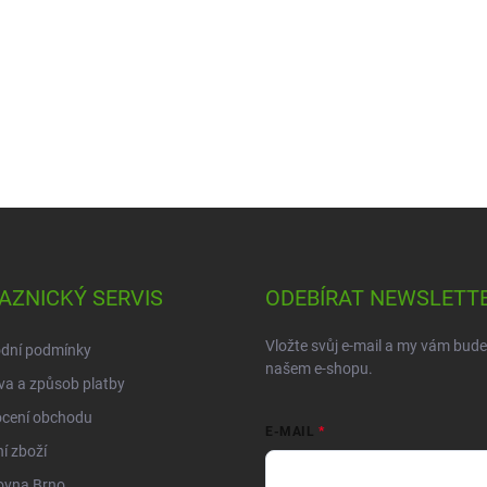
AZNICKÝ SERVIS
ODEBÍRAT NEWSLETT
Vložte svůj e-mail a my vám bud
dní podmínky
našem e-shopu.
a a způsob platby
cení obchodu
E-MAIL
í zboží
ovna Brno