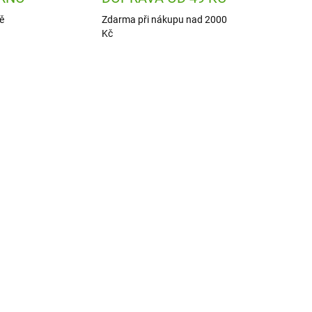
ě
Zdarma při nákupu nad 2000
Kč
640
MD1166
ADEM
ODESLÁNÍ DO 7 DNÍ
1 KS)
MiDeer Magnetická
stavebnice a
e