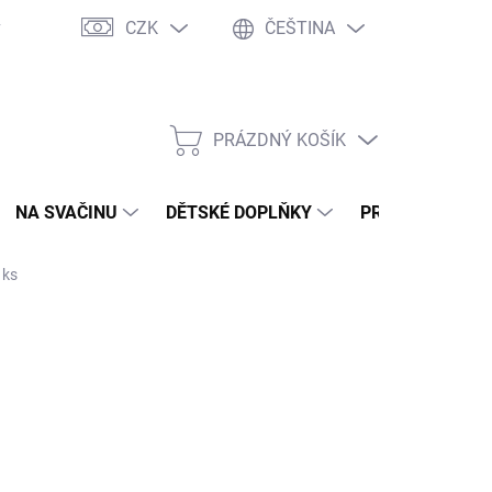
CZK
ČEŠTINA
y
Ochrana osobních údajů
Jak nakupovat
Moje objednávka
PRÁZDNÝ KOŠÍK
NÁKUPNÍ
KOŠÍK
NA SVAČINU
DĚTSKÉ DOPLŇKY
PRO DOSPĚLÉ
 ks