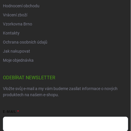
Hodnocení obchodu
Vrácení zboží
Vzorkovna Brno
Kontakty
Ochrana osobních údajů
Jak nakupovat
Moje objednávka
ODEBÍRAT NEWSLETTER
Vložte svůj e-mail a my vám budeme zasílat informace o nových
produktech na našem e-shopu.
E-MAIL