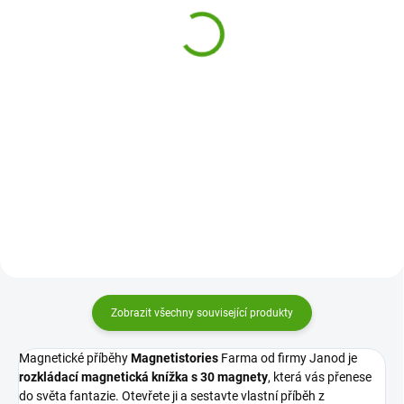
Inzebox Mix Zvířátek
Moduloform
430 Kč
499 Kč
Do košíku
Do košíku
Magnetická hra Inzebox Mix
Kreativní magnetická hra
Zvířátek od Djeco je kreativní
Magnetibook Moduloform od
hračka pro děti od 3 let, se kterou
Janod zabaví děti na dlouhé
si mohou skládat veselá zvířátka
hodiny a podpoří jejich fantazii i
z dřevěných magnetů podle
soustředění. Mohou si poskládat
předlohy nebo vlastní...
různé tvary a obrázky podle...
Zobrazit všechny související produkty
Magnetické příběhy
Magnetistories
Farma od firmy Janod je
rozkládací magnetická knížka s 30 magnety
, která vás přenese
do světa fantazie. Otevřete ji a sestavte vlastní příběh z