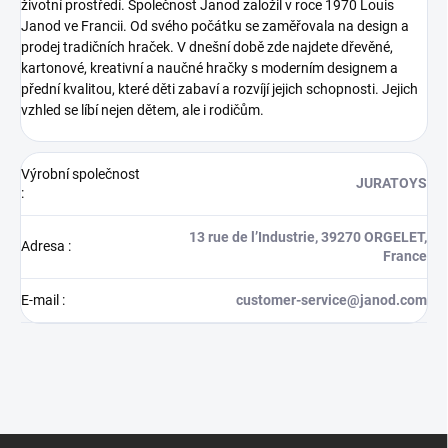
životní prostředí. Společnost Janod založil v roce 1970 Louis
Janod ve Francii. Od svého počátku se zaměřovala na design a
prodej tradičních hraček. V dnešní době zde najdete dřevěné,
kartonové, kreativní a naučné hračky s moderním designem a
přední kvalitou, které děti zabaví a rozvíjí jejich schopnosti. Jejich
vzhled se líbí nejen dětem, ale i rodičům.
Výrobní společnost
JURATOYS
:
13 rue de l’Industrie, 39270 ORGELET,
Adresa
:
France
E-mail
:
customer-service@janod.com
Z