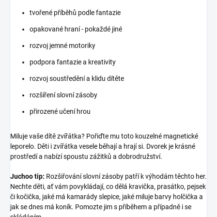
tvořené příběhů podle fantazie
opakované hraní - pokaždé jiné
rozvoj jemné motoriky
podpora fantazie a kreativity
rozvoj soustředění a klidu dítěte
rozšíření slovní zásoby
přirozené učení hrou
Miluje vaše dítě zvířátka? Pořiďte mu toto kouzelné magnetické
leporelo. Děti i zvířátka vesele běhají a hrají si. Dvorek je krásné
prostředí a nabízí spoustu zážitků a dobrodružství.
Juchoo tip:
Rozšiřování slovní zásoby patří k výhodám těchto her.
Nechte děti, ať vám povykládají, co dělá kravička, prasátko, pejsek
či kočička, jaké má kamarády slepice, jaké miluje barvy holčička a
jak se dnes má koník. Pomozte jim s příběhem a případně i se
skládáním.