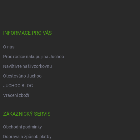
á
p
a
t
í
INFORMACE PRO VÁS
O nás
Proč rodiče nakupují na Juchoo
Navštivte naši vzorkovnu
Otestováno Juchoo
JUCHOO BLOG
Vrácení zboží
ZÁKAZNICKÝ SERVIS
Obchodní podmínky
Doprava a způsob platby