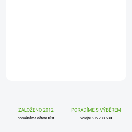
DORUČENÍ
−
+
Přidat do košíku
Magnetická kniha Magnetistories Janod vás zavede do
kouzelného světa plného zvířátek. Tvořte vlastní magnetické
příběhy plné fantazie doma i na cestách!
DETAILNÍ INFORMACE
ZEPTAT SE
HLÍDAT
ZALOŽENO 2012
PORADÍME S VÝBĚREM
pomáháme dětem růst
volejte 605 233 630