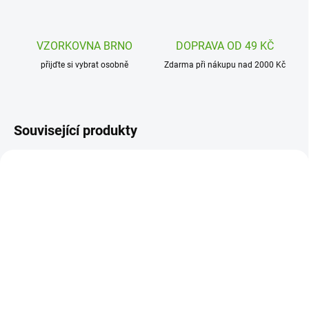
VZORKOVNA BRNO
DOPRAVA OD 49 KČ
přijďte si vybrat osobně
Zdarma při nákupu nad 2000 Kč
Související produkty
DJ03071
J02720
SKLADEM
SKLADEM
(2 KS)
(1 KS)
Djeco Magnetická hra
Janod Magnetibook