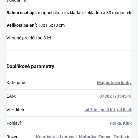
Balení osahuje:
magnetickou rozkládací základnu a 30 magnetek
Velikost balení:
18x1,5x18 cm
Vhodné pro děti od 3 let
Doplňkové parametry
Kategorie
:
Magnetické knihy
EAN
:
3700217354510
Věk dítěte
:
od 3 let
,
od 4 let
,
od 5 let
Pohlaví
:
Holka
,
Kluk
Rozvoj
Kreativita a tvořivost
,
Motorika
,
Emoce
,
Fantazie
,