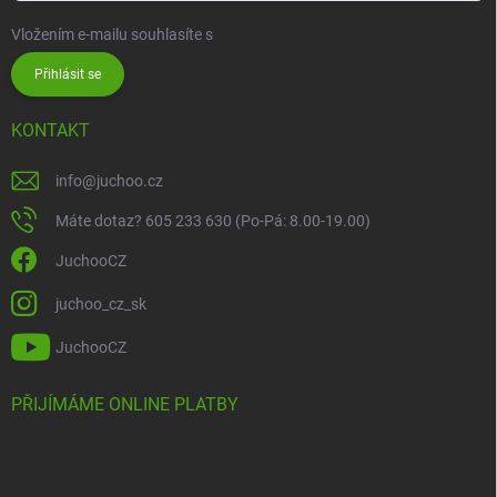
Vložením e-mailu souhlasíte s
podmínkami ochrany osobních údajů
Přihlásit se
KONTAKT
info
@
juchoo.cz
Máte dotaz? 605 233 630 (Po-Pá: 8.00-19.00)
JuchooCZ
juchoo_cz_sk
JuchooCZ
PŘIJÍMÁME ONLINE PLATBY