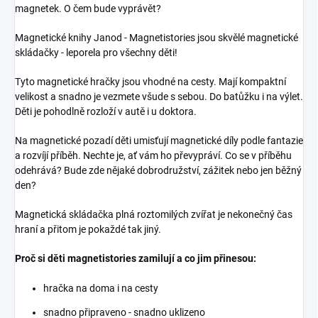
magnetek. O čem bude vyprávět?
Magnetické knihy Janod - Magnetistories jsou skvělé magnetické
skládačky - leporela pro všechny děti!
Tyto magnetické hračky jsou vhodné na cesty. Mají kompaktní
velikost a snadno je vezmete všude s sebou. Do batůžku i na výlet.
Děti je pohodlně rozloží v autě i u doktora.
Na magnetické pozadí děti umisťují magnetické díly podle fantazie
a rozvíjí příběh. Nechte je, ať vám ho převypráví. Co se v příběhu
odehrává? Bude zde nějaké dobrodružství, zážitek nebo jen běžný
den?
Magnetická skládačka plná roztomilých zvířat je nekonečný čas
hraní a přitom je pokaždé tak jiný.
Proč si děti magnetistories zamilují a co jim přinesou:
hračka na doma i na cesty
snadno připraveno - snadno uklizeno