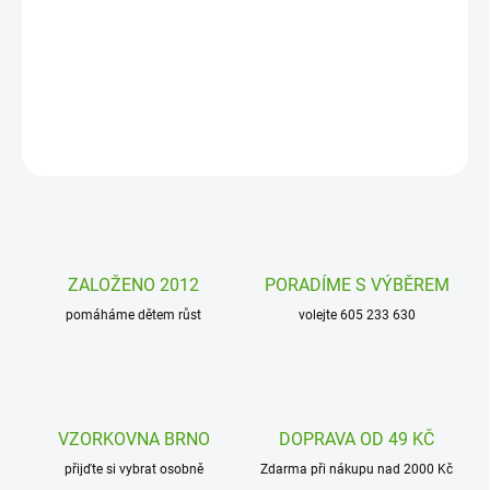
Kreativní sada
My arts and crafts Bambulky od Janod zabaví
všechny tvořivé děti pomocí nalepování barevných bambulek na
obrázky. Tvoření je zábava!
DETAILNÍ INFORMACE
ZEPTAT SE
HLÍDAT
ZALOŽENO 2012
PORADÍME S VÝBĚREM
pomáháme dětem růst
volejte 605 233 630
VZORKOVNA BRNO
DOPRAVA OD 49 KČ
přijďte si vybrat osobně
Zdarma při nákupu nad 2000 Kč