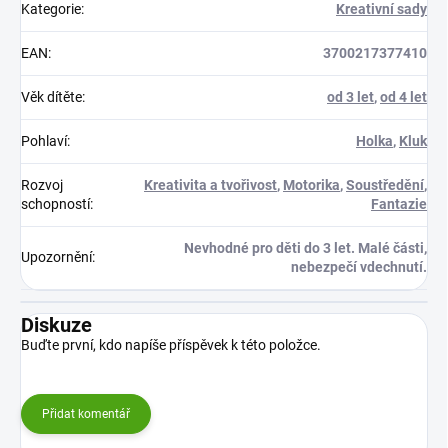
Kategorie
:
Kreativní sady
EAN
:
3700217377410
Věk dítěte
:
od 3 let
,
od 4 let
Pohlaví
:
Holka
,
Kluk
Rozvoj
Kreativita a tvořivost
,
Motorika
,
Soustředění
,
schopností
:
Fantazie
Nevhodné pro děti do 3 let. Malé části,
Upozornění
:
nebezpečí vdechnutí.
Diskuze
Buďte první, kdo napíše příspěvek k této položce.
Přidat komentář