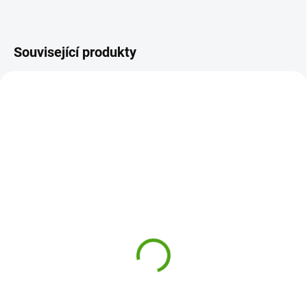
Související produkty
NOVINKA
CL128
DJ07967
SKLADEM
SKLADEM
(1 KS)
(1 KS)
Créa Lign Kreativní sada
Djeco Kreativní sada DIY
- tvoření z filcu Na farmě
Květinový věnec Dalia
405 Kč
290 Kč
Do košíku
Do košíku
Tvoření z filcu Na farmě od Créa
Vytvořte si nádherný věneček