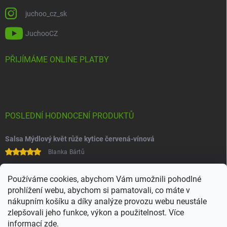
juchoo_cz_sk
JuchooCZ
PŘIJÍMÁME ONLINE PLATBY
POSLEDNÍ HODNOCENÍ PRODUKTŮ
Salsa Mýdlový květ růže kytice červená-vínová
Blanka Bártů
Paní na telefonu velice ochotná
Používáme cookies, abychom Vám umožnili pohodlné
prohlížení webu, abychom si pamatovali, co máte v
nákupním košíku a díky analýze provozu webu neustále
zlepšovali jeho funkce, výkon a použitelnost. Více
informací
zde
.