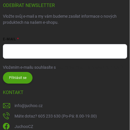
ODEBÍRAT NEWSLETTER
Vložte svůj e-mail a my vám budeme zasílat informace o nových
produktech na našem e-shopu.
E-MAIL
Vložením e-mailu souhlasíte s
podmínkami ochrany osobních údajů
Přihlásit se
KONTAKT
info
@
juchoo.cz
Máte dotaz? 605 233 630 (Po-Pá: 8.00-19.00)
JuchooCZ