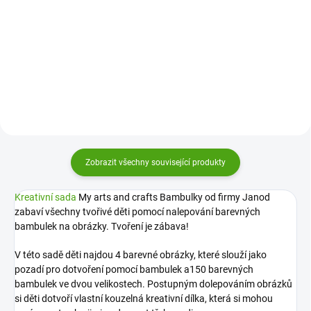
Lign je kreativní sada pro děti od
plný něžných květin z
3 let. Pomocí filcových koleček si
hedvábného papíru. Kreativní
vytvoří 6 obrázků koláže plných
sada DIY Květinový věnec Djeco
barev, zábavy a zvířecích
je určena pro všechny tvořivé děti.
kamarádů,...
Zobrazit všechny související produkty
Kreativní sada
My arts and crafts Bambulky od firmy Janod
zabaví všechny tvořivé děti pomocí nalepování barevných
bambulek na obrázky. Tvoření je zábava!
V této sadě děti najdou 4 barevné obrázky, které slouží jako
pozadí pro dotvoření pomocí bambulek a150 barevných
bambulek ve dvou velikostech. Postupným dolepováním obrázků
si děti dotvoří vlastní kouzelná kreativní dílka, která si mohou