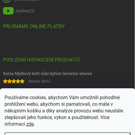
JuchooCZ
PŘIJÍMÁME ONLINE PLATBY
POSLEDNÍ HODNOCENÍ PRODUKTŮ
Salsa Mýdlový květ růže kytice červená-vínová
Blanka Bártů
Paní na telefonu velice ochotná
Používáme cookies, abychom Vám umožnili pohodlné
prohlížení webu, abychom si pamatovali, co máte v
nákupním košíku a díky analýze provozu webu neustále
zlepšovali jeho funkce, výkon a použitelnost. Více
informací
zde
.