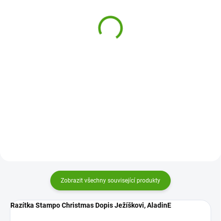
StampoBaby Domácí
StampoMinos Safari
mazlíčci
350 Kč
399 Kč
Do košíku
Do košíku
Razítka pro děti StampoMinos
Safari je sada velkých razítek
Razítka StampoBaby Aladine
vhodných k domalování, které
Domácí mazlíčci je sada
podpoří kreativitu, fantazii a
ergonomicky tvarovaných razítek
motoriku dětí.
vhodných pro nejmenší děti se
snadným úchopem a velkým
obrázkem. Razítkování děti
krásně...
Zobrazit všechny související produkty
Razítka Stampo Christmas Dopis Ježíškovi, AladinE