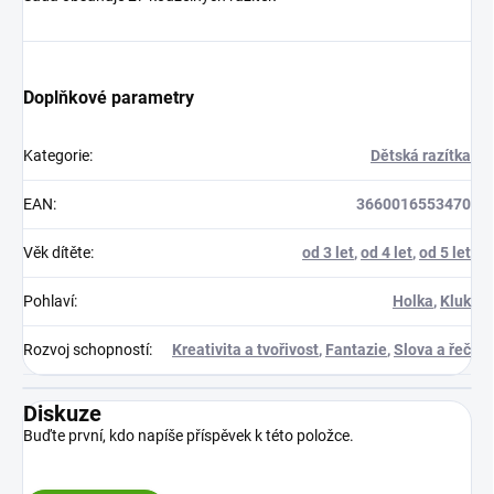
Doplňkové parametry
Kategorie
:
Dětská razítka
EAN
:
3660016553470
Věk dítěte
:
od 3 let
,
od 4 let
,
od 5 let
Pohlaví
:
Holka
,
Kluk
Rozvoj schopností
:
Kreativita a tvořivost
,
Fantazie
,
Slova a řeč
Diskuze
Buďte první, kdo napíše příspěvek k této položce.