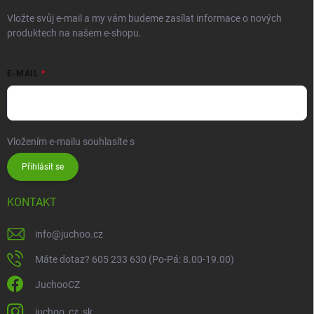
Vložte svůj e-mail a my vám budeme zasílat informace o nových
produktech na našem e-shopu.
E-MAIL
Vložením e-mailu souhlasíte s
podmínkami ochrany osobních údajů
Přihlásit se
KONTAKT
info
@
juchoo.cz
Máte dotaz? 605 233 630 (Po-Pá: 8.00-19.00)
JuchooCZ
juchoo_cz_sk