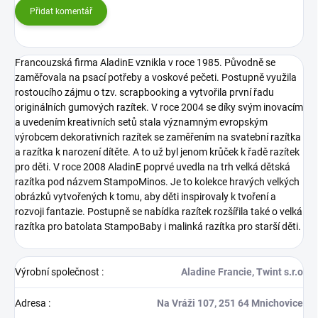
Přidat komentář
Francouzská firma AladinE vznikla v roce 1985. Původně se
zaměřovala na psací potřeby a voskové pečeti. Postupně využila
rostoucího zájmu o tzv. scrapbooking a vytvořila první řadu
originálních gumových razítek. V roce 2004 se díky svým inovacím
a uvedením kreativních setů stala významným evropským
výrobcem dekorativních razítek se zaměřením na svatební razítka
a razítka k narození dítěte. A to už byl jenom krůček k řadě razítek
pro děti. V roce 2008 AladinE poprvé uvedla na trh velká dětská
razítka pod názvem StampoMinos. Je to kolekce hravých velkých
obrázků vytvořených k tomu, aby děti inspirovaly k tvoření a
rozvoji fantazie. Postupně se nabídka razítek rozšířila také o velká
razítka pro batolata StampoBaby i malinká razítka pro starší děti.
Výrobní společnost
:
Aladine Francie, Twint s.r.o
Adresa
:
Na Vráži 107, 251 64 Mnichovice