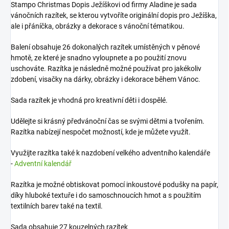
Stampo Christmas Dopis Ježíškovi od firmy Aladine je sada
vánočních razítek, se kterou vytvoříte originální dopis pro Ježíška,
ale i přáníčka, obrázky a dekorace s vánoční tématikou.
Balení obsahuje 26 dokonalých razítek umístěných v pěnové
hmotě, ze které je snadno vyloupnete a po použití znovu
uschováte. Razítka je následně možné používat pro jakékoliv
zdobení, visačky na dárky, obrázky i dekorace během Vánoc.
Sada razítek je vhodná pro kreativní děti i dospělé.
Udělejte si krásný předvánoční čas se svými dětmi a tvořením.
Razítka nabízejí nespočet možností, kde je můžete využít.
Využijte razítka také k nazdobení velkého adventního kalendáře
-
Adventní kalendář
Razítka je možné obtiskovat pomocí inkoustové podušky na papír,
díky hluboké textuře i do samoschnoucích hmot a s použitím
textilních barev také na textil.
Sada obsahuje 27 kouzelných razítek