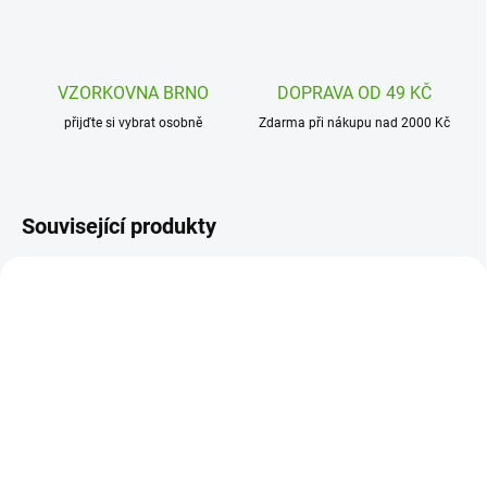
VZORKOVNA BRNO
DOPRAVA OD 49 KČ
přijďte si vybrat osobně
Zdarma při nákupu nad 2000 Kč
Související produkty
ALA03801
ALA85100
SKLADEM
SKLADEM
(1 KS)
(1 KS)
AladinE Dětská razítka
AladinE Razítka