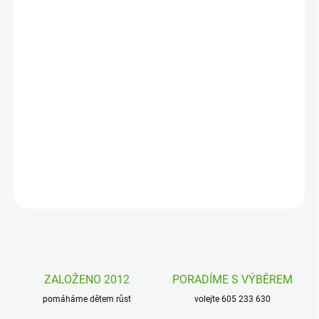
MOŽNOSTI
DORUČENÍ
−
+
Přidat do košíku
Stampo Christmas Dopis Ježíškovi Aladine je sada razítek, se
kterou vytvoříte originální dopis pro Ježíška, ale i přáníčka,
obrázky a dekorace s vánoční tématikou.
DETAILNÍ INFORMACE
ZEPTAT SE
HLÍDAT
ZALOŽENO 2012
PORADÍME S VÝBĚREM
pomáháme dětem růst
volejte 605 233 630