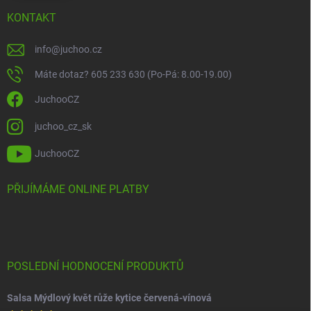
KONTAKT
info
@
juchoo.cz
Máte dotaz? 605 233 630 (Po-Pá: 8.00-19.00)
JuchooCZ
juchoo_cz_sk
JuchooCZ
PŘIJÍMÁME ONLINE PLATBY
POSLEDNÍ HODNOCENÍ PRODUKTŮ
Salsa Mýdlový květ růže kytice červená-vínová