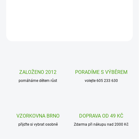
zásobu i postřeh. Zvládnete nakrmit všechny monstra? A budete
nejrychlejší?
DETAILNÍ INFORMACE
ZEPTAT SE
HLÍDAT
ZALOŽENO 2012
PORADÍME S VÝBĚREM
pomáháme dětem růst
volejte 605 233 630
VZORKOVNA BRNO
DOPRAVA OD 49 KČ
přijďte si vybrat osobně
Zdarma při nákupu nad 2000 Kč