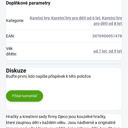
Doplňkové parametry
Karetní hry
,
Karetní hry pro děti od 6 let
,
Karetní hry
Kategorie
:
pro děti od 8 let
EAN
:
3070900051478
Věk
od 7 let
,
od 9 let
dítěte
:
Diskuze
Buďte první, kdo napíše příspěvek k této položce.
Přidat komentář
Hračky a kreativní sady firmy Djeco jsou kouzelné hračky,
které zaujmou děti v každém věku. Jsou nádherně a originálně