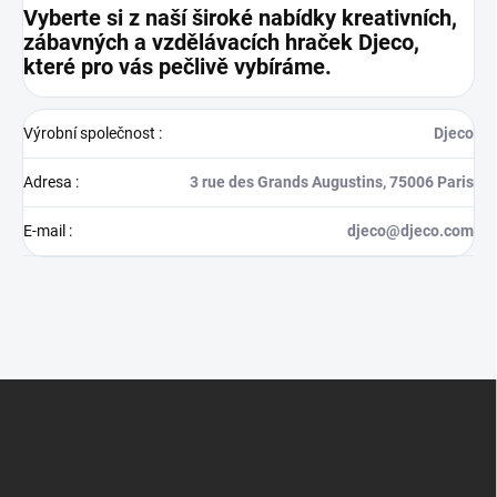
Vyberte si z naší široké nabídky kreativních,
zábavných a vzdělávacích hraček Djeco,
které pro vás pečlivě vybíráme.
Výrobní společnost
:
Djeco
Adresa
:
3 rue des Grands Augustins, 75006 Paris
E-mail
:
djeco@djeco.com
Z
á
p
a
t