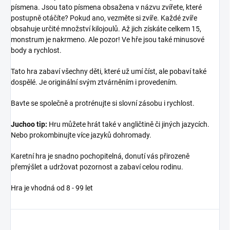
písmena. Jsou tato písmena obsažena v názvu zvířete, které
postupně otáčíte? Pokud ano, vezměte si zvíře. Každé zvíře
obsahuje určité množství kilojoulů. Až jich získáte celkem 15,
monstrum je nakrmeno. Ale pozor! Ve hře jsou také minusové
body a rychlost.
Tato hra zabaví všechny děti, které už umí číst, ale pobaví také
dospělé. Je originální svým ztvárněním i provedením.
Bavte se společně a protrénujte si slovní zásobu i rychlost.
Juchoo tip:
Hru můžete hrát také v angličtině či jiných jazycích.
Nebo prokombinujte více jazyků dohromady.
Karetní hra je snadno pochopitelná, donutí vás přirozeně
přemýšlet a udržovat pozornost a zabaví celou rodinu.
Hra je vhodná od 8 - 99 let