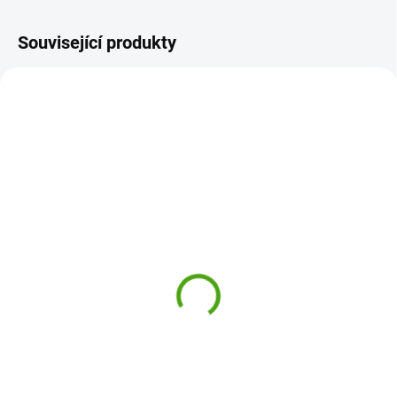
Související produkty
DJ05115
DJ05078
SKLADEM
SKLADEM
(1 KS)
(2 KS)
Djeco Karetní hra
Djeco Karetní hra Černý
Šťastné rodinky
Petr Misti´Loup
210 Kč
220 Kč
Do košíku
Do košíku
Karetní hra od firmy Djeco na
Karetní hra Černý Petr od firmy
principu kvarteta. Co se však
Djeco je zábavná hra pro celou