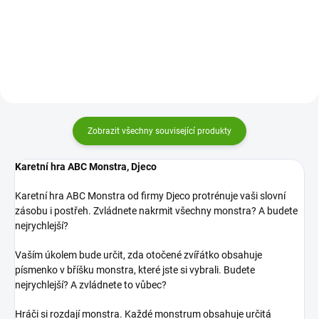
stane, pokud je do kvarteta
rodinu. Klasická hra s krásnými
potřeba karet 6 a ne jen 4?
malovanými obrázky, kterou
Nasbírejte celé zvířecí rodinky.
vezmete všude s sebou.
Zobrazit všechny související produkty
Karetní hra ABC Monstra, Djeco
Karetní hra ABC Monstra od firmy Djeco protrénuje vaši slovní
zásobu i postřeh. Zvládnete nakrmit všechny monstra? A budete
nejrychlejší?
Vaším úkolem bude určit, zda otočené zvířátko obsahuje
písmenko v bříšku monstra, které jste si vybrali. Budete
nejrychlejší? A zvládnete to vůbec?
Hráči si rozdají monstra. Každé monstrum obsahuje určitá