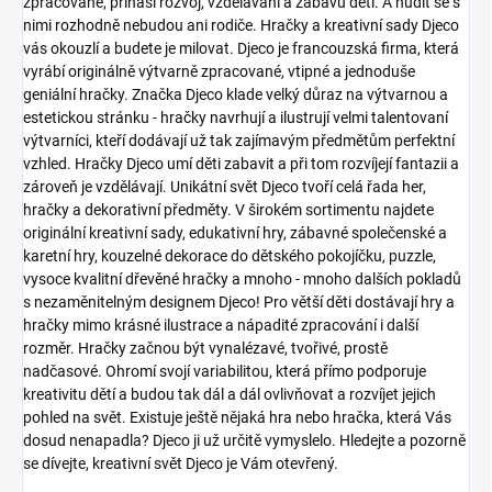
zpracované, přináší rozvoj, vzdělávání a zábavu dětí. A nudit se s
nimi rozhodně nebudou ani rodiče. Hračky a kreativní sady Djeco
vás okouzlí a budete je milovat.
Djeco je francouzská firma, která
vyrábí originálně výtvarně zpracované, vtipné a jednoduše
geniální hračky. Značka Djeco klade velký důraz na výtvarnou a
estetickou stránku - hračky navrhují a ilustrují velmi talentovaní
výtvarníci, kteří dodávají už tak zajímavým předmětům perfektní
vzhled. Hračky Djeco umí děti zabavit a při tom rozvíjejí fantazii a
zároveň je vzdělávají.
Unikátní svět Djeco tvoří celá řada her,
hračky a dekorativní předměty. V širokém sortimentu najdete
originální kreativní sady, edukativní hry, zábavné společenské a
karetní hry, kouzelné dekorace do dětského pokojíčku, puzzle,
vysoce kvalitní dřevěné hračky a mnoho - mnoho dalších pokladů
s nezaměnitelným designem Djeco!
Pro větší děti dostávají hry a
hračky mimo krásné ilustrace a nápadité zpracování i další
rozměr. Hračky začnou být vynalézavé, tvořivé, prostě
nadčasové. Ohromí svojí variabilitou, která přímo podporuje
kreativitu dětí a budou tak dál a dál ovlivňovat a rozvíjet jejich
pohled na svět.
Existuje ještě nějaká hra nebo hračka, která Vás
dosud nenapadla? Djeco ji už určitě vymyslelo. Hledejte a pozorně
se dívejte, kreativní svět Djeco je Vám otevřený.