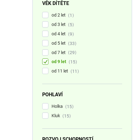
VĚK DÍTĚTE
od 2 let
1
od 3 let
5
od 4 let
9
od 5 let
33
od 7 let
29
od 9 let
15
od 11 let
11
POHLAVÍ
Holka
15
Kluk
15
ROZVOJ SCHOPNOSTÍ