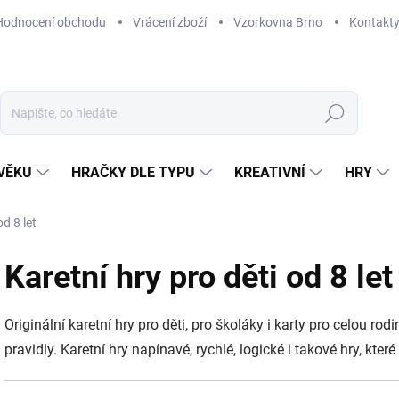
Hodnocení obchodu
Vrácení zboží
Vzorkovna Brno
Kontakt
Hledat
VĚKU
HRAČKY DLE TYPU
KREATIVNÍ
HRY
od 8 let
Karetní hry pro děti od 8 let
Originální karetní hry pro děti, pro školáky i karty pro celou ro
pravidly. Karetní hry napínavé, rychlé, logické i takové hry, kter