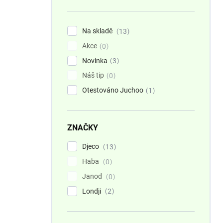
n
í
p
Na skladě
13
a
Akce
n
0
e
Novinka
3
l
Náš tip
0
Otestováno Juchoo
1
ZNAČKY
Djeco
13
Haba
0
Janod
0
Londji
2