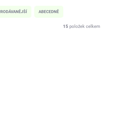
RODÁVANĚJŠÍ
ABECEDNĚ
15
položek celkem
NOVINKA
J05120
DJ05069
KLADEM
SKLADEM
(2 KS)
(2 KS)
 Tip
Djeco Karetní hra
Speedy Crazy
299 Kč