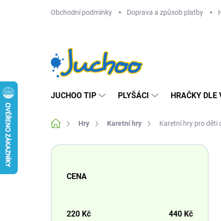
Přejít
Obchodní podmínky
Doprava a způsob platby
na
obsah
JUCHOO TIP
PLYŠÁCI
HRAČKY DLE 
Domů
Hry
Karetní hry
Karetní hry pro děti 
P
o
s
CENA
t
r
a
n
220
Kč
440
Kč