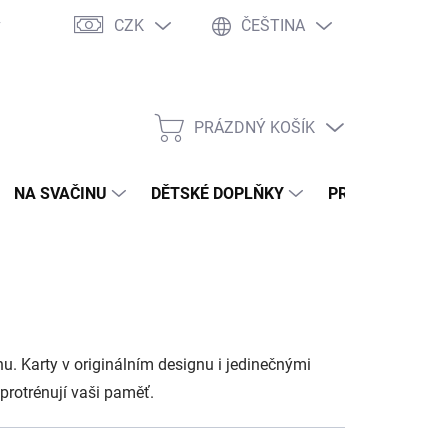
CZK
ČEŠTINA
y
Ochrana osobních údajů
Jak nakupovat
Moje objednávka
PRÁZDNÝ KOŠÍK
NÁKUPNÍ
KOŠÍK
NA SVAČINU
DĚTSKÉ DOPLŇKY
PRO DOSPĚLÉ
dinu. Karty v originálním designu i jedinečnými
é protrénují vaši paměť.