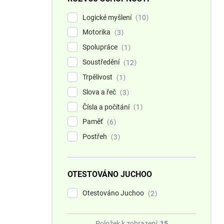
Logické myšlení
10
Motorika
3
Spolupráce
1
Soustředění
12
Trpělivost
1
Slova a řeč
3
Čísla a počítání
1
Paměť
6
Postřeh
3
OTESTOVÁNO JUCHOO
Otestováno Juchoo
2
Položek k zobrazení:
15