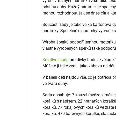
vyrobí 7 různých náramků z korálků. Js
odstínu duhy. Každý náramek je spojený 
mohou rozhodnout, jak se dnes cítí a kte
Součástí sady je také velká kartonová du
náramky. Společně s náramky vytvoří kr
Výroba šperků podpoří jemnou motoriku, kr
vlastně vyrobených šperků také podporu
Kreativní sada
pro dívky bude skvělou zá
Můžete ji také zvolit jako zábavu na dět
V balení děti najdou vše, co je potřeba 
ve tvaru duhy.
Sada obsahuje: 7 kouzel (hvězda, měsíc, sr
korálků s nápisem, 22 hranatých korálků
korálků, 77 rokajlových korálků ve zlaté
korálků, 470 barevných korálků, elasticko