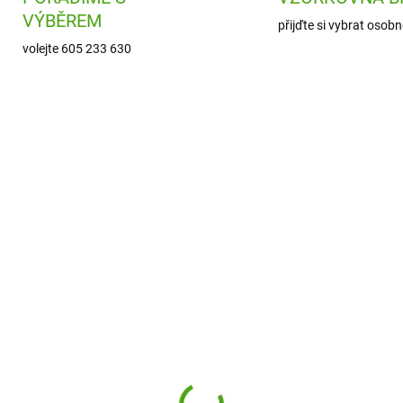
VÝBĚREM
přijďte si vybrat osobn
volejte 605 233 630
NOVINKA
DJ09818
DJ0
SKLADEM
SKL
(1 KS)
(
eco Nebeské náramky -
Djeco Makramé nára
ativní sada
Blue - kreativní sada