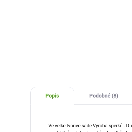
Náhrdelníky
44
340 Kč
Do košíku
Kre
Kreativní sada Náhrdelníky od
od f
Djeco je kouzelná sada, ve které si
děti
děti ušijí a vytvoří 3 náhrdelníky ve
Nár
tvaru zvířátek, do kterých si mohu
a je
ukrýt tajné fotografie, přání
nebo...
Popis
Podobné (8)
Ve velké tvořivé sadě Výroba šperků - D