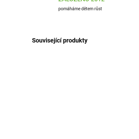
pomáháme dětem růst
Související produkty
DJ07997
SKLADEM
(1 KS)
Dj
Djeco Kreativní sada DIY
kre