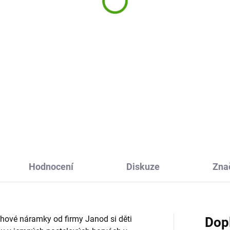
9 Kč
399 Kč
Do košíku
Do košíku
ativní sada Nebeské náramky
Kreativní sada Djeco Makram
irmy Djeco je sada, ve které si
náramky naučí děti techniku
 sami vytvoří vlastní náramky.
makramé a umožní jim vytvoři
amky budou originální, krásné
originálních náramků z barev
dinečné.
nití, korálků a přívěsků. Krásn
šperky mohou nosit,...
Hodnocení
Diskuze
Zna
uhové náramky od firmy Janod si děti
Dop