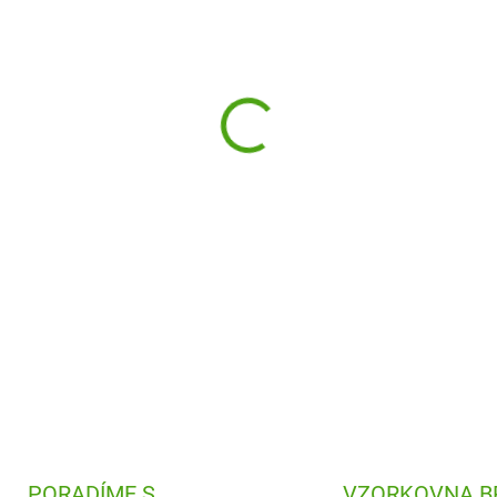
−
+
Každý náramek na jeden den 
jsou duhové náramky pro dět
korálků a kouzelných doplňk
DETAILNÍ INFORMACE
PORADÍME S
VZORKOVNA B