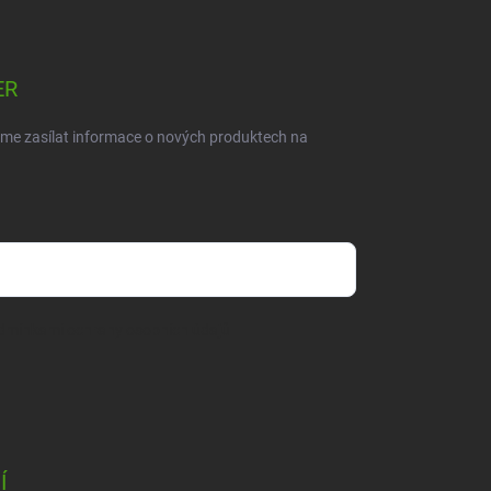
ER
eme zasílat informace o nových produktech na
dmínkami ochrany osobních údajů
Í