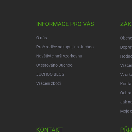
Z
á
p
a
INFORMACE PRO VÁS
ZÁK
t
í
O nás
Obcho
Proč rodiče nakupují na Juchoo
Doprav
Navštivte naši vzorkovnu
Hodno
Otestováno Juchoo
Vrácen
JUCHOO BLOG
Vzork
Vrácení zboží
Konta
Ochra
Jak n
Moje 
KONTAKT
PŘI