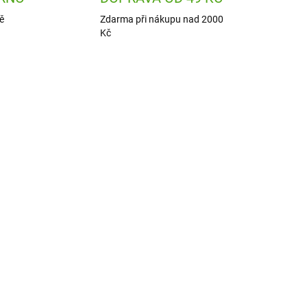
ě
Zdarma při nákupu nad 2000
Kč
0036
DJ00010
ADEM
SKLADEM
2 KS)
(1 KS)
mky
Djeco Vyrob si náramky
přátelství - Srdce