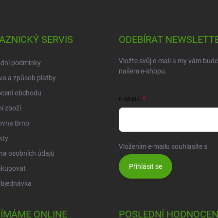
AZNICKÝ SERVIS
ODEBÍRAT NEWSLETT
Vložte svůj e-mail a my vám bud
dní podmínky
našem e-shopu.
a a způsob platby
cení obchodu
E-MAIL
í zboží
ovna Brno
kty
Vložením e-mailu souhlasíte s
po
na osobních údajů
Přihlásit se
akupovat
objednávka
JÍMÁME ONLINE
POSLEDNÍ HODNOCEN