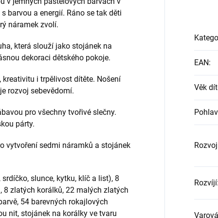
ou v jemných pastelových barvách v
s barvou a energií. Ráno se tak děti
rý náramek zvolí.
Katego
ha, která slouží jako stojánek na
ásnou dekoraci dětského pokoje.
EAN
:
eativitu i trpělivost dítěte. Nošení
Věk dít
je rozvoj sebevědomí.
bavou pro všechny tvořivé slečny.
Pohlav
skou párty.
pro vytvoření sedmi náramků a stojánek
Rozvoj
díčko, slunce, kytku, klíč a list), 8
Rozvíjí
, 8 zlatých korálků, 22 malých zlatých
 barvě, 54 barevných rokajlových
u nit, stojánek na korálky ve tvaru
Varová