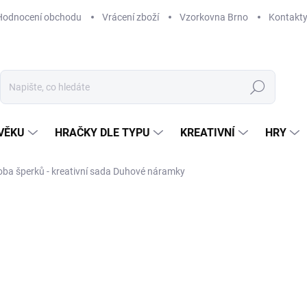
Hodnocení obchodu
Vrácení zboží
Vzorkovna Brno
Kontakt
Hledat
VĚKU
HRAČKY DLE TYPU
KREATIVNÍ
HRY
ba šperků - kreativní sada Duhové náramky
NAČKA:
JANOD
569 Kč
Měrná
ODESLÁNÍ DO 7 DNÍ
cena:
MOŽNOSTI DORUČENÍ