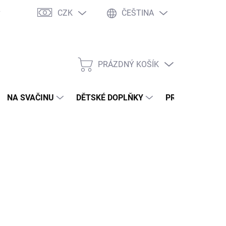
CZK
ČEŠTINA
y
Ochrana osobních údajů
Jak nakupovat
Moje objednávka
PRÁZDNÝ KOŠÍK
NÁKUPNÍ
KOŠÍK
NA SVAČINU
DĚTSKÉ DOPLŇKY
PRO DOSPĚLÉ