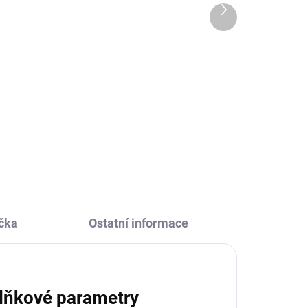
Další
370 Kč
produkt
Do košíku
é
Kreativní sada Vyrob si náramky
přátelství Me&You Srdce od firmy
t 10
Djeco potěší všechny kreativní
ných
děti. Tato sada přináší radost z
é
tvoření i obdarování. Co je víc než
přátelství.
čka
Ostatní informace
lňkové parametry