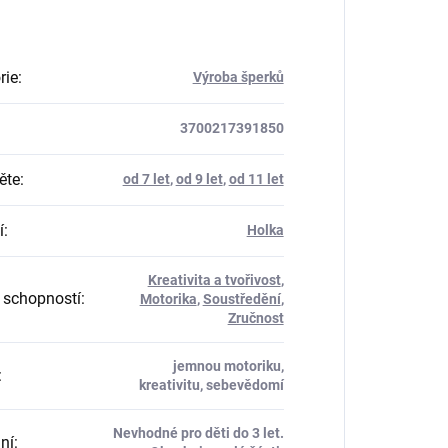
rie
:
Výroba šperků
3700217391850
ěte
:
od 7 let
,
od 9 let
,
od 11 let
í
:
Holka
Kreativita a tvořivost
,
 schopností
:
Motorika
,
Soustředění
,
Zručnost
jemnou motoriku,
:
kreativitu, sebevědomí
Nevhodné pro děti do 3 let.
ní
: