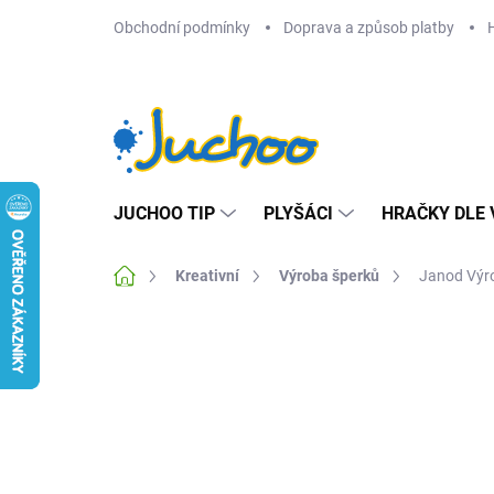
Přejít
Obchodní podmínky
Doprava a způsob platby
na
obsah
JUCHOO TIP
PLYŠÁCI
HRAČKY DLE 
Domů
Kreativní
Výroba šperků
Janod Výro
Neohodnoceno
Podrobnosti hodnocení
Z