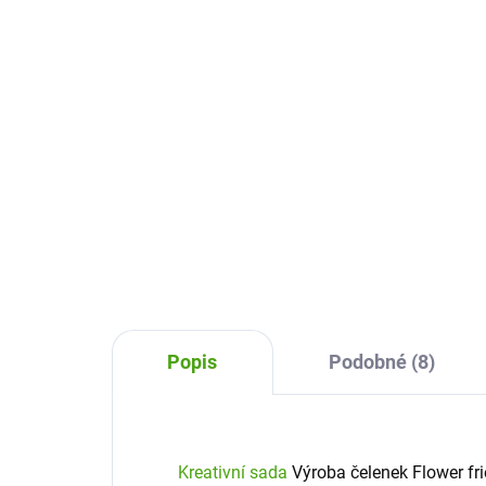
kufříku Lesní zvířátka
37
339 Kč
Do košíku
Kre
přá
Do vlásků holčiček patří krásné
Djec
sponky. A není nic lepšího, než
děti
když si je mohou samy vyrobit.
tvoř
Pak z nich totiž mají
přát
dvojnásobnou radost. Co říkáte
třeba na sponečky, které se...
Popis
Podobné (8)
Kreativní sada
Výroba čelenek Flower fri