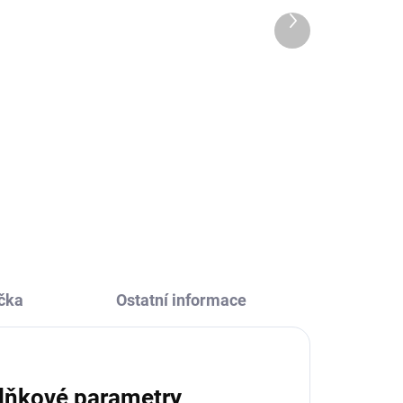
šperkovnicí Magická
Další
škola
produkt
459 Kč
Do košíku
e
Vytvoř si vlastní šperky Janod
Magická škola je kreativní sada,
si
kde si dívky vytvoří spoustu
oře,
šperků. Večer je uloží do
šperkovnice, která je součástí
balení.
čka
Ostatní informace
lňkové parametry