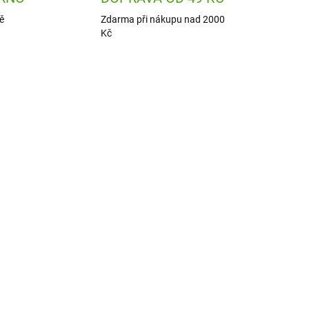
ě
Zdarma při nákupu nad 2000
Kč
9126
J09132
ADEM
SKLADEM
1 KS)
(1 KS)
Janod Výroba šperků -
kreativní sada se