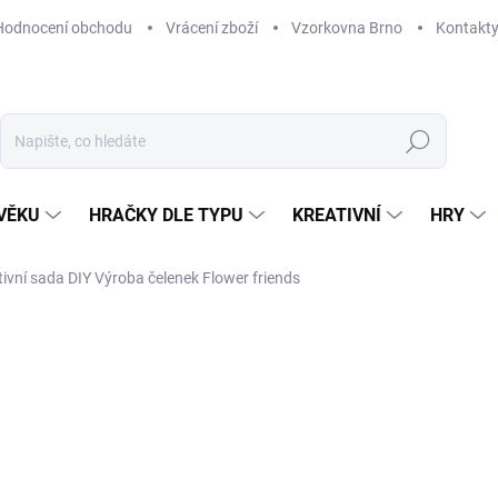
Hodnocení obchodu
Vrácení zboží
Vzorkovna Brno
Kontakt
Hledat
VĚKU
HRAČKY DLE TYPU
KREATIVNÍ
HRY
tivní sada DIY Výroba čelenek Flower friends
NAČKA:
DJECO
440 Kč
Měrná
SKLADEM
(2 KS)
cena:
MŮŽEME DORUČIT DO:
12. 8. 