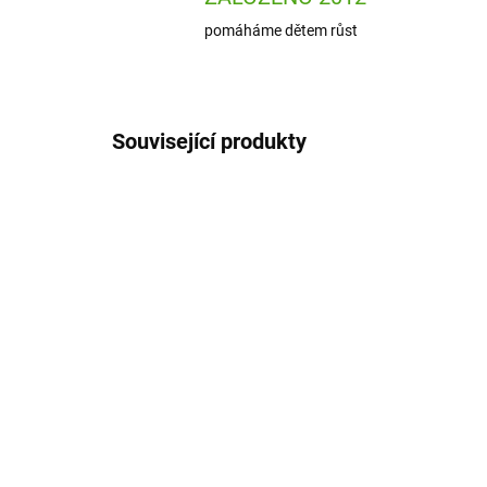
pomáháme dětem růst
Související produkty
J09180
SKLADEM
(1 KS)
Janod Výroba šperků DIY
Dj
- sponky do vlasů v
přá