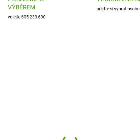
VÝBĚREM
přijďte si vybrat osobn
volejte 605 233 630
DJ00010
J0
SKLADEM
SKL
(1 KS)
(
eco Vyrob si náramky
Janod Výroba šperků -
telství - Srdce
Magický oceán