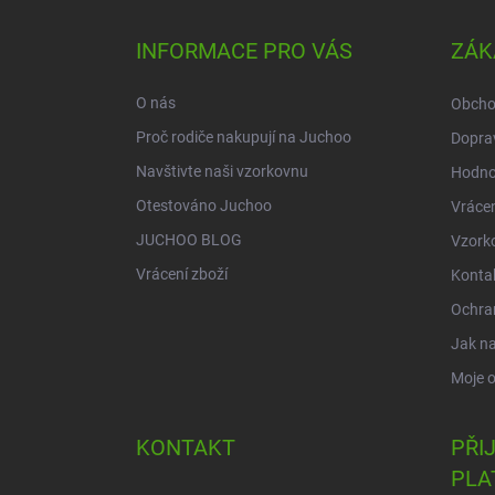
p
a
INFORMACE PRO VÁS
ZÁK
t
í
O nás
Obcho
Proč rodiče nakupují na Juchoo
Doprav
Navštivte naši vzorkovnu
Hodno
Otestováno Juchoo
Vrácen
JUCHOO BLOG
Vzork
Vrácení zboží
Konta
Ochra
Jak n
Moje 
KONTAKT
PŘI
PLA