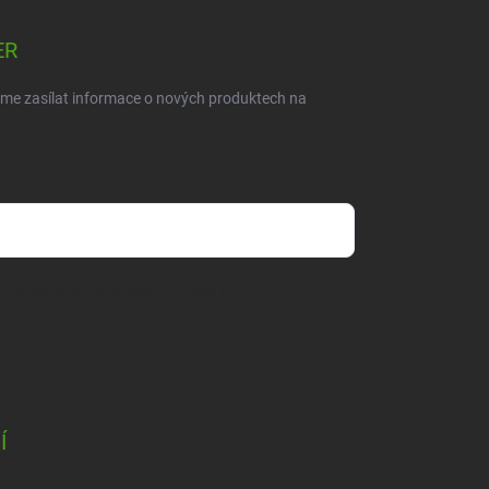
ER
eme zasílat informace o nových produktech na
dmínkami ochrany osobních údajů
Í