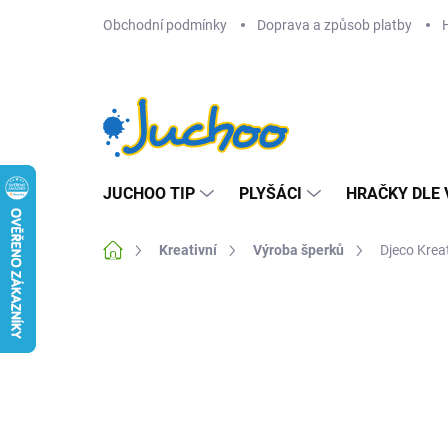
Přejít
Obchodní podmínky
Doprava a způsob platby
na
obsah
JUCHOO TIP
PLYŠÁCI
HRAČKY DLE 
Domů
Kreativní
Výroba šperků
Djeco Krea
Neohodnoceno
Podrobnosti hodnocení
Z