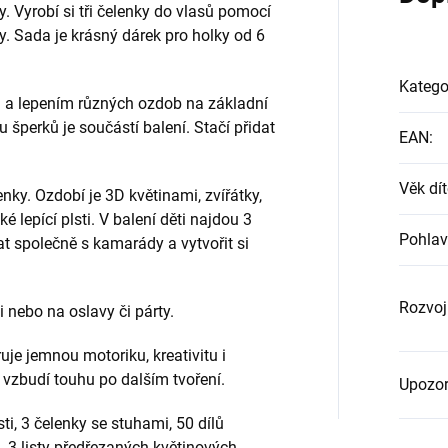
y. Vyrobí si tři čelenky do vlasů pomocí
ky. Sada je krásný dárek pro holky od 6
Katego
 a lepením různých ozdob na základní
u šperků je součástí balení. Stačí přidat
EAN
:
Věk dít
nky. Ozdobí je 3D květinami, zvířátky,
é lepící plsti. V balení děti najdou 3
Pohlav
t společně s kamarády a vytvořit si
Rozvoj
i nebo na oslavy či párty.
je jemnou motoriku, kreativitu i
h vzbudí touhu po dalším tvoření.
Upozor
i, 3 čelenky se stuhami, 50 dílů
, 3 listy předřezaných květinových