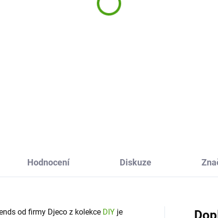
0 Kč
339 Kč
Do košíku
Do košíku
ativní sada Vyrob si náramky
Výroba šperků Magic Ocean j
telství Me&You Srdce od firmy
kreativní sada, se kterou si
o potěší všechny kreativní
holčičky vytvoří náramky,
. Tato sada přináší radost z
náhrdelníky i prstýnky. Vyrobí 
ení i obdarování. Co je víc než
jedinečné šperky s motivem m
elství.
které je budou zdobit.
Hodnocení
Diskuze
Zna
ends od firmy Djeco z kolekce
DIY
je
Dop