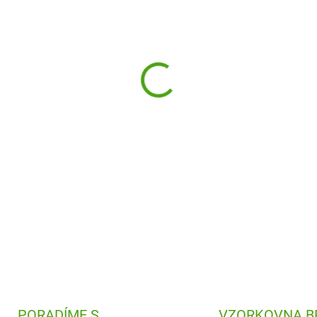
−
+
Kreativní sada
DIY
Výroba čel
se zvířátky na výrobu šperků 
originálních ozdob do vlasů p
DETAILNÍ INFORMACE
PORADÍME S
VZORKOVNA B