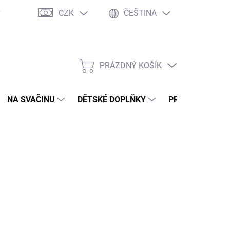
CZK
ČEŠTINA
y
Ochrana osobních údajů
Jak nakupovat
Moje objednávka
PRÁZDNÝ KOŠÍK
NÁKUPNÍ
KOŠÍK
NA SVAČINU
DĚTSKÉ DOPLŇKY
PRO DOSPĚLÉ
2026
MOŽNOSTI DORUČENÍ