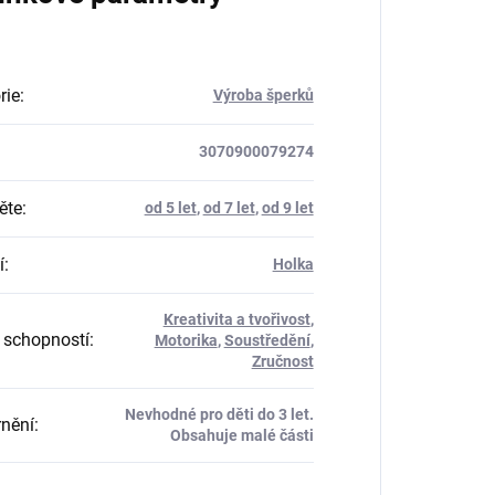
rie
:
Výroba šperků
3070900079274
ěte
:
od 5 let
,
od 7 let
,
od 9 let
í
:
Holka
Kreativita a tvořivost
,
 schopností
:
Motorika
,
Soustředění
,
Zručnost
Nevhodné pro děti do 3 let.
nění
:
Obsahuje malé části