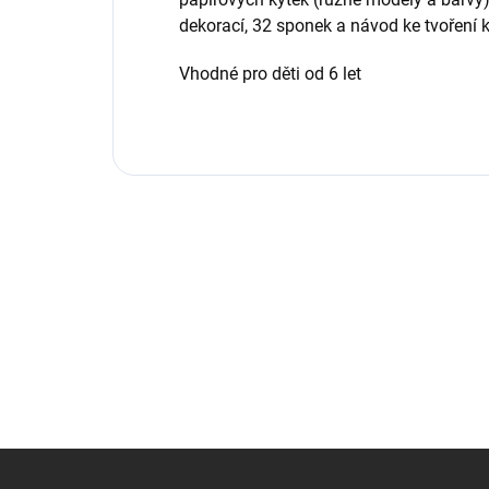
dekorací, 32 sponek a návod ke tvoření 
Vhodné pro děti od 6 let
Z
á