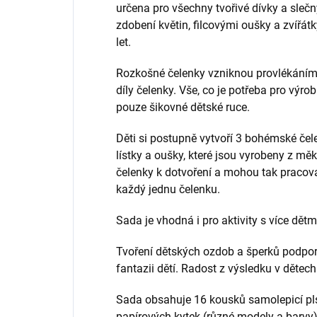
určena pro všechny tvořivé dívky a slečn
zdobení květin, filcovými oušky a zvířát
let.
Rozkošné čelenky vzniknou provlékáním
díly čelenky. Vše, co je potřeba pro výrob
pouze šikovné dětské ruce.
Děti si postupně vytvoří 3 bohémské čele
lístky a oušky, které jsou vyrobeny z měkk
čelenky k dotvoření a mohou tak pracova
každý jednu čelenku.
Sada je vhodná i pro aktivity s více dětm
Tvoření dětských ozdob a šperků podporu
fantazii dětí. Radost z výsledku v dětec
Sada obsahuje 16 kousků samolepicí plst
papírových kytek (různé modely a barvy)