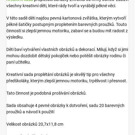
všechny kreativní děti, které rády tvoří a vyrábějí pěkné věci.
V této sadě děti najdou pevná kartonová zvířátka, kterým vytvoří
pěkné šatičky postupným propletením barevných proužků. Touto
činností si zlepší jemnou motoriku, zabaví se a budou mít radost z
výsledku.
Děti baví vytváření vlastních obrázků a dekorací. Milují, když si jimi
mohou dozdobit dětský pokojíček nebo potěšit obrázky rodinu či
paní učitelku.
Kreativní sada proplétání obrázků je skvělý tip pro všechny
předškoláky, kterým zlepší jemnou motoriku, trpělivost i přesnost.
Tato činnost je podobná prošívání obrázků.
Sada obsahuje 4 pevné obrázky k dotvoření, sadu 20 barevných
proužků a návod k použití
Velikost obrázků 20,7x11,8 cm