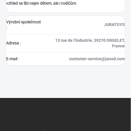
vzhled se líbí nejen dětem, ale i rodičům.
Výrobní společnost
JURATOYS
:
13 rue de l’Industrie, 39270 ORGELET,
Adresa
:
France
E-mail
:
customer-service@janod.com
Z
á
p
a
t