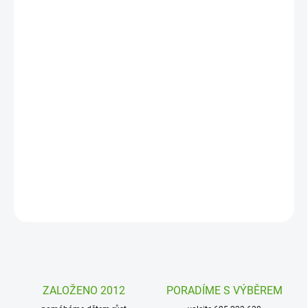
MOŽNOSTI
DORUČENÍ
−
+
Přidat do košíku
Kreativní sada
proplétací obrázky Zvířátka od Janod je skvělá
kombinace zábavy a zlepšení jemné motoriky dětí. Proplétáním
obrázků barevnými proužky si vytvoří krásné dekorace a dobře se
zabaví.
DETAILNÍ INFORMACE
ZEPTAT SE
HLÍDAT
ZALOŽENO 2012
PORADÍME S VÝBĚREM