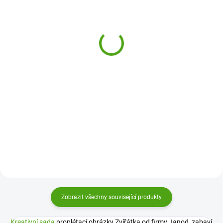
(1 KS)
(3 KS)
Janod Kreativní sada
Janod Třpytivé obrázky s
Volány a kamínky
krystalkami
Princezny
299 Kč
439 Kč
Do košíku
Do košíku
Třpytivé obrázky s krystalkami od
firmy Janod potěší všechny
Kreativní sada Volány a kamínky
kreativní děti. Lepením mini
Princezny od Janod je kouzelná
krystalků si vytvoří originální a
tvořivá sada pro děti od 7 let, ve
krásné přívěsky.
které si ozdobí něžné obrázky
princezen a zvířátek jemnými
volánky a třpytivými...
Zobrazit všechny související produkty
Kreativní sada
proplétací obrázky Zvířátka od firmy Janod zabaví