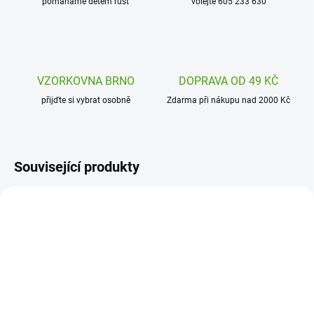
pomáháme dětem růst
volejte 605 233 630
VZORKOVNA BRNO
DOPRAVA OD 49 KČ
přijďte si vybrat osobně
Zdarma při nákupu nad 2000 Kč
Související produkty
J09041
J07947
SKLADEM
SKLADEM