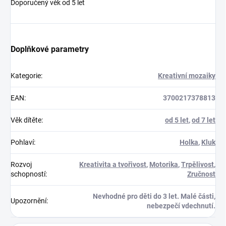
Doporučený věk od 5 let
Doplňkové parametry
Kategorie
:
Kreativní mozaiky
EAN
:
3700217378813
Věk dítěte
:
od 5 let
,
od 7 let
Pohlaví
:
Holka
,
Kluk
Rozvoj
Kreativita a tvořivost
,
Motorika
,
Trpělivost
,
schopností
:
Zručnost
Nevhodné pro děti do 3 let. Malé části,
Upozornění
:
nebezpečí vdechnutí.