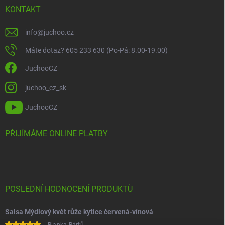
KONTAKT
info
@
juchoo.cz
Máte dotaz? 605 233 630 (Po-Pá: 8.00-19.00)
JuchooCZ
juchoo_cz_sk
JuchooCZ
PŘIJÍMÁME ONLINE PLATBY
POSLEDNÍ HODNOCENÍ PRODUKTŮ
Salsa Mýdlový květ růže kytice červená-vínová
Blanka Bártů