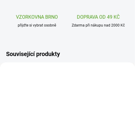
VZORKOVNA BRNO
DOPRAVA OD 49 KČ
přijďte si vybrat osobně
Zdarma při nákupu nad 2000 Kč
Související produkty
DJ07939
J09106
SKLADEM
SKLADEM
(2 KS)
(1 KS)
Djeco DIY Kreativní sada
Janod Kreativní sada -
Kouzelná víla
tvoření s polymerovou