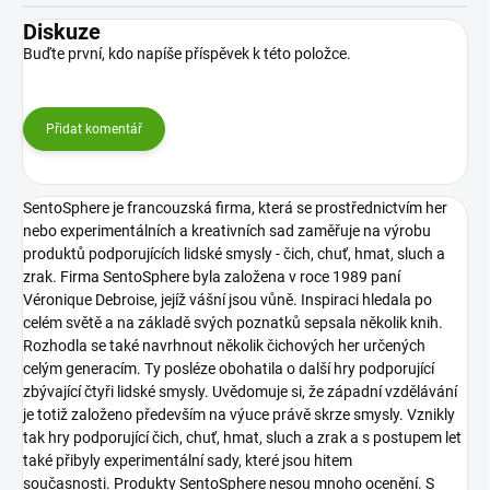
Diskuze
Buďte první, kdo napíše příspěvek k této položce.
Přidat komentář
SentoSphere je francouzská firma, která se prostřednictvím her
nebo experimentálních a kreativních sad zaměřuje na výrobu
produktů podporujících lidské smysly - čich, chuť, hmat, sluch a
zrak.
Firma SentoSphere byla založena v roce 1989 paní
Véronique Debroise, jejíž vášní jsou vůně. Inspiraci hledala po
celém světě a na základě svých poznatků sepsala několik knih.
Rozhodla se také navrhnout několik čichových her určených
celým generacím. Ty posléze obohatila o další hry podporující
zbývající čtyři lidské smysly. Uvědomuje si, že západní vzdělávání
je totiž založeno především na výuce právě skrze smysly. Vznikly
tak hry podporující čich, chuť, hmat, sluch a zrak a s postupem let
také přibyly experimentální sady, které jsou hitem
současnosti.
Produkty SentoSphere nesou mnoho ocenění. S