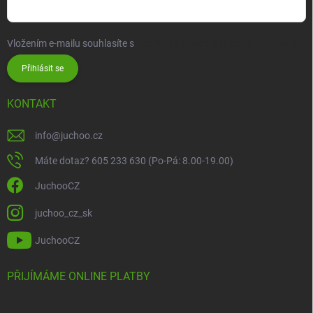
Vložením e-mailu souhlasíte s
podmínkami ochrany osobních údajů
Přihlásit se
KONTAKT
info
@
juchoo.cz
Máte dotaz? 605 233 630 (Po-Pá: 8.00-19.00)
JuchooCZ
juchoo_cz_sk
JuchooCZ
PŘIJÍMÁME ONLINE PLATBY