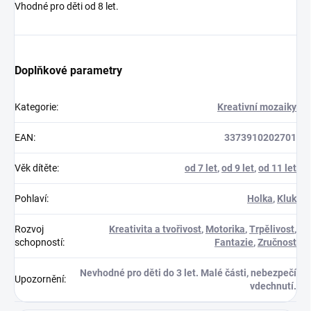
Vhodné pro děti od 8 let.
Doplňkové parametry
Kategorie
:
Kreativní mozaiky
EAN
:
3373910202701
Věk dítěte
:
od 7 let
,
od 9 let
,
od 11 let
Pohlaví
:
Holka
,
Kluk
Rozvoj
Kreativita a tvořivost
,
Motorika
,
Trpělivost
,
schopností
:
Fantazie
,
Zručnost
Nevhodné pro děti do 3 let. Malé části, nebezpečí
Upozornění
:
vdechnutí.