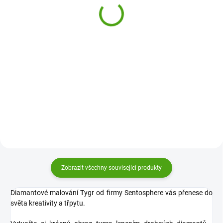
hmotou Tajná zahrada
490 Kč
419 Kč
Do košíku
Do košíku
DIY Kouzelná víla od Djeco je
kreativní sada na výrobu vílích
Originální tvoření s polymerovou
křídel a kouzelné hůlky pro
hmotou Tajná zahrada od Janod
všechny holčičky i malé víly.
je kreativní sada pro děti, ve které
Lepením drobných mozaikových
si vytvoří kouzelné obrázky
dílů a ozdob si vytvoří...
pomocí drobných ozdobných
dílků. V této výtvarné...
Zobrazit všechny související produkty
Diamantové malování Tygr od firmy Sentosphere vás přenese do
světa kreativity a třpytu.