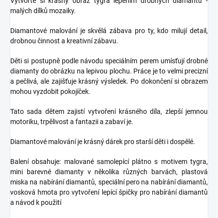
Vytvořte si krásný obraz tygra lepením drobných diamantů -
malých dílků mozaiky.
Diamantové malování je skvělá zábava pro ty, kdo milují detail,
drobnou činnost a kreativní zábavu.
Děti si postupně podle návodu speciálním perem umísťují drobné
diamanty do obrázku na lepivou plochu. Práce je to velmi precizní
a pečlivá, ale zajišťuje krásný výsledek. Po dokončení si obrazem
mohou vyzdobit pokojíček.
Tato sada dětem zajistí vytvoření krásného díla, zlepší jemnou
motoriku, trpělivost a fantazii a zabaví je.
Diamantové malování je krásný dárek pro starší děti i dospělé.
Balení obsahuje: malované samolepící plátno s motivem tygra,
mini barevné diamanty v několika různých barvách, plastová
miska na nabírání diamantů, speciální pero na nabírání diamantů,
vosková hmota pro vytvoření lepící špičky pro nabírání diamantů
a návod k použití