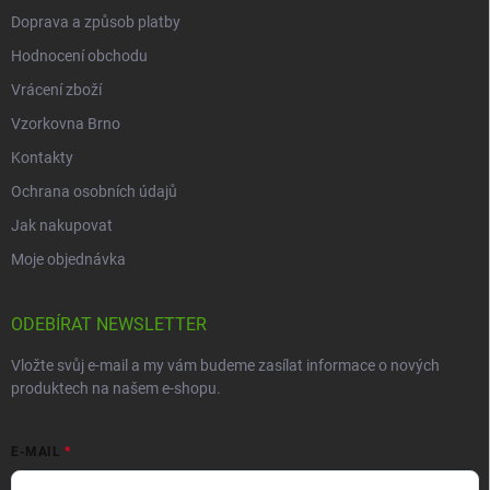
Doprava a způsob platby
Hodnocení obchodu
Vrácení zboží
Vzorkovna Brno
Kontakty
Ochrana osobních údajů
Jak nakupovat
Moje objednávka
ODEBÍRAT NEWSLETTER
Vložte svůj e-mail a my vám budeme zasílat informace o nových
produktech na našem e-shopu.
E-MAIL