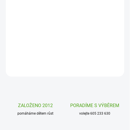
−
+
Přidat do košíku
Kreativní sada
Diamantové plátno Tygr od Sentosphere vám
umožní vytvořit si kouzelný třpytivý obrázek pomocí umisťování
drobných dílků mozaiky.
DETAILNÍ INFORMACE
ZEPTAT SE
HLÍDAT
ZALOŽENO 2012
PORADÍME S VÝBĚREM
pomáháme dětem růst
volejte 605 233 630