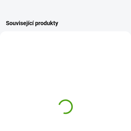
Související produkty
NOVINKA
DJ06040
J07602
SKLADEM
ODESLÁNÍ DO 7 DNÍ
(1 KS)
Djeco Velký jazykový
Janod Dešťová hůlka
buben a noty
Confetti
1 450 Kč
309 Kč
Do košíku
Do košíku
Jazykový buben Djeco je
Dešťová hůlka Confetti Janod je