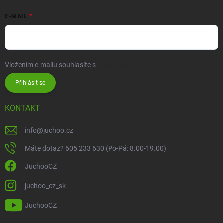
E-MAIL
Vložením e-mailu souhlasíte s
podmínkami ochrany osobních údajů
Přihlásit se
KONTAKT
info
@
juchoo.cz
Máte dotaz? 605 233 630 (Po-Pá: 8.00-19.00)
JuchooCZ
juchoo_cz_sk
JuchooCZ