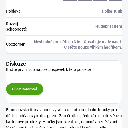
Pohlaví
:
Holka
,
Kluk
Rozvoj
Hudební cítění
schopností
:
Nevhodné pro děti do 3 let. Obsahuje malé části.
Upozornění
:
Čistěte pouze vlhkým hadříkem.
Diskuze
Buďte první, kdo napíše příspěvek k této položce.
Přidat komentář
Francouzská firma Janod vyrábí kvalitní a originální hračky pro
děti s nadčasovým designem. Zaměřují se především na dřevěné a
kartonové produkty. Hračky jsou kreativní, naučné a vzdělávací.
Velké množství hraček firmy Janod odpovídá učení podle