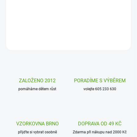
Foukací harmonika Janod Confetti je hudební nástroj, který
podpoří v dětech lásku k hudbě i rytmické cítění. Zahrajte si
společně s dětmi oblíbené písničky.
DETAILNÍ INFORMACE
ZEPTAT SE
HLÍDAT
ZALOŽENO 2012
PORADÍME S VÝBĚREM
pomáháme dětem růst
volejte 605 233 630
VZORKOVNA BRNO
DOPRAVA OD 49 KČ
přijďte si vybrat osobně
Zdarma při nákupu nad 2000 Kč