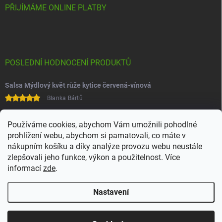
PŘIJÍMÁME ONLINE PLATBY
POSLEDNÍ HODNOCENÍ PRODUKTŮ
Salsa Mýdlový květ růže kytice červená-vínová
Blanka Bártů
Paní na telefonu velice ochotná
Používáme cookies, abychom Vám umožnili pohodlné
prohlížení webu, abychom si pamatovali, co máte v
nákupním košíku a díky analýze provozu webu neustále
zlepšovali jeho funkce, výkon a použitelnost. Více
informací
zde
.
Nastavení
Copyright 2026
Juchoo
. Všechna práva vyhrazena.
Upravit nastavení
cookies