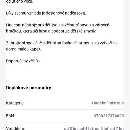
od útlého věku.
Díky svému vzhledu je designově nadčasová.
Hudební nástroje pro děti jsou skvělou zábavou a zároveň
hračkou, která učí hrou a podporuje dětské smysly.
Zahrajte si společně s dětmi na foukací harmoniku a vytvořte si
doma malou kapelu.
Doporučený věk 3+
Doplňkové parametry
Kategorie
:
Hudební nástroje
EAN
:
3700217376093
Věk dítěte
:
od 3 let
,
od 4 let
,
od 5 let
,
od 7 let