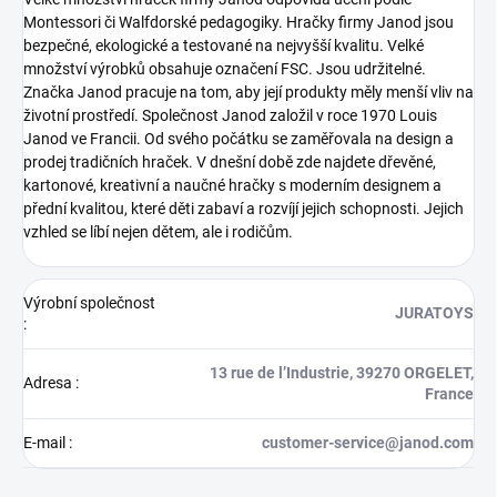
Montessori či Walfdorské pedagogiky. Hračky firmy Janod jsou
bezpečné, ekologické a testované na nejvyšší kvalitu. Velké
množství výrobků obsahuje označení FSC. Jsou udržitelné.
Značka Janod pracuje na tom, aby její produkty měly menší vliv na
životní prostředí. Společnost Janod založil v roce 1970 Louis
Janod ve Francii. Od svého počátku se zaměřovala na design a
prodej tradičních hraček. V dnešní době zde najdete dřevěné,
kartonové, kreativní a naučné hračky s moderním designem a
přední kvalitou, které děti zabaví a rozvíjí jejich schopnosti. Jejich
vzhled se líbí nejen dětem, ale i rodičům.
Výrobní společnost
JURATOYS
:
13 rue de l’Industrie, 39270 ORGELET,
Adresa
:
France
E-mail
:
customer-service@janod.com