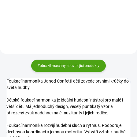
originální hudební nástroj pro
dětský hudební nástroj, který v
děti, který okouzlí jemnými
dětech rozvíjí rytmus a snadno je
relaxačními tóny i krásným
zabaví. Podpořte v dětech lásku k
ilustracemi. Kovový buben má
hudbě.
velmi příjemný zvuk. Stačí lehce...
Zobrazit všechny související produkty
Foukací harmonika Janod Confetti děti zavede prvními krůčky do
světa hudby.
Dětská foukací harmonika je ideální hudební nástroj pro malé i
větší děti. Má jednoduchý design, veselý puntíkatý vzor a
přirozený zvuk nadchne malé muzikanty i jejich rodiče.
Foukací harmonika rozvíjí hudební sluch a rytmus. Podporuje
dechovou koordinaci a jemnou motoriku. Vytváří vztah k hudbě