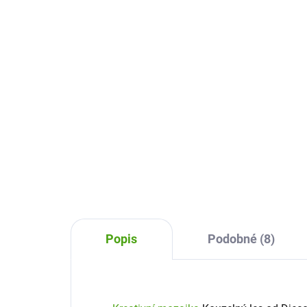
Št
519 Kč
nal
24
Do košíku
Kreativní mozaika od
Sentosphere vám umožní
Krea
vytvářet kouzelné obrázky na
kam
sklo, okna, vázy, ale i třeba
poh
obklady v koupelně. Je čas tvořit
víl.
a hrát si!
firm
jeji
Popis
Podobné (8)