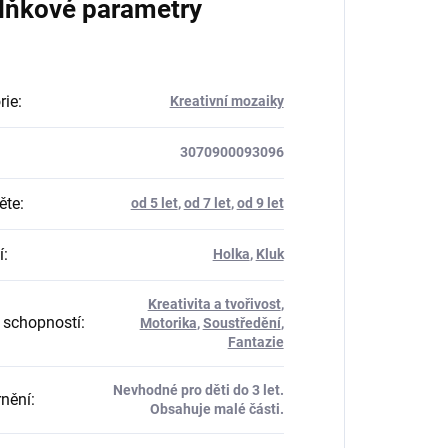
lňkové parametry
rie
:
Kreativní mozaiky
3070900093096
ěte
:
od 5 let
,
od 7 let
,
od 9 let
í
:
Holka
,
Kluk
Kreativita a tvořivost
,
 schopností
:
Motorika
,
Soustředění
,
Fantazie
Nevhodné pro děti do 3 let.
nění
:
Obsahuje malé části.