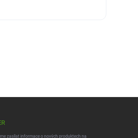
ER
eme zasílat informace o nových produktech na