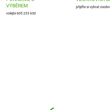
VÝBĚREM
přijďte si vybrat osobn
volejte 605 233 630
J09170
DJ0
SKL
SKLADEM
(
(1 KS)
Djeco Kreativní mozai
od Kreativní sada
Společenské šaty