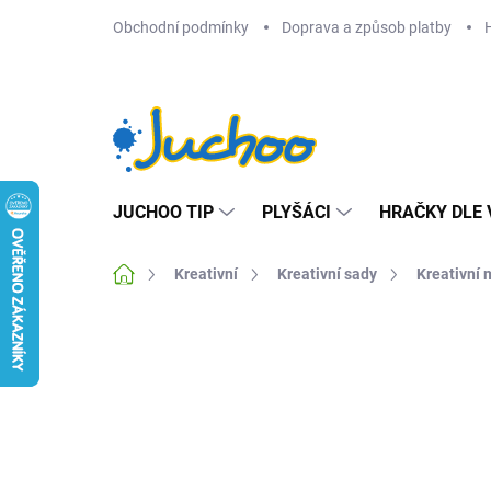
Přejít
Obchodní podmínky
Doprava a způsob platby
na
obsah
JUCHOO TIP
PLYŠÁCI
HRAČKY DLE 
Domů
Kreativní
Kreativní sady
Kreativní 
Neohodnoceno
Podrobnosti hodnocení
Z