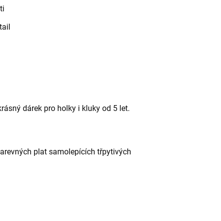
ti
tail
ásný dárek pro holky i kluky od 5 let.
arevných plat samolepících třpytivých