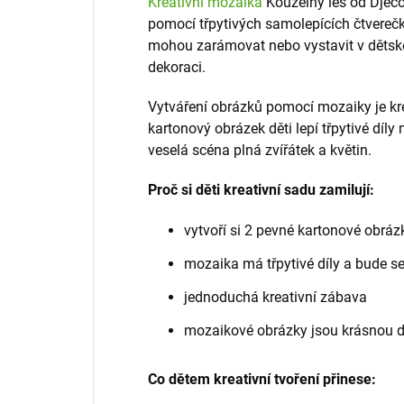
Kreativní mozaika
Kouzelný les od Djeco 
pomocí třpytivých samolepících čtverečků
mohou zarámovat nebo vystavit v dětském
dekoraci.
Vytváření obrázků pomocí mozaiky je krea
kartonový obrázek děti lepí třpytivé díly
veselá scéna plná zvířátek a květin.
Proč si děti kreativní sadu zamilují:
vytvoří si 2 pevné kartonové obráz
mozaika má třpytivé díly a bude s
jednoduchá kreativní zábava
mozaikové obrázky jsou krásnou d
Co dětem kreativní tvoření přinese: