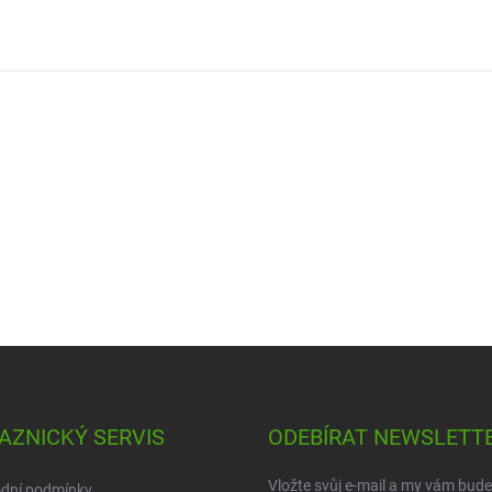
AZNICKÝ SERVIS
ODEBÍRAT NEWSLETT
Vložte svůj e-mail a my vám bud
dní podmínky