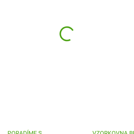
−
+
Třpytivá
mozaika
Kouzelný l
samolepících čtverečků a třp
DETAILNÍ INFORMACE
PORADÍME S
VZORKOVNA B