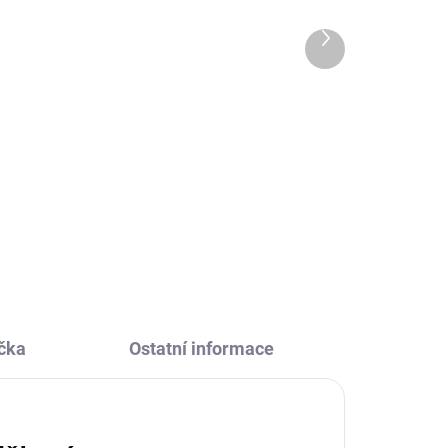
Kolibřík
Další
385 Kč
produkt
Do košíku
Zábava bez obrazovek. To je
kreativní sada Barevné flitry
í
Kolibřík od Sentosphere, která
vám umožní vytvořit si kouzelný
třpytivý obrázek pomocí
zapichování drobných dílků
mozaiky.
čka
Ostatní informace