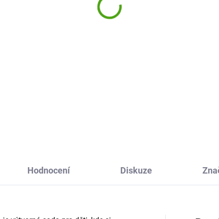
rasové kamínky
355 Kč
epování Magické víly
9 Kč
Do košíku
Do košíku
Kreativní mozaika Djeco
Společenské šaty je výtvarná
tivní sada plná třpytivých
sada, kde si děti pomocí
ínků zavede děti do
samolepících čtverečků vytvoř
ádkového světa kouzelných
kouzelné obrázky. Mozaikové
 Objevte kouzlo tvoření s
obrázky od 6 let jsou krásný
ou Janod a podpořte děti v
dárek...
ch kreativitě.
Hodnocení
Diskuze
Zna