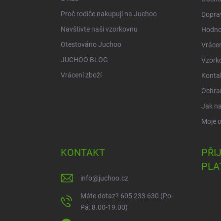
Proč rodiče nakupují na Juchoo
Doprav
Navštivte naši vzorkovnu
Hodno
Otestováno Juchoo
Vrácen
JUCHOO BLOG
Vzork
Vrácení zboží
Konta
Ochra
Jak n
Moje 
KONTAKT
PŘI
PLA
info
@
juchoo.cz
Máte dotaz? 605 233 630 (Po-
Pá: 8.00-19.00)