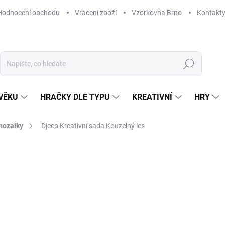
Hodnocení obchodu
Vrácení zboží
Vzorkovna Brno
Kontakt
Hledat
VĚKU
HRAČKY DLE TYPU
KREATIVNÍ
HRY
mozaiky
Djeco Kreativní sada Kouzelný les
NAČKA:
DJECO
230 Kč
Měrná
SKLADEM
(1 KS)
cena:
MŮŽEME DORUČIT DO:
12. 8. 