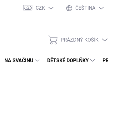
CZK
ČEŠTINA
y
Ochrana osobních údajů
Jak nakupovat
Moje objednávka
PRÁZDNÝ KOŠÍK
NÁKUPNÍ
KOŠÍK
NA SVAČINU
DĚTSKÉ DOPLŇKY
PRO DOSPĚLÉ
2026
MOŽNOSTI DORUČENÍ