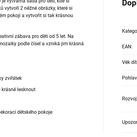
je výtvarná sada pro děti, kde si
Dop
 vytvoří 2 něžné obrázky, které si
 pokoji a vytvořit si tak krásnou
Katego
tivní zábava pro děti od 5 let. Na
 mozaiky podle čísel a vzniká jim krásná
EAN
:
Věk dít
Pohlav
ky zvířátek
e krásně lesknout
Rozvoj
ekorací dětského pokoje
Upozor