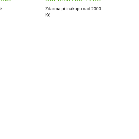
ě
Zdarma při nákupu nad 2000
Kč
9420
SSP20120
ADEM
SKLADEM
1 KS)
(1 KS)
ka
SentoSphere Kreativní
sada Barevné flitry -