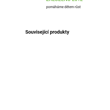
pomáháme dětem růst
Související produkty
SSP950
SKLADEM
(1 KS)
SentoSphere Kreativní
Jan
mozaika na sklo i obklady