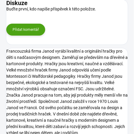
Diskuze
Buďte první, kdo napíše příspěvek k této položce.
Přidat komentář
Francouzská firma Janod vyrábí kvalitní a originální hračky pro
děti s nadčasovým designem. Zaměřují se především na dřevěné a
kartonové produkty. Hračky jsou kreativní, naučné a vzdělávací.
Velké množství hraček firmy Janod odpovídá učení podle
Montessori či Walfdorské pedagogiky. Hračky firmy Janod jsou
bezpečné, ekologické a testované na nejvyšší kvalitu. Velké
množství výrobků obsahuje označení FSC. Jsou udržitelné.
Značka Janod pracuje na tom, aby její produkty měly menší vliv na
životní prostředí. Společnost Janod založil v roce 1970 Louis
Janod ve Francii. Od svého počátku se zaměřovala na design a
prodej tradičních hraček. V dnešní době zde najdete dřevěné,
kartonové, kreativní a naučné hračky s moderním designem a
přední kvalitou, které děti zabaví a rozvíjí jejich schopnosti. Jejich
vzhled se líbí nejen dětem, ale i rodičům.