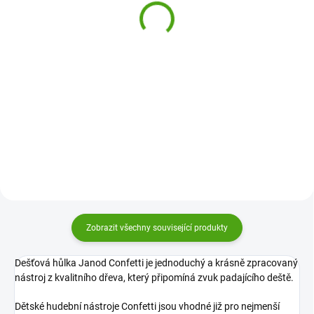
180 Kč
379 Kč
Do košíku
Do košíku
Malovaná píšťalka Djeco je
Podpořte u dětí lásku k hudbě.
hudební nástroj pro nejmenší
Dětský hudební nástroj
děti. Snadno vykouzlí písknutí do
tamburina snadno vykouzlí první
písniček i rytmů a zabaví všechny
rytmy i hudební doprovody.
malé hudební talenty.
Zobrazit všechny související produkty
Dešťová hůlka Janod Confetti je jednoduchý a krásně zpracovaný
nástroj z kvalitního dřeva, který připomíná zvuk padajícího deště.
Dětské hudební nástroje Confetti jsou vhodné již pro nejmenší