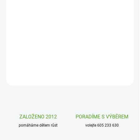
DORUČENÍ
−
+
Přidat do košíku
Dešťová hůlka Confetti Janod je dětský hudební nástroj, který v
dětech rozvíjí rytmus a snadno je zabaví. Podpořte v dětech lásku
k hudbě.
DETAILNÍ INFORMACE
ZEPTAT SE
HLÍDAT
ZALOŽENO 2012
PORADÍME S VÝBĚREM
pomáháme dětem růst
volejte 605 233 630