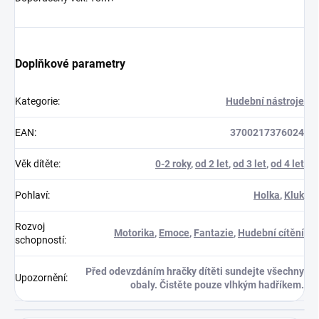
Doplňkové parametry
Kategorie
:
Hudební nástroje
EAN
:
3700217376024
Věk dítěte
:
0-2 roky
,
od 2 let
,
od 3 let
,
od 4 let
Pohlaví
:
Holka
,
Kluk
Rozvoj
Motorika
,
Emoce
,
Fantazie
,
Hudební cítění
schopností
:
Před odevzdáním hračky dítěti sundejte všechny
Upozornění
:
obaly. Čistěte pouze vlhkým hadříkem.