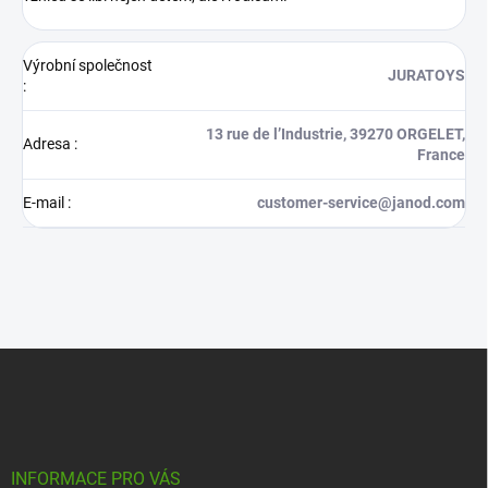
Výrobní společnost
JURATOYS
:
13 rue de l’Industrie, 39270 ORGELET,
Adresa
:
France
E-mail
:
customer-service@janod.com
Z
á
p
a
t
í
INFORMACE PRO VÁS