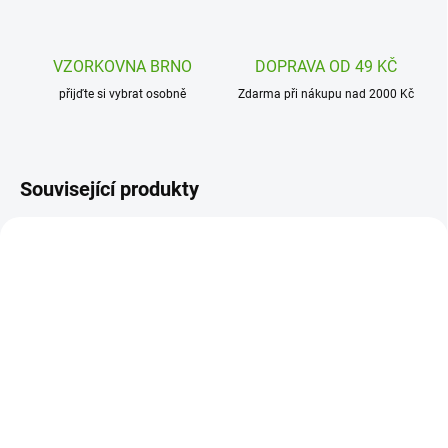
VZORKOVNA BRNO
DOPRAVA OD 49 KČ
přijďte si vybrat osobně
Zdarma při nákupu nad 2000 Kč
Související produkty
DJ06009
J07601
SKLADEM
ODESLÁNÍ DO 7 DNÍ
(1 KS)
Janod Tamburína
Djeco Malovaná píšťalka
Confetti