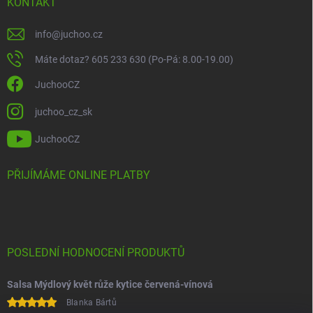
KONTAKT
info
@
juchoo.cz
Máte dotaz? 605 233 630 (Po-Pá: 8.00-19.00)
JuchooCZ
juchoo_cz_sk
JuchooCZ
PŘIJÍMÁME ONLINE PLATBY
POSLEDNÍ HODNOCENÍ PRODUKTŮ
Salsa Mýdlový květ růže kytice červená-vínová
Blanka Bártů