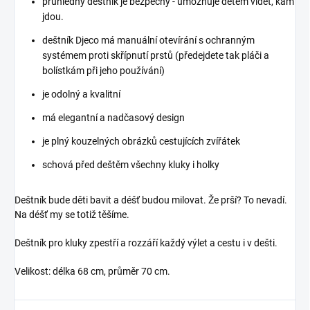
průhledný deštník je bezpečný - umožňuje dětem vidět, kam
jdou.
deštník Djeco má manuální otevírání s ochranným
systémem proti skřípnutí prstů (předejdete tak pláči a
bolístkám při jeho používání)
je odolný a kvalitní
má elegantní a nadčasový design
je plný kouzelných obrázků cestujících zvířátek
schová před deštěm všechny kluky i holky
Deštník bude děti bavit a déšť budou milovat. Že prší? To nevadí.
Na déšť my se totiž těšíme.
Deštník pro kluky zpestří a rozzáří každý výlet a cestu i v dešti.
Velikost: délka 68 cm, průměr 70 cm.