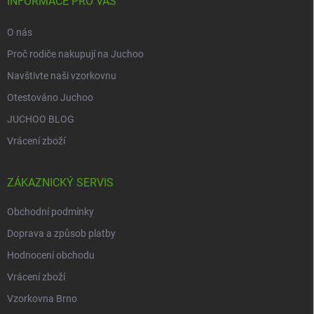
í
INFORMACE PRO VÁS
O nás
Proč rodiče nakupují na Juchoo
Navštivte naši vzorkovnu
Otestováno Juchoo
JUCHOO BLOG
Vrácení zboží
ZÁKAZNICKÝ SERVIS
Obchodní podmínky
Doprava a způsob platby
Hodnocení obchodu
Vrácení zboží
Vzorkovna Brno