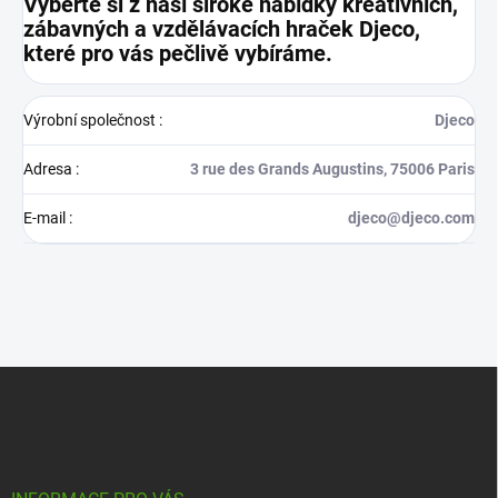
Vyberte si z naší široké nabídky kreativních,
zábavných a vzdělávacích hraček Djeco,
které pro vás pečlivě vybíráme.
Výrobní společnost
:
Djeco
Adresa
:
3 rue des Grands Augustins, 75006 Paris
E-mail
:
djeco@djeco.com
Z
á
p
a
t