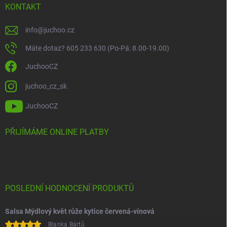
KONTAKT
info
@
juchoo.cz
Máte dotaz? 605 233 630 (Po-Pá: 8.00-19.00)
JuchooCZ
juchoo_cz_sk
JuchooCZ
PŘIJÍMÁME ONLINE PLATBY
POSLEDNÍ HODNOCENÍ PRODUKTŮ
Salsa Mýdlový květ růže kytice červená-vínová
Blanka Bártů