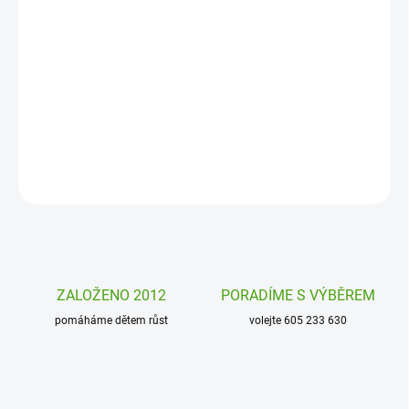
−
+
Přidat do košíku
Dětský deštník Djeco Žabí cestování schová před deštěm všechny
kluky i holky. Průhledný barevný deštník rozzáří každý deštivý den!
DETAILNÍ INFORMACE
ZEPTAT SE
HLÍDAT
ZALOŽENO 2012
PORADÍME S VÝBĚREM
pomáháme dětem růst
volejte 605 233 630