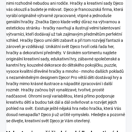
nimi rozhodně nebudou ani rodiče. Hračky a kreativní sady Djeco
vás okouzlí a budete je milovat.
Djeco je francouzská firma, která
vyrábí originálně výtvarně zpracované, vtipné a jednoduše
geniální hračky. Značka Djeco klade velký důraz na výtvarnou a
estetickou stránku - hračky navrhují a ilustrují velmi talentovaní
výtvarníci, kteří dodávají už tak zajímavým předmětům perfektní
vzhled. Hračky Djeco umí děti zabavit a při tom rozvíjejí fantazii a
zároveň je vzdělávají.
Unikátní svět Djeco tvoří celá řada her,
hračky a dekorativní předměty. V širokém sortimentu najdete
originální kreativní sady, edukativní hry, zábavné společenské a
karetní hry, kouzelné dekorace do dětského pokojíčku, puzzle,
vysoce kvalitní dřevěné hračky a mnoho - mnoho dalších pokladů
s nezaměnitelným designem Djeco!
Pro větší děti dostávají hry a
hračky mimo krásné ilustrace a nápadité zpracování i další
rozměr. Hračky začnou být vynalézavé, tvořivé, prostě
nadčasové. Ohromí svojí variabilitou, která přímo podporuje
kreativitu dětí a budou tak dál a dál ovlivňovat a rozvíjet jejich
pohled na svět.
Existuje ještě nějaká hra nebo hračka, která Vás
dosud nenapadla? Djeco ji už určitě vymyslelo. Hledejte a pozorně
se dívejte, kreativní svět Djeco je Vám otevřený.