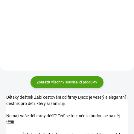
Do košíku
Do košíku
Dětský deštník Djeco Příroda
Dětský deštník Djeco Květinová
schová před deštěm všechny
zahrada schová před deštěm
holčičky i slečny. Průhledný
všechny holčičky i slečny. Veselý
barevný deštník rozzáří každý
a barevný deštník rozzáří každý
deštivý den!
deštivý den!
Zobrazit všechny související produkty
Dětský deštník Žabí cestování od firmy Djeco je veselý a elegantní
deštník pro děti, který si zamilují.
Nemají vaše děti rády déšť? Teď se to změní a budou se na něj
těšit.