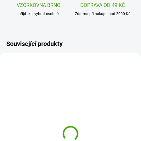
VZORKOVNA BRNO
DOPRAVA OD 49 KČ
přijďte si vybrat osobně
Zdarma při nákupu nad 2000 Kč
Související produkty
DD04718
DD04701
SKLADEM
SKLADEM
(1 KS)
(2 KS)
Djeco Dětský deštník
Djeco Dětský deštník
Příroda
Květinová zahrada
270 Kč
250 Kč