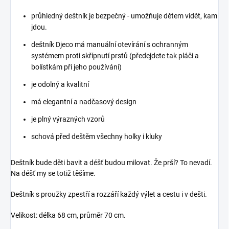
průhledný deštník je bezpečný - umožňuje dětem vidět, kam
jdou.
deštník Djeco má manuální otevírání s ochranným
systémem proti skřípnutí prstů (předejdete tak pláči a
bolístkám při jeho používání)
je odolný a kvalitní
má elegantní a nadčasový design
je plný výrazných vzorů
schová před deštěm všechny holky i kluky
Deštník bude děti bavit a déšť budou milovat. Že prší? To nevadí.
Na déšť my se totiž těšíme.
Deštník s proužky zpestří a rozzáří každý výlet a cestu i v dešti.
Velikost: délka 68 cm, průměr 70 cm.