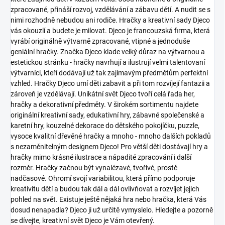
zpracované, přináší rozvoj, vzdělávání a zábavu dětí. A nudit se s
nimi rozhodně nebudou ani rodiče. Hračky a kreativní sady Djeco
vás okouzlí a budete je milovat.
Djeco je francouzská firma, která
vyrábí originálně výtvarně zpracované, vtipné a jednoduše
geniální hračky. Značka Djeco klade velký důraz na výtvarnou a
estetickou stránku - hračky navrhují a ilustrují velmi talentovaní
výtvarníci, kteří dodávají už tak zajímavým předmětům perfektní
vzhled. Hračky Djeco umí děti zabavit a při tom rozvíjejí fantazii a
zároveň je vzdělávají.
Unikátní svět Djeco tvoří celá řada her,
hračky a dekorativní předměty. V širokém sortimentu najdete
originální kreativní sady, edukativní hry, zábavné společenské a
karetní hry, kouzelné dekorace do dětského pokojíčku, puzzle,
vysoce kvalitní dřevěné hračky a mnoho - mnoho dalších pokladů
s nezaměnitelným designem Djeco!
Pro větší děti dostávají hry a
hračky mimo krásné ilustrace a nápadité zpracování i další
rozměr. Hračky začnou být vynalézavé, tvořivé, prostě
nadčasové. Ohromí svojí variabilitou, která přímo podporuje
kreativitu dětí a budou tak dál a dál ovlivňovat a rozvíjet jejich
pohled na svět.
Existuje ještě nějaká hra nebo hračka, která Vás
dosud nenapadla? Djeco ji už určitě vymyslelo. Hledejte a pozorně
se dívejte, kreativní svět Djeco je Vám otevřený.