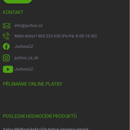
KONTAKT
info
@
juchoo.cz
Máte dotaz? 605 233 630 (Po-Pá: 8.00-19.00)
JuchooCZ
juchoo_cz_sk
JuchooCZ
PŘIJÍMÁME ONLINE PLATBY
POSLEDNÍ HODNOCENÍ PRODUKTŮ
Salsa Mýdlový květ růže kytice červená-vínová