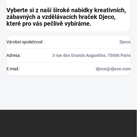
Vyberte si z naší široké nabídky kreativních,
zábavných a vzdělávacích hraček Djeco,
které pro vás pečlivě vybíráme.
Výrobní společnost
:
Djeco
Adresa
:
3 rue des Grands Augustins, 75006 Paris
E-mail
:
djeco@djeco.com
Z
á
p
a