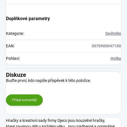
Doplňkové parametry
Kategorie
:
Deštníky
EAN
:
3070900047150
Pohlaví
:
Holka
Diskuze
Buďte první, kdo napíše příspěvek k této položce.
Přidat komentář
Hračky a kreativní sady firmy Djeco jsou kouzelné hračky,
které zaujmou děti v každém věku. Jsou nádherně a originálně