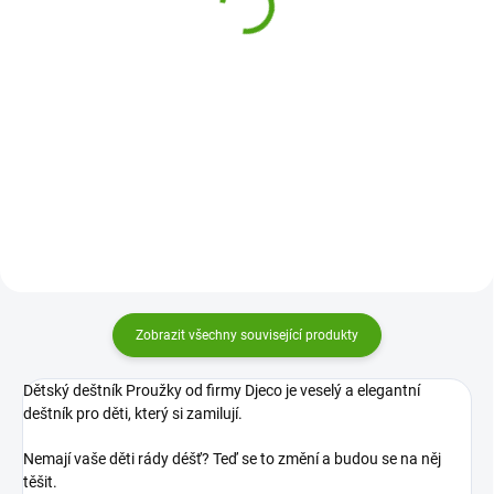
270 Kč
250 Kč
Do košíku
Do košíku
Dětský deštník Djeco V letu
Dětský deštník Djeco Duha
schová před deštěm všechny
schová před deštěm všechny
holčičky i slečny. Průhledný
holčičky i slečny. Průhledný
barevný deštník rozzáří každý
barevný deštník rozzáří každý
deštivý den!
deštivý den!
Zobrazit všechny související produkty
Dětský deštník Proužky od firmy Djeco je veselý a elegantní
deštník pro děti, který si zamilují.
Nemají vaše děti rády déšť? Teď se to změní a budou se na něj
těšit.