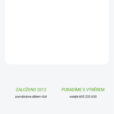
DORUČENÍ
−
+
Přidat do košíku
Dětský deštník Djeco Proužky schová před deštěm všechny holky i
kluky. Průhledný barevný deštník rozzáří každý deštivý den!
DETAILNÍ INFORMACE
ZEPTAT SE
HLÍDAT
ZALOŽENO 2012
PORADÍME S VÝBĚREM
pomáháme dětem růst
volejte 605 233 630