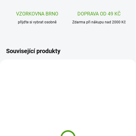
VZORKOVNA BRNO
DOPRAVA OD 49 KČ
přijďte si vybrat osobně
Zdarma při nákupu nad 2000 Kč
Související produkty
DD04805
DD04705
SKLADEM
SKLADEM
(2 KS)
(2 KS)
Djeco Dětský deštník V
Djeco Dětský deštník
letu
Duha