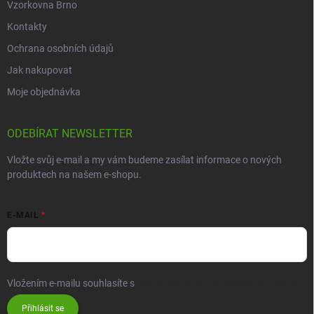
Vzorkovna Brno
Kontakty
Ochrana osobních údajů
Jak nakupovat
Moje objednávka
ODEBÍRAT NEWSLETTER
Vložte svůj e-mail a my vám budeme zasílat informace o nových
produktech na našem e-shopu.
E-MAIL
Vložením e-mailu souhlasíte s
podmínkami ochrany osobních údajů
Přihlásit se