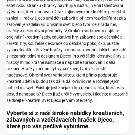
estetickou stránku - hračky navrhují a ilustrují velmi talentovaní
výtvarníci, kteří dodávají už tak zajímavým předmětům perfektní
vzhled. Hračky Djeco umí děti zabavit a při tom rozvíjejí fantazii a
zároveň je vzdělávají.
Unikátní svět Djeco tvoří celá řada her,
hračky a dekorativní předměty. V širokém sortimentu najdete
originální kreativní sady, edukativní hry, zábavné společenské a
karetní hry, kouzelné dekorace do dětského pokojíčku, puzzle,
vysoce kvalitní dřevěné hračky a mnoho - mnoho dalších pokladů
s nezaměnitelným designem Djeco!
Pro větší děti dostávají hry a
hračky mimo krásné ilustrace a nápadité zpracování i další
rozměr. Hračky začnou být vynalézavé, tvořivé, prostě
nadčasové. Ohromí svojí variabilitou, která přímo podporuje
kreativitu dětí a budou tak dál a dál ovlivňovat a rozvíjet jejich
pohled na svět.
Existuje ještě nějaká hra nebo hračka, která Vás
dosud nenapadla? Djeco ji už určitě vymyslelo. Hledejte a pozorně
se dívejte, kreativní svět Djeco je Vám otevřený.
Vyberte si z naší široké nabídky kreativních,
zábavných a vzdělávacích hraček Djeco,
které pro vás pečlivě vybíráme.