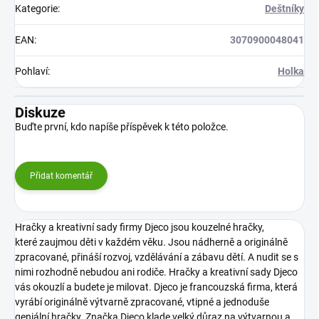
Kategorie
:
Deštníky
EAN
:
3070900048041
Pohlaví
:
Holka
Diskuze
Buďte první, kdo napíše příspěvek k této položce.
Přidat komentář
Hračky a kreativní sady firmy Djeco jsou kouzelné hračky,
které zaujmou děti v každém věku. Jsou nádherně a originálně
zpracované, přináší rozvoj, vzdělávání a zábavu dětí. A nudit se s
nimi rozhodně nebudou ani rodiče. Hračky a kreativní sady Djeco
vás okouzlí a budete je milovat.
Djeco je francouzská firma, která
vyrábí originálně výtvarně zpracované, vtipné a jednoduše
geniální hračky. Značka Djeco klade velký důraz na výtvarnou a