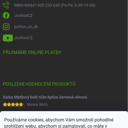
Máte dotaz? 605 233 630 (Po-Pá: 8.00-19.00)
JuchooCZ
juchoo_cz_sk
JuchooCZ
PŘIJÍMÁME ONLINE PLATBY
POSLEDNÍ HODNOCENÍ PRODUKTŮ
Salsa Mýdlový květ růže kytice červená-vínová
Blanka Bártů
Paní na telefonu velice ochotná
Používáme cookies, abychom Vám umožnili pohodlné
prohlížení webu, abychom si pamatovali, co máte v