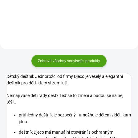
ptáčci schová před deštěm
schová před deštěm všechny
všechny holčičky i
holčičky i slečny. Průhledný
slečny. Průhledný barevný deštník
barevný deštník rozzáří každý
rozzáří každý deštivý den!
deštivý den!
Zobrazit všechny související produkty
Dětský deštník Jednorožci od firmy Djeco je veselý a elegantní
deštník pro děti, který si zamilují.
Nemají vaše děti rády déšť? Teď se to změní a budou se na něj
těšit.
průhledný deštník je bezpečný - umožňuje dětem vidět, kam
jdou.
deštník Djeco má manuální otevírání s ochranným