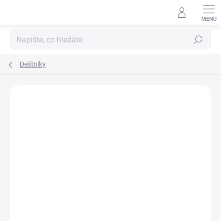
Přejít
na
obsah
Hledat
Deštníky
Podrobnosti hodnocení
Neohodnoceno
ZNAČKA:
DJECO