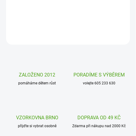
holčičky i slečny. Průhledný barevný deštník rozzáří každý deštivý
den!
DETAILNÍ INFORMACE
ZEPTAT SE
HLÍDAT
ZALOŽENO 2012
PORADÍME S VÝBĚREM
pomáháme dětem růst
volejte 605 233 630
VZORKOVNA BRNO
DOPRAVA OD 49 KČ
přijďte si vybrat osobně
Zdarma při nákupu nad 2000 Kč