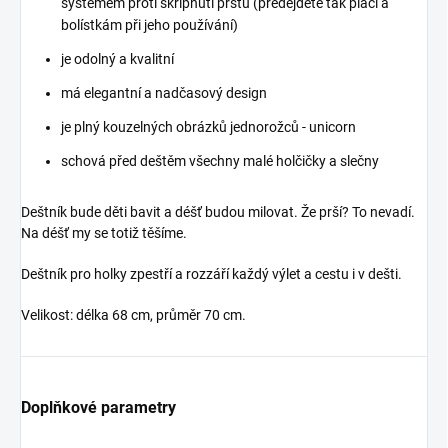
systémem proti skřípnutí prstů (předejdete tak pláči a
bolístkám při jeho používání)
je odolný a kvalitní
má elegantní a nadčasový design
je plný kouzelných obrázků jednorožců - unicorn
schová před deštěm všechny malé holčičky a slečny
Deštník bude děti bavit a déšť budou milovat. Že prší? To nevadí.
Na déšť my se totiž těšíme.
Deštník pro holky zpestří a rozzáří každý výlet a cestu i v dešti.
Velikost: délka 68 cm, průměr 70 cm.
Doplňkové parametry