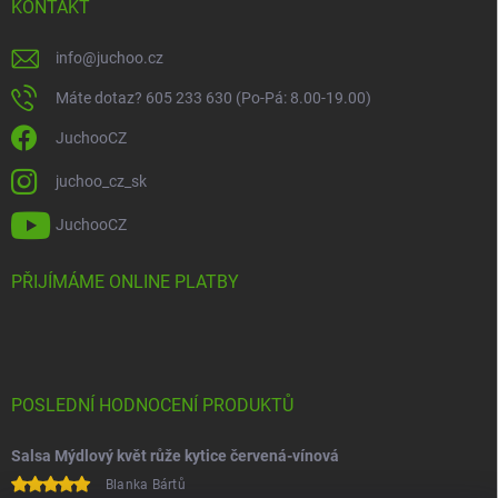
KONTAKT
info
@
juchoo.cz
Máte dotaz? 605 233 630 (Po-Pá: 8.00-19.00)
JuchooCZ
juchoo_cz_sk
JuchooCZ
PŘIJÍMÁME ONLINE PLATBY
POSLEDNÍ HODNOCENÍ PRODUKTŮ
Salsa Mýdlový květ růže kytice červená-vínová
Blanka Bártů