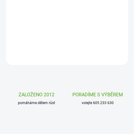
−
+
Přidat do košíku
Dětský deštník Djeco Muzikanti schová před deštěm všechny
holčičky i slečny. Průhledný barevný deštník rozzáří každý deštivý
den!
DETAILNÍ INFORMACE
ZEPTAT SE
HLÍDAT
ZALOŽENO 2012
PORADÍME S VÝBĚREM
pomáháme dětem růst
volejte 605 233 630