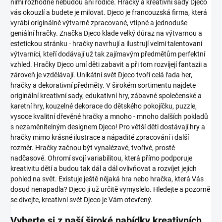
nimi rozhodně nebudou ani rodiče. Hračky a kreativní sady Djeco
vás okouzlí a budete je milovat.
Djeco je francouzská firma, která
vyrábí originálně výtvarně zpracované, vtipné a jednoduše
geniální hračky. Značka Djeco klade velký důraz na výtvarnou a
estetickou stránku - hračky navrhují a ilustrují velmi talentovaní
výtvarníci, kteří dodávají už tak zajímavým předmětům perfektní
vzhled. Hračky Djeco umí děti zabavit a při tom rozvíjejí fantazii a
zároveň je vzdělávají.
Unikátní svět Djeco tvoří celá řada her,
hračky a dekorativní předměty. V širokém sortimentu najdete
originální kreativní sady, edukativní hry, zábavné společenské a
karetní hry, kouzelné dekorace do dětského pokojíčku, puzzle,
vysoce kvalitní dřevěné hračky a mnoho - mnoho dalších pokladů
s nezaměnitelným designem Djeco!
Pro větší děti dostávají hry a
hračky mimo krásné ilustrace a nápadité zpracování i další
rozměr. Hračky začnou být vynalézavé, tvořivé, prostě
nadčasové. Ohromí svojí variabilitou, která přímo podporuje
kreativitu dětí a budou tak dál a dál ovlivňovat a rozvíjet jejich
pohled na svět.
Existuje ještě nějaká hra nebo hračka, která Vás
dosud nenapadla? Djeco ji už určitě vymyslelo. Hledejte a pozorně
se dívejte, kreativní svět Djeco je Vám otevřený.
Vyberte si z naší široké nabídky kreativních,