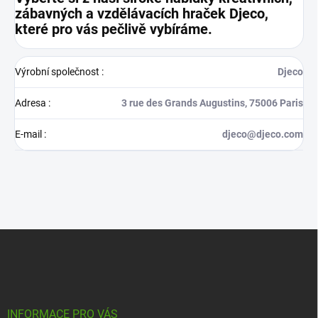
zábavných a vzdělávacích hraček Djeco,
které pro vás pečlivě vybíráme.
Výrobní společnost
:
Djeco
Adresa
:
3 rue des Grands Augustins, 75006 Paris
E-mail
:
djeco@djeco.com
Z
á
p
a
t
í
INFORMACE PRO VÁS