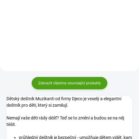
Do košíku
Dětský deštník Djeco Jednorožci
Dětský deštník Djeco Květiny a
schová před deštěm všechny
ptáčci schová před deštěm
holčičky i slečny. Průhledný
všechny holčičky i
barevný deštník rozzáří každý
slečny. Průhledný barevný deštník
deštivý den!
rozzáří každý deštivý den!
Zobrazit všechny související produkty
Dětský deštník Muzikanti od firmy Djeco je veselý a elegantní
deštník pro děti, který si zamilují.
Nemají vaše děti rády déšť? Teď se to změní a budou se na něj
těšit.
průhledný deštník je bezpečný - umožňuje dětem vidět, kam