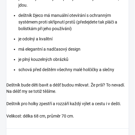
jdou.
deštník Djeco má manuální otevírání s ochranným
systémem proti skřípnutí prstů (předejdete tak pláči a
bolístkám při jeho používání)
je odolný a kvalitní
má elegantní a nadčasový design
je plný kouzelných obrázků
schová před deštěm všechny malé holčičky a slečny
Deštník bude děti bavit a déšť budou milovat. Že prší? To nevadí.
Na déšť my se totiž těšíme.
Deštník pro holky zpestří a rozzáří každý výlet a cestu i v dešti.
Velikost: délka 68 cm, průměr 70 cm.