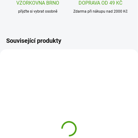
VZORKOVNA BRNO
DOPRAVA OD 49 KČ
přijďte si vybrat osobně
Zdarma při nákupu nad 2000 Kč
Související produkty
DD04804
DD04708
SKLADEM
MOMENTÁLNĚ NEDOSTUPNÉ
(2 KS)
Djeco Dětský deštník
Djeco Dětský deštník
Jednorožci
Květiny a ptáčci
250 Kč
270 Kč
Detail