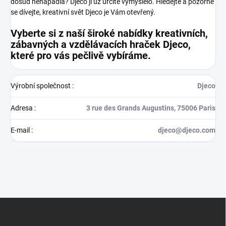
dosud nenapadla? Djeco ji už určitě vymyslelo. Hledejte a pozorně
se dívejte, kreativní svět Djeco je Vám otevřený.
Vyberte si z naší široké nabídky kreativních,
zábavných a vzdělávacích hraček Djeco,
které pro vás pečlivě vybíráme.
Výrobní společnost
:
Djeco
Adresa
:
3 rue des Grands Augustins, 75006 Paris
E-mail
:
djeco@djeco.com
Z
á
p