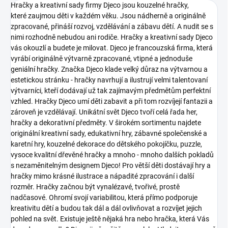
Hračky a kreativní sady firmy Djeco jsou kouzelné hračky,
které zaujmou děti v každém věku. Jsou nádherně a originálně
zpracované, přináší rozvoj, vzdělávání a zábavu dětí. A nudit se s
nimi rozhodně nebudou ani rodiče. Hračky a kreativní sady Djeco
vás okouzlí a budete je milovat.
Djeco je francouzská firma, která
vyrábí originálně výtvarně zpracované, vtipné a jednoduše
geniální hračky. Značka Djeco klade velký důraz na výtvarnou a
estetickou stránku - hračky navrhují a ilustrují velmi talentovaní
výtvarníci, kteří dodávají už tak zajímavým předmětům perfektní
vzhled. Hračky Djeco umí děti zabavit a při tom rozvíjejí fantazii a
zároveň je vzdělávají.
Unikátní svět Djeco tvoří celá řada her,
hračky a dekorativní předměty. V širokém sortimentu najdete
originální kreativní sady, edukativní hry, zábavné společenské a
karetní hry, kouzelné dekorace do dětského pokojíčku, puzzle,
vysoce kvalitní dřevěné hračky a mnoho - mnoho dalších pokladů
s nezaměnitelným designem Djeco!
Pro větší děti dostávají hry a
hračky mimo krásné ilustrace a nápadité zpracování i další
rozměr. Hračky začnou být vynalézavé, tvořivé, prostě
nadčasové. Ohromí svojí variabilitou, která přímo podporuje
kreativitu dětí a budou tak dál a dál ovlivňovat a rozvíjet jejich
pohled na svět.
Existuje ještě nějaká hra nebo hračka, která Vás