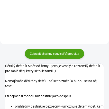
Dětský deštník Djeco V letu
Dětský deštník Djeco Žabí
schová před deštěm všechny
cestování schová před deštěm
holčičky i slečny. Průhledný
všechny kluky i holky. Průhledný
barevný deštník rozzáří každý
barevný deštník rozzáří každý
deštivý den!
deštivý den!
Zobrazit všechny související produkty
Dětský deštník Moře od firmy Djeco je veselý a roztomilý deštník
pro malé děti, který si tolik zamilují.
Nemají vaše děti rády déšť? Teď se to změní a budou se na něj
těšit.
I ti nejmenší mohou mít deštník jako dospělí!
průhledný deštník je bezpečný - umožňuje dětem vidět, kam