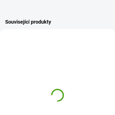
Související produkty
DD04805
DD04808
SKLADEM
SKLADEM
(2 KS)
(1 KS)
Djeco Dětský deštník V
Djeco Dětský deštník
letu
Žabí cestování
270 Kč
270 Kč
Do košíku
Do košíku