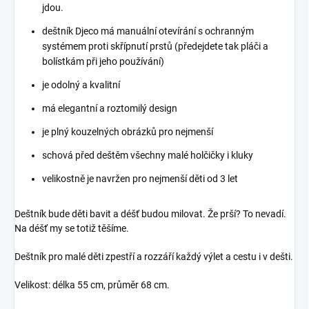
jdou.
deštník Djeco má manuální otevírání s ochranným
systémem proti skřípnutí prstů (předejdete tak pláči a
bolístkám při jeho používání)
je odolný a kvalitní
má elegantní a roztomilý design
je plný kouzelných obrázků pro nejmenší
schová před deštěm všechny malé holčičky i kluky
velikostně je navržen pro nejmenší děti od 3 let
Deštník bude děti bavit a déšť budou milovat. Že prší? To nevadí.
Na déšť my se totiž těšíme.
Deštník pro malé děti zpestří a rozzáří každý výlet a cestu i v dešti.
Velikost: délka 55 cm, průměr 68 cm.