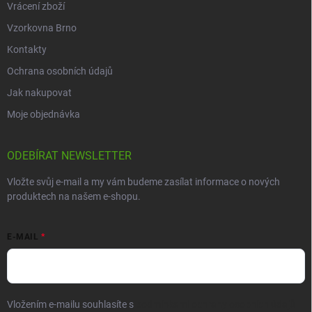
Vrácení zboží
Vzorkovna Brno
Kontakty
Ochrana osobních údajů
Jak nakupovat
Moje objednávka
ODEBÍRAT NEWSLETTER
Vložte svůj e-mail a my vám budeme zasílat informace o nových
produktech na našem e-shopu.
E-MAIL
Vložením e-mailu souhlasíte s
podmínkami ochrany osobních údajů