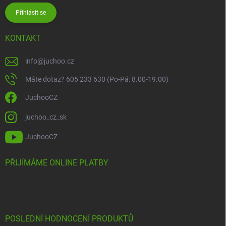
Přihlásit se
KONTAKT
info
@
juchoo.cz
Máte dotaz? 605 233 630 (Po-Pá: 8.00-19.00)
JuchooCZ
juchoo_cz_sk
JuchooCZ
PŘIJÍMÁME ONLINE PLATBY
POSLEDNÍ HODNOCENÍ PRODUKTŮ