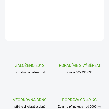
Dětský deštník Djeco Moře schová před deštěm všechny malé děti
od 3 let. Průhledný barevný deštník bude děti bavit a rozzáří
každý deštivý den!
DETAILNÍ INFORMACE
ZEPTAT SE
HLÍDAT
ZALOŽENO 2012
PORADÍME S VÝBĚREM
pomáháme dětem růst
volejte 605 233 630
VZORKOVNA BRNO
DOPRAVA OD 49 KČ
přijďte si vybrat osobně
Zdarma při nákupu nad 2000 Kč