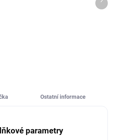
225 Kč
produkt
Do košíku
Dětská nerezová láhev na pití
Slon od Sigikid pomůže udržovat
ev
pitný režim všem mladším dětem.
 jen
Veselé obrázky a kvalitní
zpracování vás nadchnou.
čka
Ostatní informace
lňkové parametry