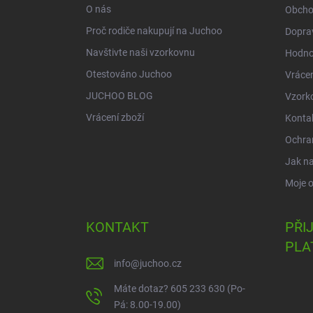
í
O nás
Obcho
Proč rodiče nakupují na Juchoo
Doprav
Navštivte naši vzorkovnu
Hodno
Otestováno Juchoo
Vrácen
JUCHOO BLOG
Vzork
Vrácení zboží
Konta
Ochra
Jak n
Moje 
KONTAKT
PŘI
PLA
info
@
juchoo.cz
Máte dotaz? 605 233 630 (Po-
Pá: 8.00-19.00)