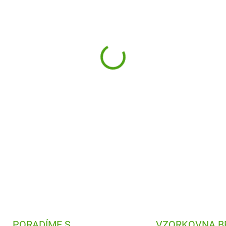
Dětská nerezová láhev na pit
všem mladším dětem. Veselé 
DETAILNÍ INFORMACE
PORADÍME S
VZORKOVNA B