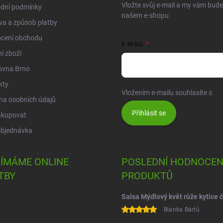
Vložte svůj e-mail a my vám bud
dní podmínky
našem e-shopu.
a a způsob platby
cení obchodu
E-MAIL
í zboží
ovna Brno
kty
Vložením e-mailu souhlasíte s
po
na osobních údajů
Přihlásit se
akupovat
objednávka
JÍMÁME ONLINE
POSLEDNÍ HODNOCEN
TBY
PRODUKTŮ
Blanka Bártů