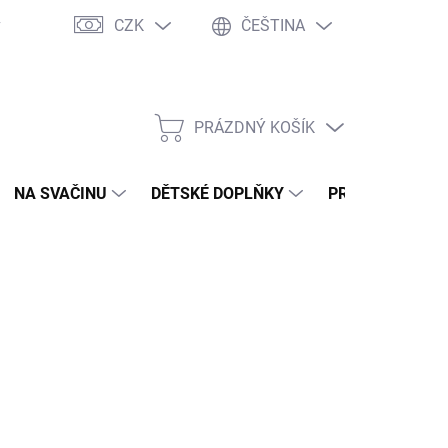
CZK
ČEŠTINA
y
Ochrana osobních údajů
Jak nakupovat
Moje objednávka
PRÁZDNÝ KOŠÍK
NÁKUPNÍ
KOŠÍK
NA SVAČINU
DĚTSKÉ DOPLŇKY
PRO DOSPĚLÉ