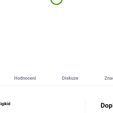
125 Kč
9 Kč
Do košíku
Do košíku
Dětská kvalitní lahev na pití z
ignová a praktická láhev na
kolekce Forest Grizzly pro
 Ion8 je skvělou volbou pro děti
všechny milovníky zvířat. Láh
spělé. Díky 100% těsnící
má dvojí jištění a teče opravdu
strukci, snadnému otevírání
tehdy, když potřebujete.
nou rukou a praktickému pítku
odí do...
Hodnocení
Diskuze
Zna
igikid
Dop