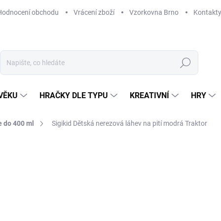
Hodnocení obchodu
Vrácení zboží
Vzorkovna Brno
Kontakt
Hledat
VĚKU
HRAČKY DLE TYPU
KREATIVNÍ
HRY
 do 400 ml
Sigikid Dětská nerezová láhev na pití modrá Traktor
NAČKA:
SIGIKID
265 Kč
Měrná
VYPRODÁNO
cena:
MOŽNOSTI DORUČENÍ