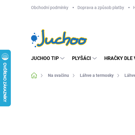
Přejít
Obchodní podmínky
Doprava a způsob platby
na
obsah
JUCHOO TIP
PLYŠÁCI
HRAČKY DLE 
Domů
Na svačinu
Láhve a termosky
Láhve
Neohodnoceno
Podrobnosti hodnocení
Z