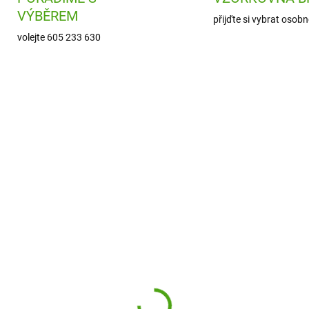
VÝBĚREM
přijďte si vybrat osobn
volejte 605 233 630
ION-RF350PMLLAM
2
SKLADEM
ODESLÁNÍ DO 7
(1 KS)
Sigikid Dětská láhev n
8 Láhev na pití Leak
pití Forest Grizzly
oof Llamas 350 ml