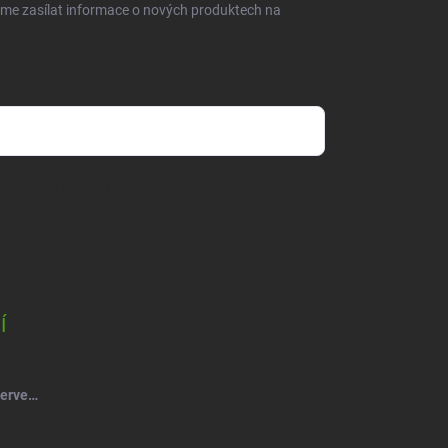
eme zasílat informace o nových produktech na
dmínkami ochrany osobních údajů
Í
Salsa Mýdlový květ růže kytice červená-vínová