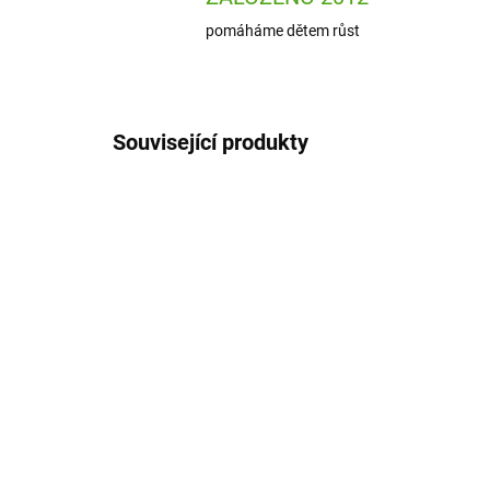
pomáháme dětem růst
Související produkty
ION-RF350PTSPACE
SKLADEM
(1 KS)
ion8 Láhev na pití Leak
ion
Proof Space 350 ml
Pr