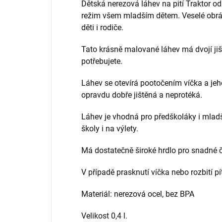
Dětská nerezová láhev na pití Traktor o
režim všem mladším dětem. Veselé obrá
děti i rodiče.
Tato krásně malované láhev má dvojí jišt
potřebujete.
Láhev se otevírá pootočením víčka a je
opravdu dobře jištěná a neprotéká.
Láhev je vhodná pro předškoláky i mladš
školy i na výlety.
Má dostatečně široké hrdlo pro snadné č
V případě prasknutí víčka nebo rozbití p
Materiál: nerezová ocel, bez BPA
Velikost 0,4 l.