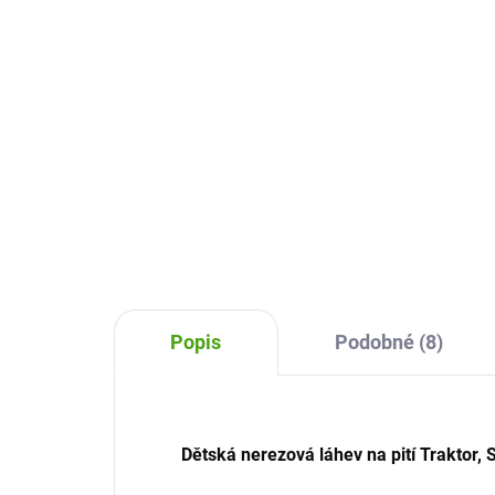
309 Kč
30
Do košíku
Designová a praktická láhev na
Des
pití Ion8 je skvělou volbou pro děti
pití
i dospělé. Díky 100% těsnící
i do
konstrukci, snadnému otevírání
kon
jednou rukou a praktickému pítku
jed
se hodí do...
se h
Popis
Podobné (8)
Dětská nerezová láhev na pití Traktor, S