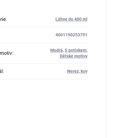
rie
:
Láhve do 400 ml
4001190253791
Modrá
,
S potiskem
,
motiv
:
Dětské motivy
ál
:
Nerez, kov