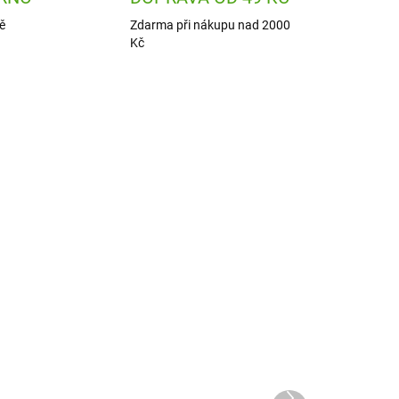
ě
Zdarma při nákupu nad 2000
Kč
4768
25374
 DNÍ
ODESLÁNÍ DO 7 DNÍ
a
Sigikid Dětská nerezová
láhev na pití Slon
Další