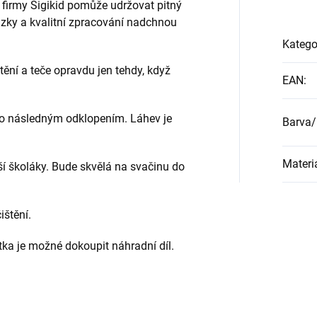
d firmy Sigikid pomůže udržovat pitný
zky a kvalitní zpracování nadchnou
Katego
ění a teče opravdu jen tehdy, když
EAN
:
ho následným odklopením. Láhev je
Barva/
Materi
í školáky. Bude skvělá na svačinu do
ištění.
ítka je možné dokoupit náhradní díl.