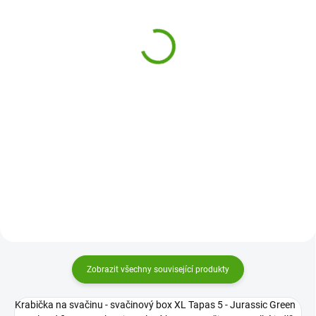
Lässig Svačinový set -
Lunch set Tiny Drivers
krabička a láhev About
fire engine
Friends Racoon - Mýval
539 Kč
539 Kč
Do košíku
Do košíku
Svačinový set Lässig Lunch set
Svačinový set About Friends
Tiny Drivers fire engine je
Racoon Mýval Lässig je krabička
krabička na svačinu s přepážkou
na svačinu s přepážkou a láhev
a láhev na pití, které děti využijí
na pití, které děti využijí na jídlo
na jídlo do školy i na výlet. Baleno
do školy i na výlet. Baleno v
v dárkovém...
dárkovém balení.
Zobrazit všechny související produkty
Krabička na svačinu - svačinový box XL Tapas 5 - Jurassic Green