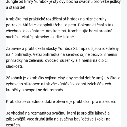
Jungle od firmy Yumbox je stylový box na svačinu pro velké jedlíky
a starší děti.
Krabička má praktické rozdělení přihrádek na různé druhy
potravin. Můžete je doplnit třeba i dipem. Dokonale těsní a tak
všechno jídlo zůstane tam, kde má. Kombinujte bezstarostně
suché a tekuté potraviny, sladké i slané.
Zábavné a praktické krabičky Yumbox XL Tapas 5 jsou rozděleny
na 4 přihrádky. Větší přihrádka na sendvič či jiné pečivo, 3 menší
přihrádky na zeleninu, ovoce či sušenky a 1 menší na dip či
sladkosti.
Zásobník je z krabičky vyjímatelný, aby se dal dobře umýt. Víčko je
vybaveno silikonem a tak vše zůstává v jednotlivých částech
krabičky a nespojí se dohromady.
Krabička se snadno a dobře otevírá, je praktická i pro malé děti.
Je vhodná na rozmanitou svačinu, která je pro děti lákavá a
zábavnější. Více druhů jídla na svačinu baví děti ve škole i na
cestách.