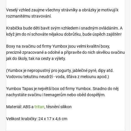
Veselý vzhled zaujme všechny strávníky a obrázky je motivují k
rozmanitému stravování.
Krabička bude děti bavit svým vzhledem i snadným ovládáním. A
když jim do ní schováte nějakou dobrůtku, bude úspěch zajištěn!
Boxy na svačinu od firmy Yumbox jsou velmi kvalitní boxy,
precizně zpracované a odolné a připravíte do nich skvělou svačinu
jak do školy, tak na cesty a výlety.
(Yumbox je nepropustný pro jogurty, jablečné pyré, dipy atd.
Vodovou tekutinu neudrží - voda, šťáva z melounu apod.)
Yumbox Tapas je největší box od firmy Yumbox. Snadno do něj
nachystáte svačinu i teenagerům nebo oběd dospělým.
Materiál: ABS a
tritan
, těsnění silikon
Velikost krabičky: 24 x 17 x 4,6 cm