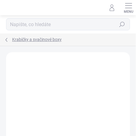
Přejít
na
obsah
Hledat
Krabičky a svačinové boxy
Podrobnosti hodnocení
Neohodnoceno
ZNAČKA:
YUMBOX