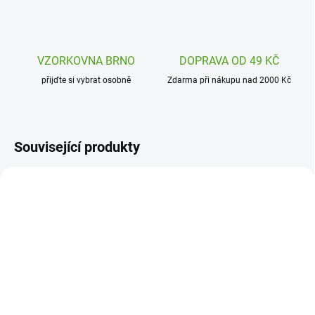
VZORKOVNA BRNO
DOPRAVA OD 49 KČ
přijďte si vybrat osobně
Zdarma při nákupu nad 2000 Kč
Související produkty
7331-002
7331-010
SKLADEM
ODESLÁNÍ DO 7 DNÍ
(1 KS)
Lässig Svačinový set