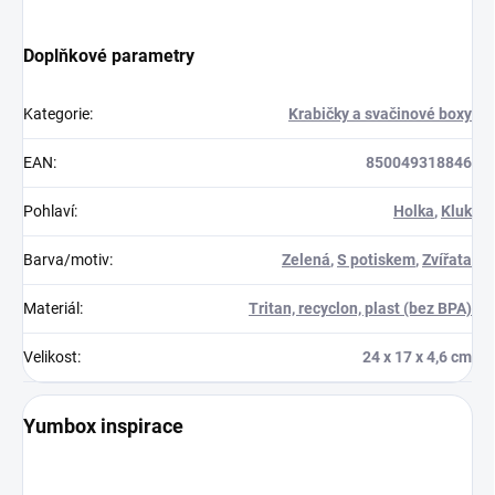
Doplňkové parametry
Kategorie
:
Krabičky a svačinové boxy
EAN
:
850049318846
Pohlaví
:
Holka
,
Kluk
Barva/motiv
:
Zelená
,
S potiskem
,
Zvířata
Materiál
:
Tritan, recyclon, plast (bez BPA)
Velikost
:
24 x 17 x 4,6 cm
Yumbox inspirace