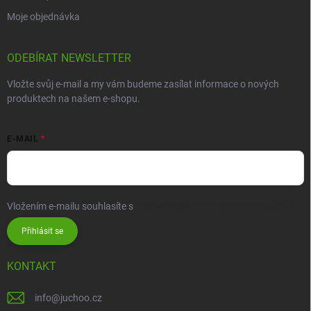
Moje objednávka
ODEBÍRAT NEWSLETTER
Vložte svůj e-mail a my vám budeme zasílat informace o nových
produktech na našem e-shopu.
E-MAIL
Vložením e-mailu souhlasíte s
podmínkami ochrany osobních údajů
Přihlásit se
KONTAKT
info
@
juchoo.cz