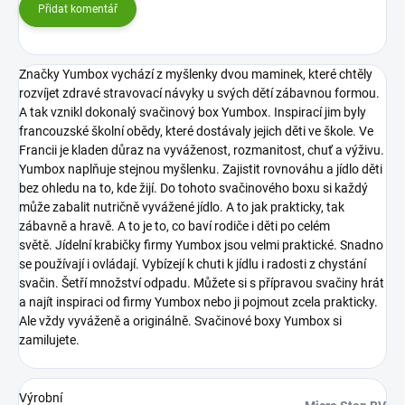
Přidat komentář
Značky Yumbox vychází z myšlenky dvou maminek, které chtěly
rozvíjet zdravé stravovací návyky u svých dětí zábavnou formou.
A tak vznikl dokonalý svačinový box Yumbox. Inspirací jim byly
francouzské školní obědy, které dostávaly jejich děti ve škole. Ve
Francii je kladen důraz na vyváženost, rozmanitost, chuť a výživu.
Yumbox naplňuje stejnou myšlenku. Zajistit rovnováhu a jídlo děti
bez ohledu na to, kde žijí. Do tohoto svačinového boxu si každý
může zabalit nutričně vyvážené jídlo. A to jak prakticky, tak
zábavně a hravě. A to je to, co baví rodiče i děti po celém
světě.
Jídelní krabičky firmy Yumbox jsou velmi praktické. Snadno
se používají i ovládají. Vybízejí k chuti k jídlu i radosti z chystání
svačin. Šetří množství odpadu. Můžete si s přípravou svačiny hrát
a najít inspiraci od firmy Yumbox nebo ji pojmout zcela prakticky.
Ale vždy vyváženě a originálně.
Svačinové boxy Yumbox si
zamilujete.
Výrobní