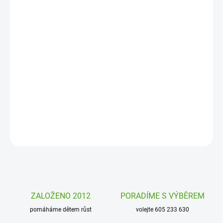
DORUČENÍ
−
+
Přidat do košíku
Jak nachystat svačinu, která dětem chutná? Objevte svačinový
box Yumbox Tapas. Velký jídelní box, který dokonale těsní, jídlo se
v něm nepomíchá a vy tak můžete kombinovat, co vás napadne.
Svačina je hravá a zábavná a úspěch je zaručen.
DETAILNÍ INFORMACE
ZEPTAT SE
HLÍDAT
ZALOŽENO 2012
PORADÍME S VÝBĚREM
pomáháme dětem růst
volejte 605 233 630