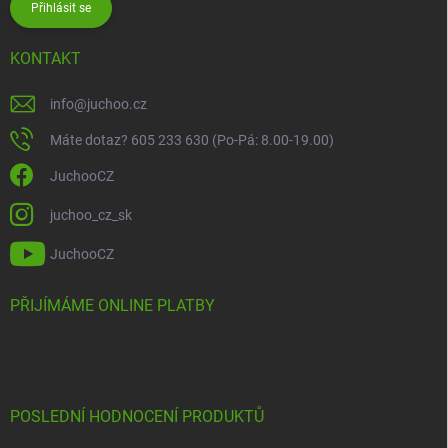
Přihlásit se
KONTAKT
info
@
juchoo.cz
Máte dotaz? 605 233 630 (Po-Pá: 8.00-19.00)
JuchooCZ
juchoo_cz_sk
JuchooCZ
PŘIJÍMÁME ONLINE PLATBY
POSLEDNÍ HODNOCENÍ PRODUKTŮ