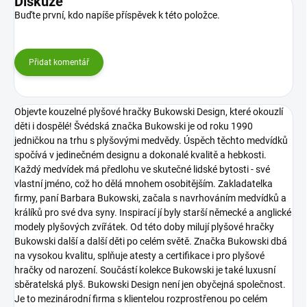
Diskuze
Buďte první, kdo napíše příspěvek k této položce.
Přidat komentář
Objevte kouzelné plyšové hračky Bukowski Design, které okouzlí
děti i dospělé! Švédská značka Bukowski je od roku 1990
jedničkou na trhu s plyšovými medvědy. Úspěch těchto medvídků
spočívá v jedinečném designu a dokonalé kvalitě a hebkosti.
Každý medvídek má předlohu ve skutečné lidské bytosti - své
vlastní jméno, což ho dělá mnohem osobitějším. Zakladatelka
firmy, paní Barbara Bukowski, začala s navrhováním medvídků a
králíků pro své dva syny. Inspirací jí byly starší německé a anglické
modely plyšových zvířátek. Od této doby milují plyšové hračky
Bukowski další a další děti po celém světě. Značka Bukowski dbá
na vysokou kvalitu, splňuje atesty a certifikace i pro plyšové
hračky od narození. Součástí kolekce Bukowski je také luxusní
sběratelská plyš.
Bukowski Design není jen obyčejná společnost.
Je to mezinárodní firma s klientelou rozprostřenou po celém