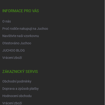
a
t
í
INFORMACE PRO VÁS
O nás
Proč rodiče nakupují na Juchoo
Navštivte naši vzorkovnu
Otestováno Juchoo
JUCHOO BLOG
Vrácení zboží
ZÁKAZNICKÝ SERVIS
Obchodní podmínky
Doprava a způsob platby
Hodnocení obchodu
Vrácení zboží