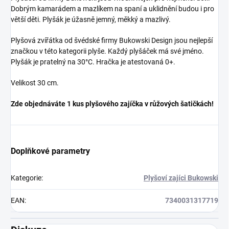
Dobrým kamarádem a mazlíkem na spaní a uklidnění budou i pro
větší děti. Plyšák je úžasně jemný, měkký a mazlivý.
Plyšová zvířátka od švédské firmy Bukowski Design jsou nejlepší
značkou v této kategorii plyše. Každý plyšáček má své jméno.
Plyšák je pratelný na 30°C. Hračka je atestovaná 0+.
Velikost 30 cm.
Zde objednáváte 1 kus plyšového zajíčka v růžových šatičkách!
Doplňkové parametry
Kategorie
:
Plyšoví zajíci Bukowski
EAN
:
7340031317719