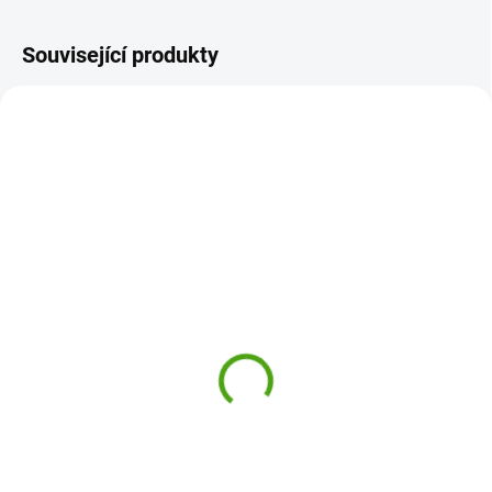
Související produkty
NOVINKA
NOVINKA
24519_1
24571
ODESLÁNÍ DO 7 DNÍ
ODESLÁNÍ DO 7 DNÍ
Bukowski Plyšový zajíc
Bukowski Plyšový zajíc
Baby Bunny - světle
Jumpy Bunny světle
oranžová
zelený
479 Kč
639 Kč
Do košíku
Do košíku
Plyšový zajíc Baby Bunny od
Plyšový zajíc Jumpy Bunny