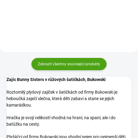
Bukowski je heboučký zajíček,
Bukowski je roztomilý zajíček s
který se stane kamarádem vašich
dlouhými oušky, který je dokonale
dětí. Je tak roztomilý, že si ho
heboučký, něžně zpracovaný a
oblíbí na běžné hraní, klidné noci
zamilují si ho děti i dospělí.
a usínání i do...
Zobrazit všechny související produkty
Zajíc Bunny Sisters v růžových šatičkách, Bukowski
Roztomilý plyšový zajíček v šatičkách od firmy Bukowski je
heboučká zaječí slečna, která děti zabaví a stane se jejich
kamarádkou.
Hračka je svojí velikostí vhodná na hraní, na spaní, ale i do
batůžku na cesty.
Plyšáčci od firmy Bukowski jsou vhodní nejen pro nejmenší děti.