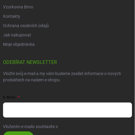
Vzorkovna Brno
Kontakty
Ochrana osobních údajů
Jak nakupovat
Moje objednávka
ODEBÍRAT NEWSLETTER
Vložte svůj e-mail a my vám budeme zasílat informace o nových
produktech na našem e-shopu.
E-MAIL
Vložením e-mailu souhlasíte s
podmínkami ochrany osobních údajů