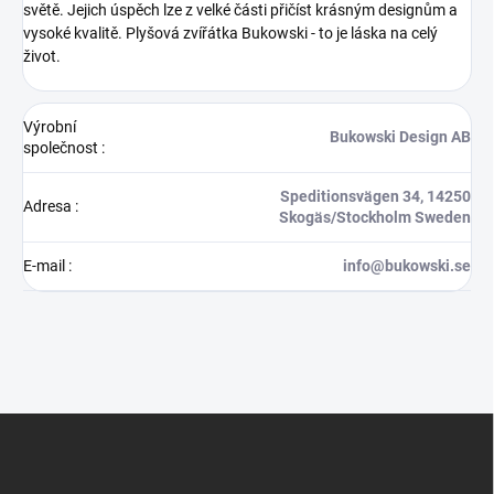
světě. Jejich úspěch lze z velké části přičíst krásným designům a
vysoké kvalitě.
Plyšová zvířátka Bukowski - to je láska na celý
život.
Výrobní
Bukowski Design AB
společnost
:
Speditionsvägen 34, 14250
Adresa
:
Skogäs/Stockholm Sweden
E-mail
:
info@bukowski.se
Z
á
p