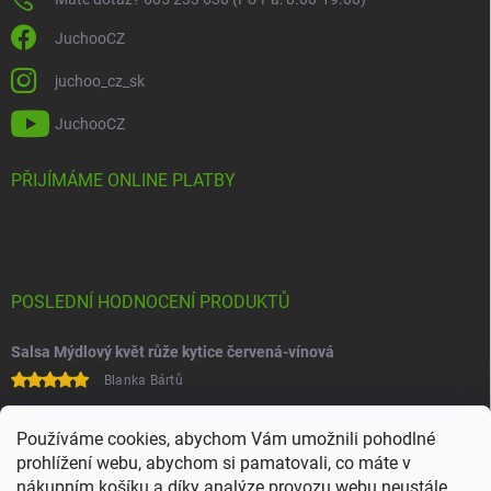
JuchooCZ
juchoo_cz_sk
JuchooCZ
PŘIJÍMÁME ONLINE PLATBY
POSLEDNÍ HODNOCENÍ PRODUKTŮ
Salsa Mýdlový květ růže kytice červená-vínová
Blanka Bártů
Paní na telefonu velice ochotná
Používáme cookies, abychom Vám umožnili pohodlné
prohlížení webu, abychom si pamatovali, co máte v
nákupním košíku a díky analýze provozu webu neustále