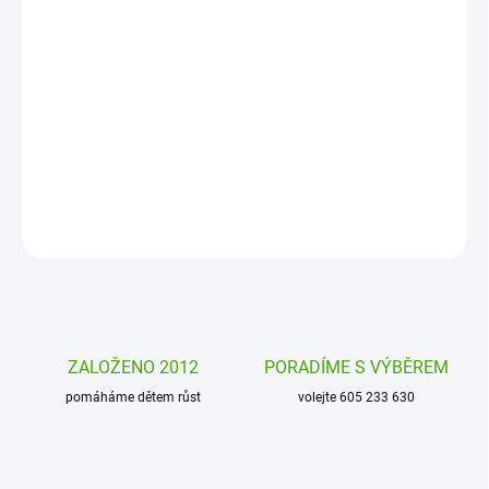
11. 8. 2026
MOŽNOSTI
DORUČENÍ
Zábavná houkačka se světlem na kolo Mini Hornit je skvělá věc
pro malé i větší cyklisty. Nastavte si zvuk, který se vám líbí,
rozsviťte světlo a jedem!
DETAILNÍ INFORMACE
ZEPTAT SE
HLÍDAT
ZALOŽENO 2012
PORADÍME S VÝBĚREM
pomáháme dětem růst
volejte 605 233 630