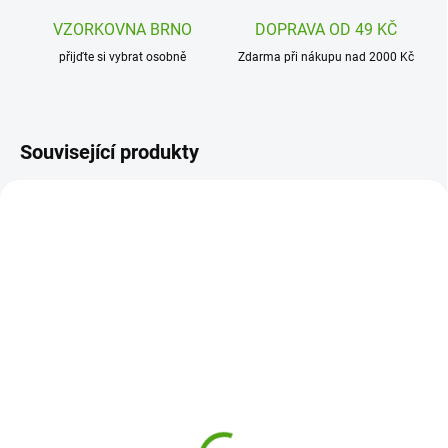
VZORKOVNA BRNO
DOPRAVA OD 49 KČ
přijďte si vybrat osobně
Zdarma při nákupu nad 2000 Kč
Související produkty
6266BLR
5353BLBL
SKLADEM
(2 KS)
SKLADEM
(2 KS)
Mini Hornit Zábavná
Mini Hornit Zábavná
houkačka - klakson a
houkačka - klakson se
světlo na kolo NANO -