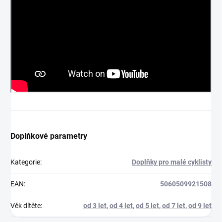
Doplňkové parametry
Kategorie
:
Doplňky pro malé cyklisty
EAN
:
5060509921508
Věk dítěte
:
od 3 let
,
od 4 let
,
od 5 let
,
od 7 let
,
od 9 let