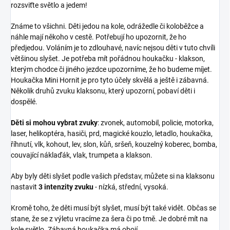
rozsviťte světlo a jedem!
Známe to všichni. Děti jedou na kole, odrážedle či koloběžce a
náhle mají někoho v cestě. Potřebují ho upozornit, že ho
předjedou. Voláním je to zdlouhavé, navíc nejsou děti v tuto chvíli
většinou slyšet. Je potřeba mít pořádnou houkačku - klakson,
kterým chodce či jiného jezdce upozorníme, že ho budeme míjet.
Houkačka Mini Hornit je pro tyto účely skvělá a ještě i zábavná.
Několik druhů zvuku klaksonu, který upozorní, pobaví děti i
dospělé.
Děti si mohou vybrat zvuky
: zvonek, automobil, policie, motorka,
laser, helikoptéra, hasiči, prd, magické kouzlo, letadlo, houkačka,
říhnutí, vlk, kohout, lev, slon, kůň, sršeň, kouzelný koberec, bomba,
couvající náklaďák, vlak, trumpeta a klakson.
Aby byly děti slyšet podle vašich představ, můžete si na klaksonu
nastavit
3 intenzity zvuku
- nízká, střední, vysoká.
Kromě toho, že děti musí být slyšet, musí být také vidět. Občas se
stane, že se z výletu vracíme za šera či po tmě. Je dobré mít na
kole světlo. Zábavná houkačka má obojí.