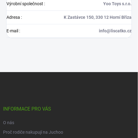
Výrobní společnost
:
Yoo Toys s.r.o.
Adresa
:
K Zastávce 150, 330 12 Horní Bříza
E-mail
:
info@liscatko.cz
Z
á
p
a
t
í
INFORMACE PRO VÁS
O nás
Proč rodiče nakupují na Juchoo