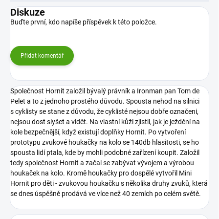
Diskuze
Buďte první, kdo napíše příspěvek k této položce.
Přidat komentář
Společnost Hornit založil bývalý právník a Ironman pan Tom de
Pelet a to z jednoho prostého důvodu. Spousta nehod na silnici
s cyklisty se stane z důvodu, že cyklisté nejsou dobře označeni,
nejsou dost slyšet a vidět. Na vlastní kůži zjistil, jak je ježdění na
kole bezpečnější, když existují doplňky Hornit.
Po vytvoření
prototypu zvukové houkačky na kolo se 140db hlasitosti, se ho
spousta lidí ptala, kde by mohli podobné zařízení koupit. Založil
tedy společnost Hornit a začal se zabývat vývojem a výrobou
houkaček na kolo. Kromě houkačky pro dospělé vytvořil Mini
Hornit pro děti - zvukovou houkačku s několika druhy zvuků, která
se dnes úspěšně prodává ve více než 40 zemích po celém světě.