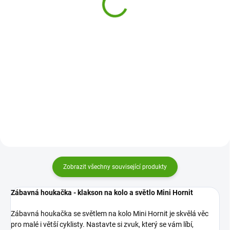
světlem na kolo - černá
černá
299 Kč
499 Kč
Do košíku
Do košíku
Zábavná houkačka se světlem na
Zábavná houkačka se světlem na
kolo Mini Hornit je skvělá věc pro
kolo Mini Hornit je skvělá věc pro
malé i větší cyklisty. Nastavte si
malé i větší cyklisty. Nastavte si
zvuk, který se vám líbí, rozsviťte
zvuk, který se vám líbí, rozsviťte
světlo a jedem!
světlo a jedem!
Zobrazit všechny související produkty
Zábavná houkačka - klakson na kolo a světlo Mini Hornit
Zábavná houkačka se světlem na kolo Mini Hornit je skvělá věc
pro malé i větší cyklisty. Nastavte si zvuk, který se vám líbí,