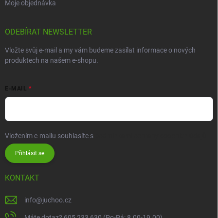
Moje objednávka
ODEBÍRAT NEWSLETTER
Vložte svůj e-mail a my vám budeme zasílat informace o nových
produktech na našem e-shopu.
E-MAIL
Vložením e-mailu souhlasíte s
podmínkami ochrany osobních údajů
Přihlásit se
KONTAKT
info
@
juchoo.cz
Máte dotaz? 605 233 630 (Po-Pá: 8.00-19.00)