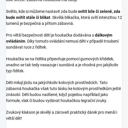
Světlo, kde si můžeme nastavit zda bude
svítit bíle či zeleně, zda
bude svítit stále či blikat
. Skvělá blikačka, která svítí intenzitou 12
lumenů je bezpečná a přitom zábavná.
Pro větší bezpečnost dětí je houkačka dodávána s
dálkovým
ovládáním
. Díky tomuto ovládání nemusí děti v případě troubení
sundávat ruce z řidítek.
Houkačka se na řidítka připevňuje pomocí gumových křidélek,
snadno se tak tedy nasazuje i sundává a je vhodná pro jakýkoliv
typ řídítek.
Děti milují jízdu na jakýchkoliv kolových prostředcích. Tato
zábavná houkačka však tuto lásku ke kolovým prostředkům ještě
znásobí. Děti budou nadšené, když pojedou například jako
formule, vlak či budou vydávat houkačkou legrační zvuky.
Zvukový klakson je skvělý a zároveň praktický dárek pro menší i
větší dět!