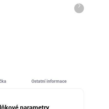
zvířátka
Další
produkt
135 Kč
Do košíku
my
Kolekce Moje první samolepky
i
Djeco přináší obrázky Polární
zvířátka, které se snadno nalepují,
a
jsou dostatečně velké a krásně
malované.
čka
Ostatní informace
lňkové parametry