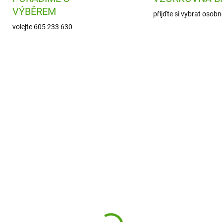
VÝBĚREM
přijďte si vybrat osobn
volejte 605 233 630
PMA810935
DJ0
SKLADEM
SKL
(3 KS)
(
rafts Třpytivé
Djeco Samolepky
molepky Sněhové
Exotický ráj