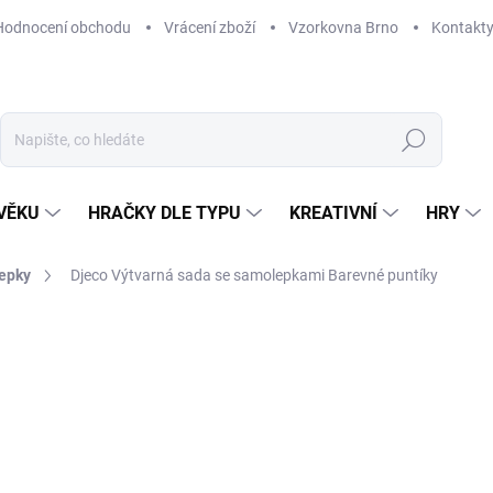
Hodnocení obchodu
Vrácení zboží
Vzorkovna Brno
Kontakt
Hledat
VĚKU
HRAČKY DLE TYPU
KREATIVNÍ
HRY
epky
Djeco Výtvarná sada se samolepkami Barevné puntíky
NAČKA:
DJECO
149 Kč
Měrná
MOMENTÁLNĚ NEDOSTUP
cena:
MOŽNOSTI DORUČENÍ