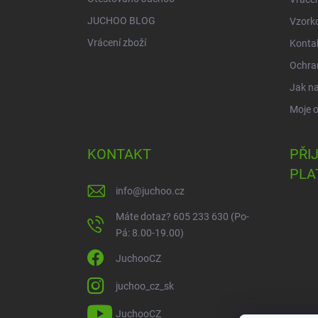
JUCHOO BLOG
Vzork
Vrácení zboží
Konta
Ochra
Jak n
Moje 
KONTAKT
PŘI
PLA
info
@
juchoo.cz
Máte dotaz? 605 233 630 (Po-
Pá: 8.00-19.00)
JuchooCZ
juchoo_cz_sk
JuchooCZ