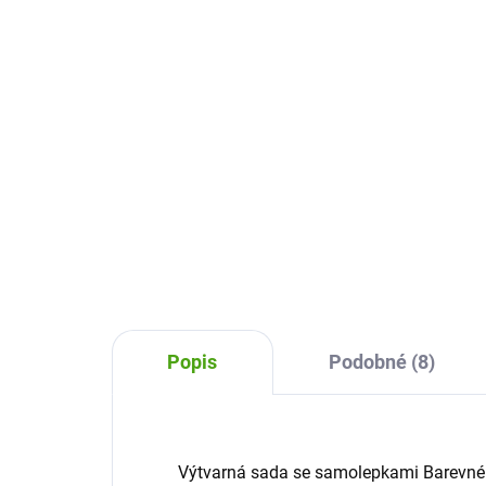
vl
120 Kč
35
Do košíku
Samolepky Crazy Motors Djeco je
sada 160 originálních samolepek
Třp
pro děti, které děti přenesou do
vlo
světa fantazie, vytváření příběhů
ozd
a obrázků plných originálních
i ad
závodních aut a...
zimn
Popis
Podobné (8)
Výtvarná sada se samolepkami Barevné p