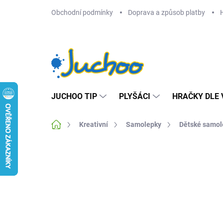
Přejít
Obchodní podmínky
Doprava a způsob platby
na
obsah
JUCHOO TIP
PLYŠÁCI
HRAČKY DLE 
Domů
Kreativní
Samolepky
Dětské samol
Neohodnoceno
Podrobnosti hodnocení
Z