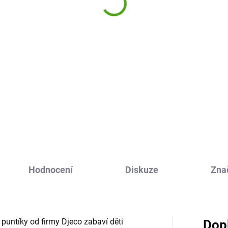
očky modrobílé
90 Kč
 Kč
Do košíku
Do košíku
Samolepky Exotický ráj od fir
Djeco je sada 160 originálních
ytivé samolepky Sněhové
samolepek pro děti, se kterým
čky Docrafts budou krásnou
vytvoří spoustu barevných
obou na přáníčkách, dopisech
příběhů plných zvířat, rostlin 
ventních kalendářích a vytvoří
exotiky. Mohou je lepit...
í stylovou dekoraci.
Hodnocení
Diskuze
Zna
untíky od firmy Djeco zabaví děti
Dop