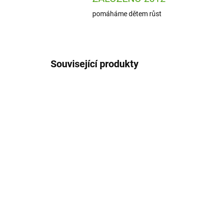
pomáháme dětem růst
Související produkty
DJ09287
SKLADEM
(2 KS)
Djeco Samolepky Crazy
Doc
Motors
sa