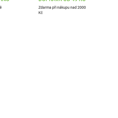
ě
Zdarma při nákupu nad 2000
Kč
9271
DJ00054
ADEM
SKLADEM
1 KS)
(3 KS)
Djeco Moje první
samolepky - Polární