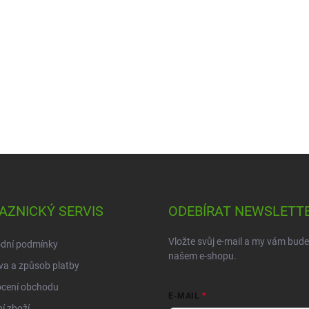
AZNICKÝ SERVIS
ODEBÍRAT NEWSLETT
Vložte svůj e-mail a my vám bud
dní podmínky
našem e-shopu.
a a způsob platby
cení obchodu
E-MAIL
í zboží