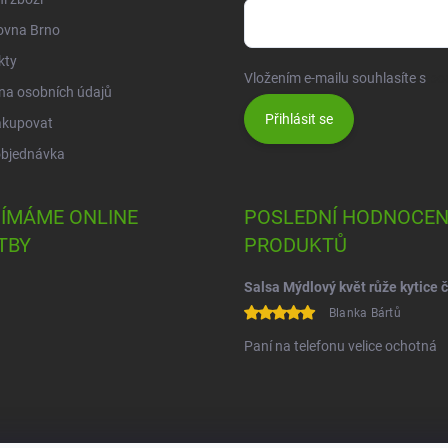
ovna Brno
kty
Vložením e-mailu souhlasíte s
po
na osobních údajů
Přihlásit se
akupovat
objednávka
JÍMÁME ONLINE
POSLEDNÍ HODNOCEN
TBY
PRODUKTŮ
Blanka Bártů
Paní na telefonu velice ochotná