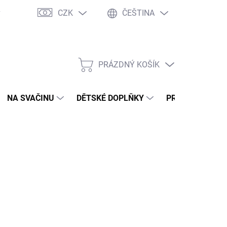
CZK
ČEŠTINA
y
Ochrana osobních údajů
Jak nakupovat
Moje objednávka
PRÁZDNÝ KOŠÍK
NÁKUPNÍ
KOŠÍK
NA SVAČINU
DĚTSKÉ DOPLŇKY
PRO DOSPĚLÉ
NÉ