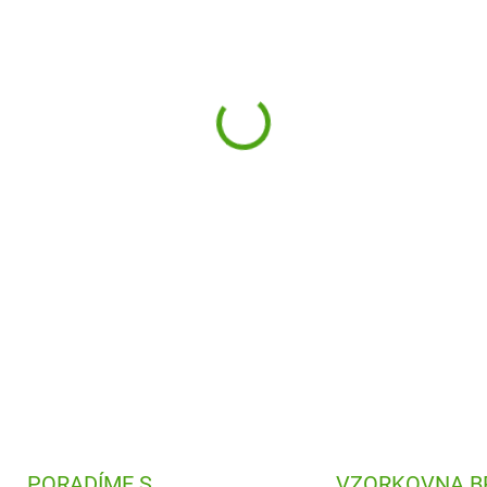
Výtvarná sada se samolepkam
cestách, podpoří jejich jemno
samolepek je kreativní zábava
DETAILNÍ INFORMACE
PORADÍME S
VZORKOVNA B