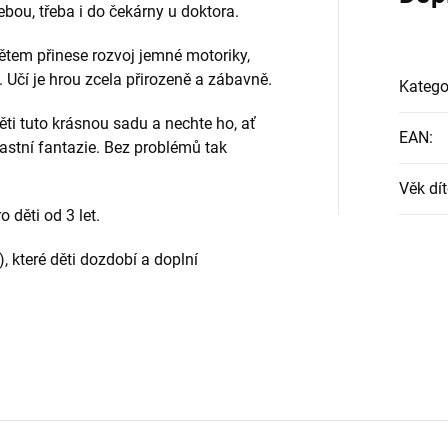
ebou, třeba i do čekárny u doktora.
tem přinese rozvoj jemné motoriky,
y. Učí je hrou zcela přirozeně a zábavně.
Katego
ěti tuto krásnou sadu a nechte ho, ať
EAN
:
astní fantazie. Bez problémů tak
Věk dít
 děti od 3 let.
 které děti dozdobí a doplní