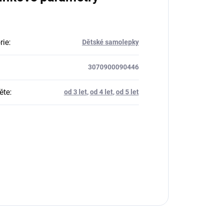
rie
:
Dětské samolepky
3070900090446
ěte
:
od 3 let
,
od 4 let
,
od 5 let