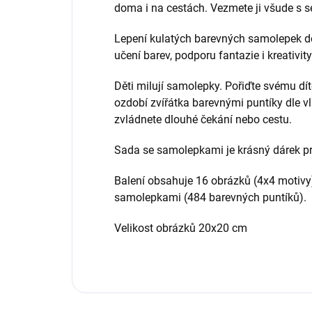
doma i na cestách. Vezmete ji všude s s
Lepení kulatých barevných samolepek dě
učení barev, podporu fantazie i kreativit
Děti milují samolepky. Pořiďte svému dít
ozdobí zvířátka barevnými puntíky dle vl
zvládnete dlouhé čekání nebo cestu.
Sada se samolepkami je krásný dárek pro
Balení obsahuje 16 obrázků (4x4 motivy),
samolepkami (484 barevných puntíků).
Velikost obrázků 20x20 cm