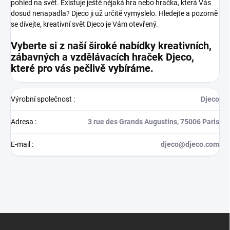
pohled na svět.
Existuje ještě nějaká hra nebo hračka, která Vás
dosud nenapadla? Djeco ji už určitě vymyslelo. Hledejte a pozorně
se dívejte, kreativní svět Djeco je Vám otevřený.
Vyberte si z naší široké nabídky kreativních,
zábavných a vzdělávacích hraček Djeco,
které pro vás pečlivě vybíráme.
Výrobní společnost
:
Djeco
Adresa
:
3 rue des Grands Augustins, 75006 Paris
E-mail
:
djeco@djeco.com
Z
á