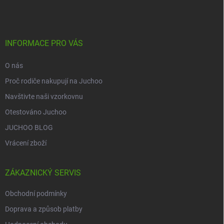
p
a
t
í
INFORMACE PRO VÁS
O nás
Proč rodiče nakupují na Juchoo
Navštivte naši vzorkovnu
Otestováno Juchoo
JUCHOO BLOG
Vrácení zboží
ZÁKAZNICKÝ SERVIS
Obchodní podmínky
Doprava a způsob platby