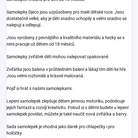
Samolepky Djeco jsou uzpůsobeny pro malé dětské ruce. Jsou
dostatečně velké, aby je děti snadno uchopily a velmi snadno se
nalepují a odlepují.
Jsou vyrobeny z pevnějšího a kvalitního materiálu a hezky se s
nimi pracuje už dětem od 18 měsíců.
Samolepky zvířátek děti mohou nalepovat opakovaně.
Zvířátka jsou balena v průhledném balení a lákají tím děti ke hře.
Jsou velmi roztomilá a krásně malovaná.
Pojď si hrát s našimi samolepkami.
Lepení samolepek zlepšuje dětem jemnou motoriku, podněcuje
jejich fantazii a rozvíjí kreativitu. Pokud si s dětmi budete u lepení
samolepek povídat, můžete je také naučit nová zvířátka a barvy.
Sada samolepek je vhodná jako dárek pro chlapečky i pro
holčičky.