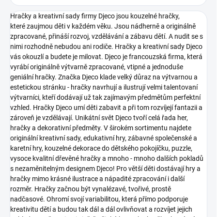
Hračky a kreativní sady firmy Djeco jsou kouzelné hračky,
které zaujmou děti v každém věku. Jsou nádherně a originálně
zpracované, přináší rozvoj, vzdělávání a zábavu dětí. A nudit se s
nimi rozhodně nebudou ani rodiče. Hračky a kreativní sady Djeco
vás okouzlí a budete je milovat.
Djeco je francouzská firma, která
vyrábí originálně výtvarně zpracované, vtipné a jednoduše
geniální hračky. Značka Djeco klade velký důraz na výtvarnou a
estetickou stránku - hračky navrhují a ilustrují velmi talentovaní
výtvarníci, kteří dodávají už tak zajímavým předmětům perfektní
vzhled. Hračky Djeco umí děti zabavit a při tom rozvíjejí fantazii a
zároveň je vzdělávají.
Unikátní svět Djeco tvoří celá řada her,
hračky a dekorativní předměty. V širokém sortimentu najdete
originální kreativní sady, edukativní hry, zábavné společenské a
karetní hry, kouzelné dekorace do dětského pokojíčku, puzzle,
vysoce kvalitní dřevěné hračky a mnoho - mnoho dalších pokladů
s nezaměnitelným designem Djeco!
Pro větší děti dostávají hry a
hračky mimo krásné ilustrace a nápadité zpracování i další
rozměr. Hračky začnou být vynalézavé, tvořivé, prostě
nadčasové. Ohromí svojí variabilitou, která přímo podporuje
kreativitu dětí a budou tak dál a dál ovlivňovat a rozvíjet jejich