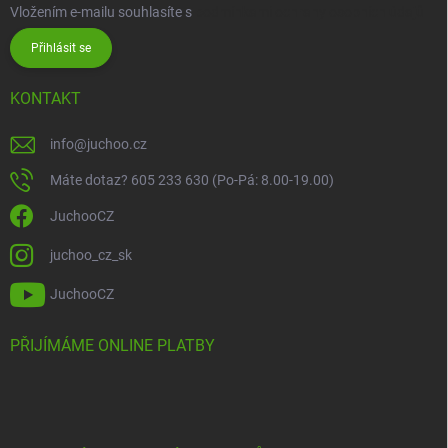
Vložením e-mailu souhlasíte s
podmínkami ochrany osobních údajů
Přihlásit se
KONTAKT
info
@
juchoo.cz
Máte dotaz? 605 233 630 (Po-Pá: 8.00-19.00)
JuchooCZ
juchoo_cz_sk
JuchooCZ
PŘIJÍMÁME ONLINE PLATBY