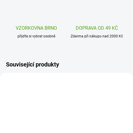
VZORKOVNA BRNO
DOPRAVA OD 49 KČ
přijďte si vybrat osobně
Zdarma při nákupu nad 2000 Kč
Související produkty
MD4002
DJ09260
SKLADEM
SKLADEM
(1 KS)
(1 KS)