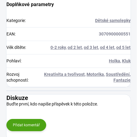
Doplňkové parametry
Kategorie
:
Dětské samolepky
EAN
:
3070900000551
Věk dítěte
:
0-2 roky
,
od 2 let
,
od 3 let
,
od 4 let
,
od 5 let
Pohlaví
:
Holka
,
Kluk
Rozvoj
Kreativita a tvořivost
,
Motorika
,
Soustředění
,
schopností
:
Fantazie
Diskuze
Buďte první, kdo napíše příspěvek k této položce.
Přidat komentář