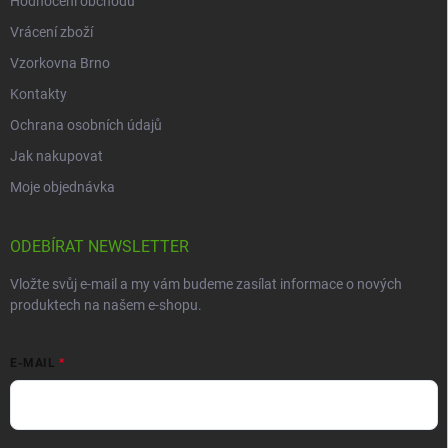
Hodnocení obchodu
Vrácení zboží
Vzorkovna Brno
Kontakty
Ochrana osobních údajů
Jak nakupovat
Moje objednávka
ODEBÍRAT NEWSLETTER
Vložte svůj e-mail a my vám budeme zasílat informace o nových
produktech na našem e-shopu.
E-MAIL