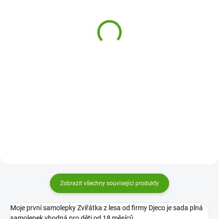
MiDeer Barevné
Djeco Samolepky Duhový
samolepky - Šití
ráj, třpytivé
39 Kč
110 Kč
Do košíku
Do košíku
Sada barevných samolepek
Velké samolepky pro děti Duhový
MiDeer Šití potěší každé dítě.
ráj jsou třpytivé samolepky od
Nalepujte na papír, nábytek,
Djeco pro vymýšlení dětských
obklady a jiné materiály. S těmito
příběhů, lepení poznámek a hraní
samolepkami je to možné.
si jen tak. Je jich dost a jsou
originální.
Zobrazit všechny související produkty
Moje první samolepky Zvířátka z lesa od firmy Djeco je sada plná
samolepek vhodná pro děti od 18 měsíců.