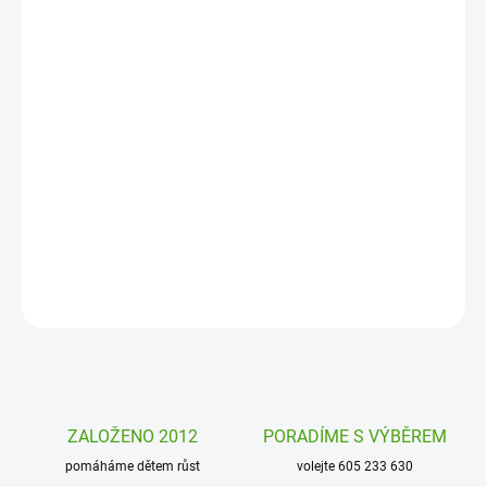
MOŽNOSTI
DORUČENÍ
−
+
Přidat do košíku
Kolekce Moje první samolepky Djeco přináší obrázky Zvířátka z
lesa, které se snadno nalepují, jsou dostatečně velké a krásně
malované.
DETAILNÍ INFORMACE
ZEPTAT SE
HLÍDAT
ZALOŽENO 2012
PORADÍME S VÝBĚREM
pomáháme dětem růst
volejte 605 233 630