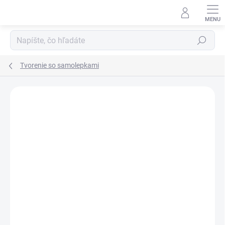
Prejsť
na
obsah
Hľadať
Tvorenie so samolepkami
Podrobnosti hodnotenia
Neohodnotené
ZNAČKA:
DJECO