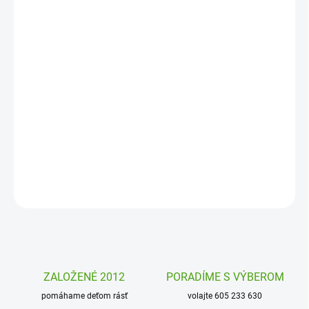
MOŽNOSTI
DORUČENIA
−
+
Pridať do košíka
Výtvarná sada so samolepkami Podmorské stvorenia od Djeco
zabavia deti doma aj na cestách. Lepením samolepiek vzniknú
vtipné a veselé obrázky a to deti bavia!
DETAILNÉ INFORMÁCIE
OPÝTAŤ SA
STRÁŽIŤ
ZALOŽENÉ 2012
PORADÍME S VÝBEROM
pomáhame deťom rásť
volajte 605 233 630