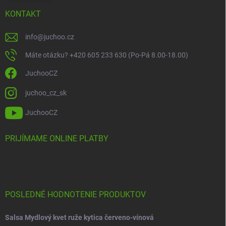
KONTAKT
info
@
juchoo.cz
Máte otázku? +420 605 233 630 (Po-Pá 8.00-18.00)
JuchooCZ
juchoo_cz_sk
JuchooCZ
PRIJÍMAME ONLINE PLATBY
POSLEDNÉ HODNOTENIE PRODUKTOV
Salsa Mydlový kvet ruže kytica červeno-vínová