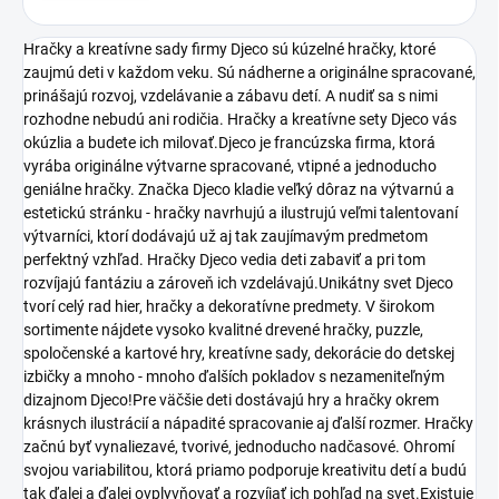
Hračky a kreatívne sady firmy Djeco sú kúzelné hračky, ktoré
zaujmú deti v každom veku. Sú nádherne a originálne spracované,
prinášajú rozvoj, vzdelávanie a zábavu detí. A nudiť sa s nimi
rozhodne nebudú ani rodičia. Hračky a kreatívne sety Djeco vás
okúzlia a budete ich milovať.Djeco je francúzska firma, ktorá
vyrába originálne výtvarne spracované, vtipné a jednoducho
geniálne hračky. Značka Djeco kladie veľký dôraz na výtvarnú a
estetickú stránku - hračky navrhujú a ilustrujú veľmi talentovaní
výtvarníci, ktorí dodávajú už aj tak zaujímavým predmetom
perfektný vzhľad. Hračky Djeco vedia deti zabaviť a pri tom
rozvíjajú fantáziu a zároveň ich vzdelávajú.Unikátny svet Djeco
tvorí celý rad hier, hračky a dekoratívne predmety. V širokom
sortimente nájdete vysoko kvalitné drevené hračky, puzzle,
spoločenské a kartové hry, kreatívne sady, dekorácie do detskej
izbičky a mnoho - mnoho ďalších pokladov s nezameniteľným
dizajnom Djeco!Pre väčšie deti dostávajú hry a hračky okrem
krásnych ilustrácií a nápadité spracovanie aj ďalší rozmer. Hračky
začnú byť vynaliezavé, tvorivé, jednoducho nadčasové. Ohromí
svojou variabilitou, ktorá priamo podporuje kreativitu detí a budú
tak ďalej a ďalej ovplyvňovať a rozvíjať ich pohľad na svet.Existuje