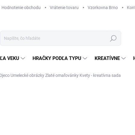
Hodnotenie obchodu
Vrátenie tovaru
Vzorkovna Brno
Kon
Hľadať
ĽA VEKU
HRAČKY PODĽA TYPU
KREATÍVNE
Djeco Umelecké obrázky Zlaté omaľovánky Kvety - kreatívna sada
ZNAČKA:
DJECO
16,09 €
Jednotková
SKLADOM
(1 KS)
cena:
MÔŽEME DORUČIŤ DO:
12. 8. 