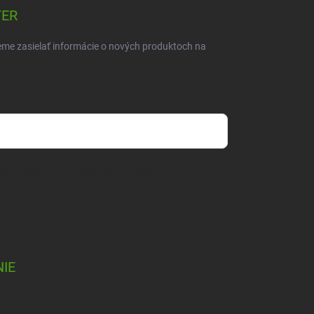
TER
eme zasielať informácie o nových produktoch na
mienkami ochrany osobných údajov
IE