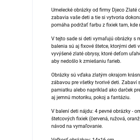
Umelecké obrázky od firmy Djeco Zlat
zabavia vaše deti a tie si vytvoria doko
pomáha podržať farbu z fixiek tam, kde
V tejto sade si deti vymaľujú obrázky 
balenia sú aj fixové štetce, ktorými deti
vyvýšené zlaté obrysy, ktoré deťom uľahč
aby nedošlo k zmiešaniu farieb.
Obrázky sú vďaka zlatým okrajom krásne
zábavou pre všetky tvorivé deti. Zabaví 
pamiatku alebo napríklad ako darček pre 
aj jemnú motoriku, pokoj a fantáziu.
V balení deti nájdu: 4 pevné obrázky - 
štetcových fixiek (červená, ružová, oranž
návod na vymaľovanie.
Veľkosť obrázkov: 14x16 cm