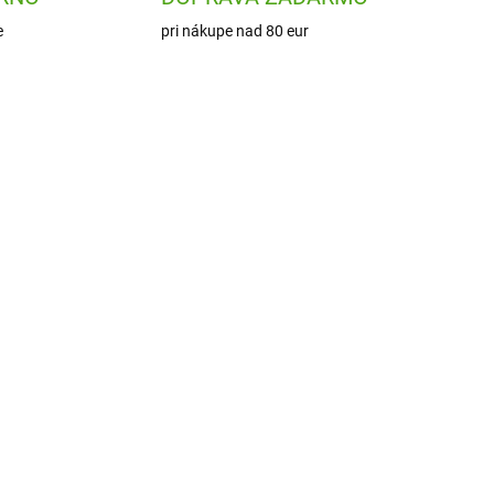
e
pri nákupe nad 80 eur
P654
AVMGY124
ADOM
SKLADOM
1 KS)
(1 KS)
vé
Avenue Mandarine
Umelecké omaľovánky 6