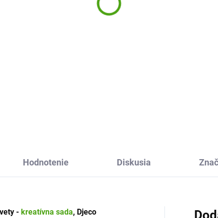
áďatá
18,35 €
57 €
Do košíka
Do košíka
Staň sa naozajstným umelco
Akvarelové maľovanie s
ovanie Farma Mláďatá od
kúzelnými obrázky sú tu. Je t
nue Mandarine zabavia
tak jednoduché a pritom tak
ky tvorivé deti. Vymaľujte si
zábavné! So značkou
sne obrázky napríklad
SentoSphere to zvládneš.
ločne s kamarátmi.
Hodnotenie
Diskusia
Zna
vety -
kreatívna sada
, Djeco
Dod