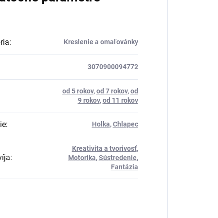
ria
:
Kreslenie a omaľovánky
3070900094772
od 5 rokov
,
od 7 rokov
,
od
9 rokov
,
od 11 rokov
ie
:
Holka
,
Chlapec
Kreativita a tvorivosť
,
íja
:
Motorika
,
Sústredenie
,
Fantázia