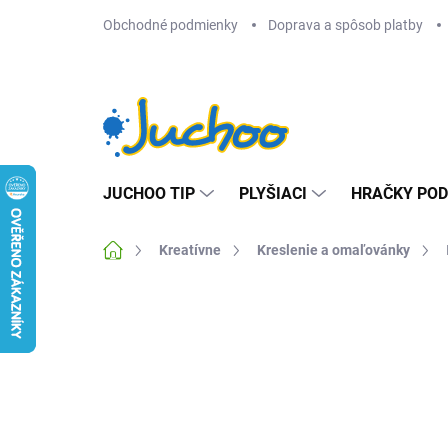
Prejsť
Obchodné podmienky
Doprava a spôsob platby
na
obsah
JUCHOO TIP
PLYŠIACI
HRAČKY POD
Domov
Kreatívne
Kreslenie a omaľovánky
Neohodnotené
Podrobnosti hodnotenia