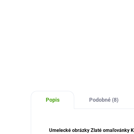
Malo na výlete
Ml
6,15 €
9,
Do košíka
Odkrývacie omaľovánky obrázky
Maľ
Pupi od Djeco zabavia všetky
Ave
kreatívne deti. Vymaľujte nežné
všet
obrázky, odkryte dieliky as nimi aj
krá
tajomstvo farieb.
spo
Popis
Podobné (8)
Umelecké obrázky Zlaté omaľovánky K