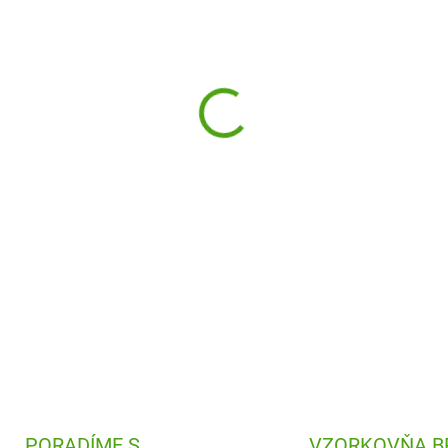
−
+
Umelecké obrázky Djeco Zla
vaše deti a vytvoria si dokon
byť.
DETAILNÉ INFORMÁCIE
PORADÍME S
VZORKOVŇA B