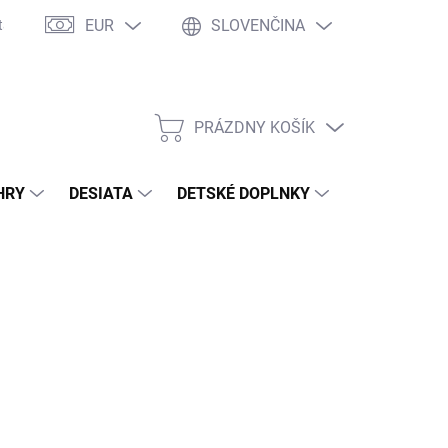
EUR
SLOVENČINA
takty
Ochrana osobných údajov
Ako nakupovať
Moja objed
PRÁZDNY KOŠÍK
NÁKUPNÝ
KOŠÍK
HRY
DESIATA
DETSKÉ DOPLNKY
PRE DOSPEL
2026
MOŽNOSTI DORUČENIA