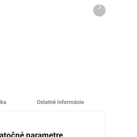
Ďalší
15,22 €
produkt
Do košíka
m.
Umelecké omaľovánky Avenue
Mandarine obsahujú najlepšie
o
ilustrácie francúzskej výtvarníčky
Emmanuelle Colin. Nadchnú
staršie dievčatká, slečny aj
mamičky.
čka
Ostatné informácie
atočné parametre