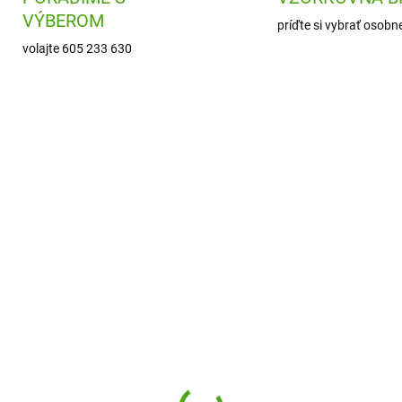
VÝBEROM
príďte si vybrať osobn
volajte 605 233 630
AVMGY104
SS
SKLADOM
SKL
(1 KS)
(
enue Mandarine
SentoSphere Akvarelo
ľovanie Farma
maľovanie - Papagáje