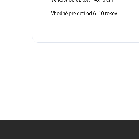
Vhodné pre deti od 6 -10 rokov
Z
á
p