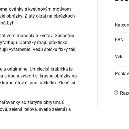
é omaľovánky s kvetinovým motívom
nalé obrázky. Zlatý okraj na obrázkoch
 má byť.
Kategó
s motívom mandaly a kvetov. Súčasťou
EAN
:
 vyfarbujú. Obrázky majú praktické
ujú vyfarbenie. Vedú špičku fixky tak,
Vek
:
 a originálne. Umelecká krabička je
Pohlav
sa s ňou a vytvorí si krásne obrázky na
kamarátov či pani učiteľku. Zlepší si
?
Rozv
omaľovánky so zlatými obrysmi, 6
ová, zelená, telová, svetlo zelená) a