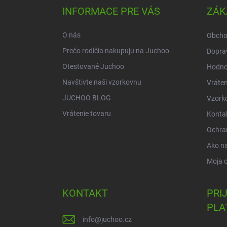
ä
INFORMACE PRE VÁS
ZÁK
t
i
O nás
Obcho
e
Prečo rodičia nakupuju na Juchoo
Doprav
Otestované Juchoo
Hodno
Navštivte naši vzorkovnu
Vráten
JUCHOO BLOG
Vzork
Vrátenie tovaru
Konta
Ochra
Ako n
Moja 
KONTAKT
PRI
PLA
info
@
juchoo.cz