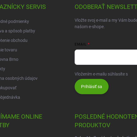
AZNÍCKY SERVIS
ODOBERAŤ NEWSLET
Vložte svoj e-mail a my Vám bud
dné podmienky
našom e-shope.
a a spôsob platby
tenie obchodu
EMAIL
ie tovaru
ovna Brno
kty
Vložením e-mailu súhlasíte s
pod
na osobných údajov
Prihlásiť sa
akupovať
objednávka
JÍMAME ONLINE
POSLEDNÉ HODNOTEN
TBY
PRODUKTOV