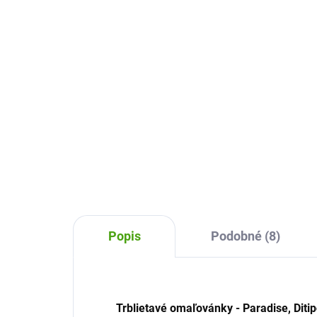
Koloušek
ro
11,71 €
11
Do košíka
Každé dieťa sa vďaka tejto sade
Kni
môže stať maliarom. Deti si
rodi
vymaľujú predtlačeného psíka na
det
plátne, ktorý je umiestnený v
taj
pevnom ráme.
oma
sam
Popis
Podobné (8)
Trblietavé omaľovánky - Paradise, Diti