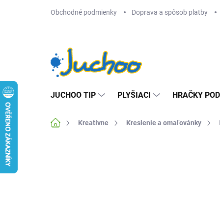
Prejsť
Obchodné podmienky
Doprava a spôsob platby
na
obsah
JUCHOO TIP
PLYŠIACI
HRAČKY POD
Domov
Kreatívne
Kreslenie a omaľovánky
Neohodnotené
Podrobnosti hodnotenia