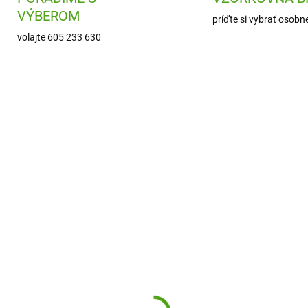
VÝBEROM
príďte si vybrať osobn
volajte 605 233 630
MR632626
SS
SKLADOM
SKL
(1 KS)
(
lin Roty Knižka so
SentoSphere Akvarelo
molepkami Veľká
maľovanie - V parku