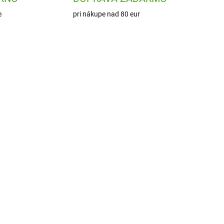
e
pri nákupe nad 80 eur
NOVINKA
P668
DJ09962
ADOM
SKLADOM
1 KS)
(1 KS)
vé
Djeco Kreatívna sada
Bambulky v tráve