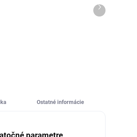
Ďalší
21,86 €
produkt
Do košíka
m.
Kreatívna sada Bambulky v tráve
od Djeco je prvé tvorenie pre deti
o
od 18 mesiacov. Pomocou
penových fixiek, hebkých
brmbolcov a modelovacej hmoty
vytvoria veselé zvieratká a...
čka
Ostatné informácie
atočné parametre