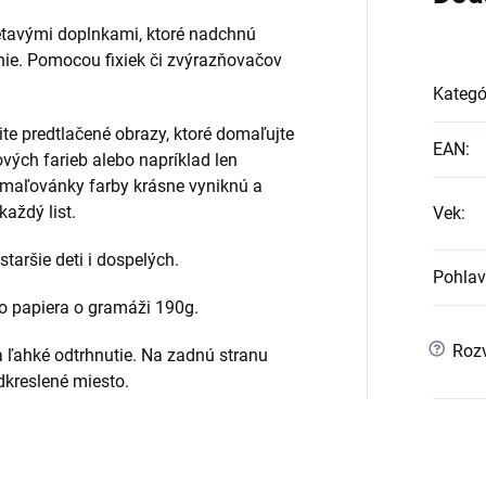
etavými doplnkami, ktoré nadchnú
anie. Pomocou fixiek či zvýrazňovačov
Kategó
te predtlačené obrazy, ktoré domaľujte
EAN
:
vých farieb alebo napríklad len
omaľovánky farby krásne vyniknú a
každý list.
Vek
:
taršie deti i dospelých.
Pohlav
ho papiera o gramáži 190g.
?
Rozv
a ľahké odtrhnutie. Na zadnú stranu
dkreslené miesto.