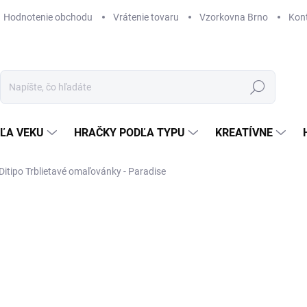
Hodnotenie obchodu
Vrátenie tovaru
Vzorkovna Brno
Kon
Hľadať
ĽA VEKU
HRAČKY PODĽA TYPU
KREATÍVNE
Ditipo Trblietavé omaľovánky - Paradise
ZNAČKA:
DITIPO
3,67 €
Jednotková
SKLADOM
(2 KS)
cena:
MÔŽEME DORUČIŤ DO:
11. 8. 