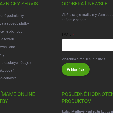
AZNÍCKY SERVIS
ODOBERAŤ NEWSLET
Vložte svoj e-mail a my Vám bud
dné podmienky
našom e-shope.
a a spôsob platby
tenie obchodu
EMAIL
ie tovaru
ovna Brno
kty
Vložením e-mailu súhlasíte s
pod
na osobných údajov
Prihlásiť sa
akupovať
objednávka
JÍMAME ONLINE
POSLEDNÉ HODNOTEN
TBY
PRODUKTOV