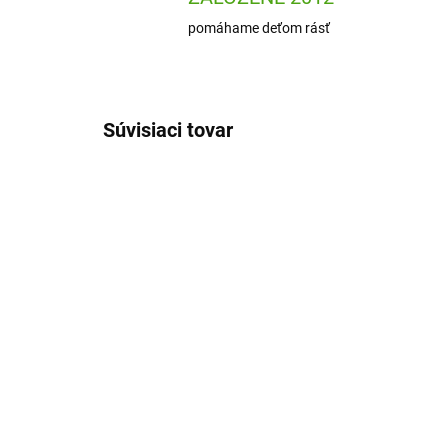
pomáhame deťom rásť
Súvisiaci tovar
AVMPP013
SKLADOM
(1 KS)
Avenue Mandarine
Mou
Maľovanie na plátno
sa