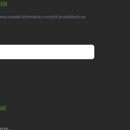
TER
eme zasielať informácie o nových produktoch na
mienkami ochrany osobných údajov
IE
Salsa Mydlový kvet ruže kytica červeno-vínová