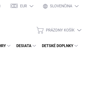
EUR
SLOVENČINA
takty
Ochrana osobných údajov
Ako nakupovať
Moja objed
PRÁZDNY KOŠÍK
NÁKUPNÝ
KOŠÍK
HRY
DESIATA
DETSKÉ DOPLNKY
PRE DOSPEL
2026
MOŽNOSTI DORUČENIA