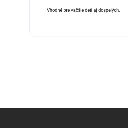
Vhodné pre väčšie deti aj dospelých.
Z
á
p