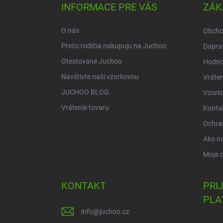
ä
INFORMACE PRE VÁS
ZÁK
t
i
O nás
Obcho
e
Prečo rodičia nakupuju na Juchoo
Doprav
Otestované Juchoo
Hodno
Navštivte naši vzorkovnu
Vráten
JUCHOO BLOG
Vzork
Vrátenie tovaru
Konta
Ochra
Ako n
Moja 
KONTAKT
PRI
PLA
info
@
juchoo.cz