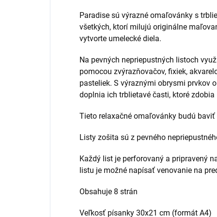
Paradise sú výrazné omaľovánky s trbli
všetkých, ktorí milujú originálne maľov
vytvorte umelecké diela.
Na pevných nepriepustných listoch využi
pomocou zvýrazňovačov, fixiek, akvarelo
pasteliek. S výraznými obrysmi prvkov 
doplnia ich trblietavé časti, ktoré zdobia 
Tieto relaxačné omaľovánky budú baviť s
Listy zošita sú z pevného nepriepustné
Každý list je perforovaný a pripravený n
listu je možné napísať venovanie na pre
Obsahuje 8 strán
Veľkosť písanky 30x21 cm (formát A4)