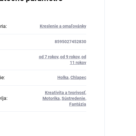
ria
:
Kreslenie a omaľovánky
8595027452830
od 7 rokov
,
od 9 rokov
,
od
11 rokov
ie
:
Holka
,
Chlapec
Kreativita a tvorivosť
,
íja
:
Motorika
,
Sústredenie
,
Fantázia