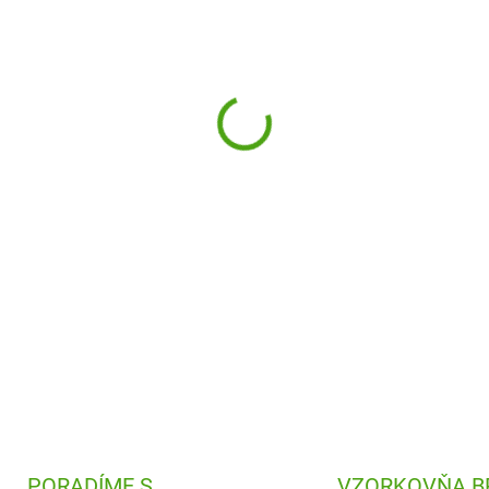
−
+
Paradise sú trblietavé omaľo
originálne maľovanie. Pomoco
umelecké diela.
DETAILNÉ INFORMÁCIE
PORADÍME S
VZORKOVŇA B