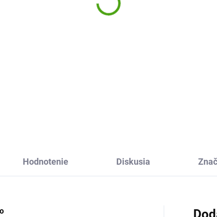
dina
18,35 €
,96 €
Do košíka
Do košíka
Staň sa naozajstným umelco
Akvarelové maľovanie s
žka so samolepkami Veľká
kúzelnými obrázky sú tu. Je t
na od Moulin Roty prenesie
tak jednoduché a pritom tak
i do domu na strome a jeho
zábavné! So značkou
omstvo. Vymaľujú si
SentoSphere to zvládneš.
ľovánky a ozdobia ich
olepkami.
Hodnotenie
Diskusia
Zna
po
Dod