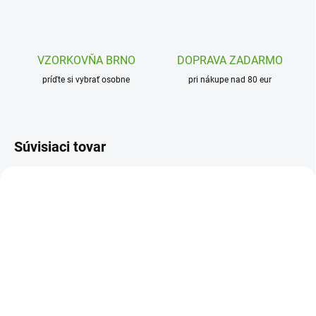
VZORKOVŇA BRNO
DOPRAVA ZADARMO
príďte si vybrať osobne
pri nákupe nad 80 eur
Súvisiaci tovar
H1306706001
J08271
SKLADOM
SKLADOM
(1 KS)
(1 KS)
Haba Drevená
Janod Drevená balančná