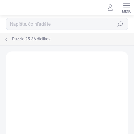
Prejsť
na
obsah
Hľadať
Puzzle 25-36 dielikov
Podrobnosti hodnotenia
Neohodnotené
ZNAČKA:
JANOD