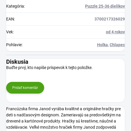
Kategória
:
Puzzle 25-36 dielikov
EAN
:
3700217326029
Vek
:
od 4 rokov
Pohlavie
:
Holka
,
Chlapec
Diskusia
Buďte prvý, kto napíše príspevok k tejto položke.
Pridať komentár
Francúzska firma Janod vyrába kvalitné a originálne hračky pre
deti s nadčasovým designom. Zameriavajú sa predovšetkým na
drevené a kartónové produkty. Hračky sú kreatívne, náučné a
vzdelávacie. Veľké množstvo hračiek firmy Janod zodpovedá