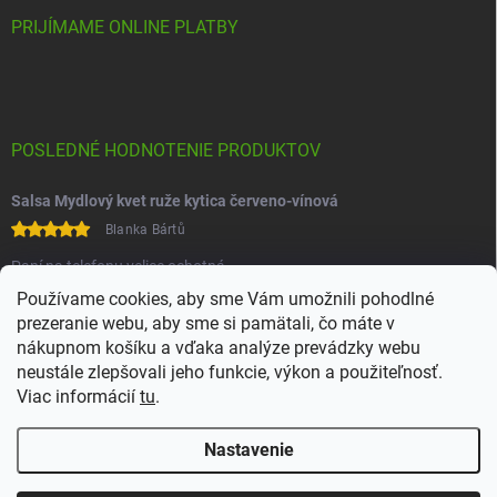
PRIJÍMAME ONLINE PLATBY
POSLEDNÉ HODNOTENIE PRODUKTOV
Salsa Mydlový kvet ruže kytica červeno-vínová
Blanka Bártů
Paní na telefonu velice ochotná
Používame cookies, aby sme Vám umožnili pohodlné
prezeranie webu, aby sme si pamätali, čo máte v
nákupnom košíku a vďaka analýze prevádzky webu
neustále zlepšovali jeho funkcie, výkon a použiteľnosť.
Viac informácií
tu
.
Heureka
Comgate
Nastavenie
Copyright 2026
Juchoo
. Všetky práva vyhradené.
Upraviť nastavenie