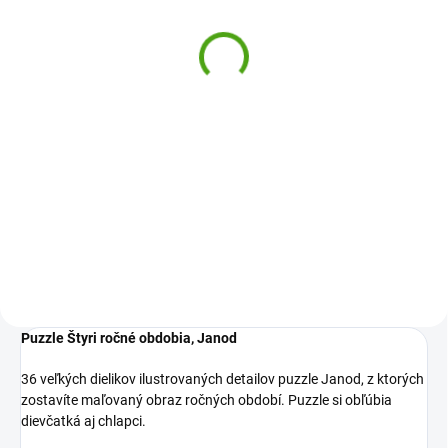
stohovacia hra s
hra Tropik
predlohami Hasiči
27,59 €
20,58 €
Do košíka
Do košíka
Drevená balančná hra Tropik od
Janod bude zábava pre všetky
Stohovacia drevená hra Hasiči od
deti. Postavte na drevenú lávku
Haba bude zábava. Postavte
čo najviac zvieratiek a dielikov.
podľa zadania hasiča a ich
Ale pozor. Most je hojdacia!
vybavenie do akcie. Vyberať si
môžete z rôznych obtiažností.
Puzzle Štyri ročné obdobia, Janod
36 veľkých dielikov ilustrovaných detailov puzzle Janod, z ktorých
zostavíte maľovaný obraz ročných období. Puzzle si obľúbia
dievčatká aj chlapci.