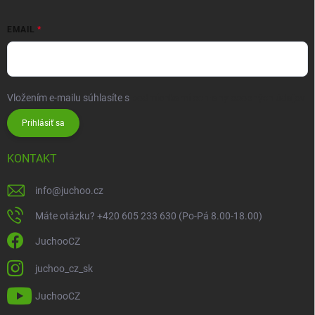
EMAIL
Vložením e-mailu súhlasíte s
podmienkami ochrany osobných údajov
Prihlásiť sa
KONTAKT
info
@
juchoo.cz
Máte otázku? +420 605 233 630 (Po-Pá 8.00-18.00)
JuchooCZ
juchoo_cz_sk
JuchooCZ