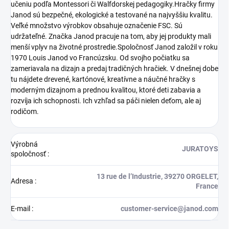
učeniu podľa Montessori či Walfdorskej pedagogiky.Hračky firmy
Janod sú bezpečné, ekologické a testované na najvyššiu kvalitu.
Veľké množstvo výrobkov obsahuje označenie FSC. Sú
udržateľné. Značka Janod pracuje na tom, aby jej produkty mali
menší vplyv na životné prostredie.Spoločnosť Janod založil v roku
1970 Louis Janod vo Francúzsku. Od svojho počiatku sa
zameriavala na dizajn a predaj tradičných hračiek. V dnešnej dobe
tu nájdete drevené, kartónové, kreatívne a náučné hračky s
moderným dizajnom a prednou kvalitou, ktoré deti zabavia a
rozvíja ich schopnosti. Ich vzhľad sa páči nielen deťom, ale aj
rodičom.
Výrobná
JURATOYS
spoločnosť
:
13 rue de l’Industrie, 39270 ORGELET,
Adresa
:
France
E-mail
:
customer-service@janod.com