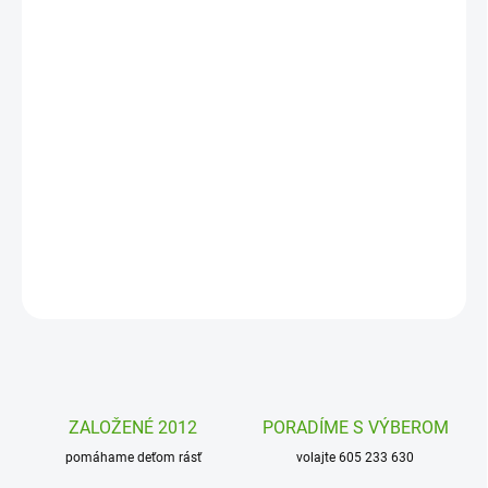
MOŽNOSTI
DORUČENIA
−
+
Pridať do košíka
36 veľkých dielikov ilustrovaných detailov puzzle Janod, z ktorých
zostavíte veselý a zábavný obraz ročných období. Puzzle si
obľúbia dievčatká aj chlapci.
DETAILNÉ INFORMÁCIE
OPÝTAŤ SA
STRÁŽIŤ
ZALOŽENÉ 2012
PORADÍME S VÝBEROM
pomáhame deťom rásť
volajte 605 233 630