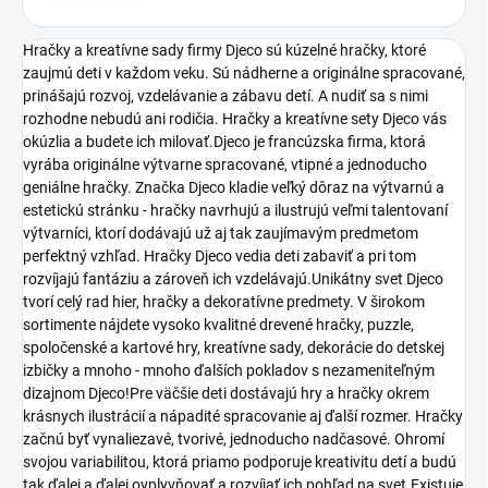
Hračky a kreatívne sady firmy Djeco sú kúzelné hračky, ktoré
zaujmú deti v každom veku. Sú nádherne a originálne spracované,
prinášajú rozvoj, vzdelávanie a zábavu detí. A nudiť sa s nimi
rozhodne nebudú ani rodičia. Hračky a kreatívne sety Djeco vás
okúzlia a budete ich milovať.Djeco je francúzska firma, ktorá
vyrába originálne výtvarne spracované, vtipné a jednoducho
geniálne hračky. Značka Djeco kladie veľký dôraz na výtvarnú a
estetickú stránku - hračky navrhujú a ilustrujú veľmi talentovaní
výtvarníci, ktorí dodávajú už aj tak zaujímavým predmetom
perfektný vzhľad. Hračky Djeco vedia deti zabaviť a pri tom
rozvíjajú fantáziu a zároveň ich vzdelávajú.Unikátny svet Djeco
tvorí celý rad hier, hračky a dekoratívne predmety. V širokom
sortimente nájdete vysoko kvalitné drevené hračky, puzzle,
spoločenské a kartové hry, kreatívne sady, dekorácie do detskej
izbičky a mnoho - mnoho ďalších pokladov s nezameniteľným
dizajnom Djeco!Pre väčšie deti dostávajú hry a hračky okrem
krásnych ilustrácií a nápadité spracovanie aj ďalší rozmer. Hračky
začnú byť vynaliezavé, tvorivé, jednoducho nadčasové. Ohromí
svojou variabilitou, ktorá priamo podporuje kreativitu detí a budú
tak ďalej a ďalej ovplyvňovať a rozvíjať ich pohľad na svet.Existuje