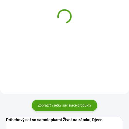
samolepky Zvieratá na
panoráma - Dinosaury
farme
15,67 €
9,49 €
Do košíka
Do košíka
Samolepková panoráma Poppik
zabaví všetky predškolské i
Príbehový set premiestniteľnej
mladšie školské deti. Veď lepenie
samolepky pre deti od 18
samolepiek je taká zábava a deti
mesiacov Zvieratá na farme
vytvoria kúzelnú panorámu.
Djeco podporia jemnú motoriku a
fantáziu detí. Vytvárajte nové a
nové príbehy.
Zobraziť všetky súvisiace produkty
Príbehový set so samolepkami Život na zámku, Djeco