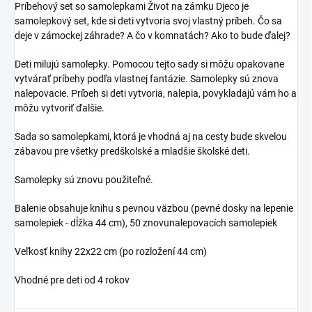
Príbehový set so samolepkami Život na zámku Djeco je
samolepkový set, kde si deti vytvoria svoj vlastný príbeh. Čo sa
deje v zámockej záhrade? A čo v komnatách? Ako to bude ďalej?
Deti milujú samolepky. Pomocou tejto sady si môžu opakovane
vytvárať príbehy podľa vlastnej fantázie. Samolepky sú znova
nalepovacie. Príbeh si deti vytvoria, nalepia, povykladajú vám ho a
môžu vytvoriť ďalšie.
Sada so samolepkami, ktorá je vhodná aj na cesty bude skvelou
zábavou pre všetky predškolské a mladšie školské deti.
Samolepky sú znovu použiteľné.
Balenie obsahuje knihu s pevnou väzbou (pevné dosky na lepenie
samolepiek - dĺžka 44 cm), 50 znovunalepovacích samolepiek
Veľkosť knihy 22x22 cm (po rozložení 44 cm)
Vhodné pre deti od 4 rokov