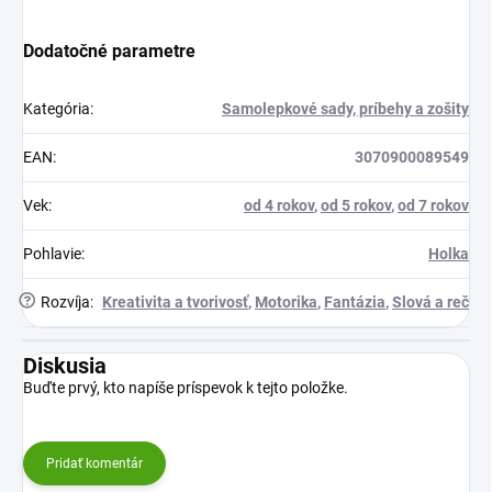
Dodatočné parametre
Kategória
:
Samolepkové sady, príbehy a zošity
EAN
:
3070900089549
Vek
:
od 4 rokov
,
od 5 rokov
,
od 7 rokov
Pohlavie
:
Holka
?
Rozvíja
:
Kreativita a tvorivosť
,
Motorika
,
Fantázia
,
Slová a reč
Diskusia
Buďte prvý, kto napíše príspevok k tejto položke.
Pridať komentár