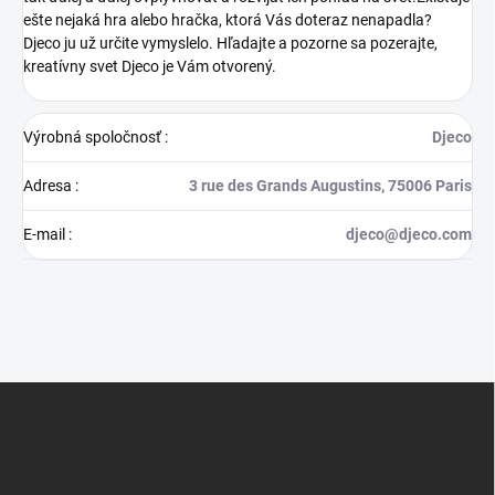
ešte nejaká hra alebo hračka, ktorá Vás doteraz nenapadla?
Djeco ju už určite vymyslelo. Hľadajte a pozorne sa pozerajte,
kreatívny svet Djeco je Vám otvorený.
Výrobná spoločnosť
:
Djeco
Adresa
:
3 rue des Grands Augustins, 75006 Paris
E-mail
:
djeco@djeco.com
Z
á
p
ä
t