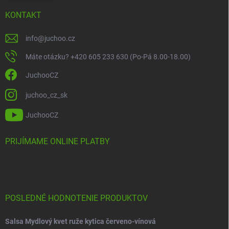
KONTAKT
info
@
juchoo.cz
Máte otázku? +420 605 233 630 (Po-Pá 8.00-18.00)
JuchooCZ
juchoo_cz_sk
JuchooCZ
PRIJÍMAME ONLINE PLATBY
POSLEDNÉ HODNOTENIE PRODUKTOV
Salsa Mydlový kvet ruže kytica červeno-vínová