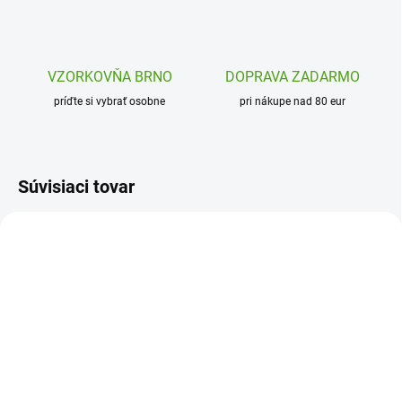
VZORKOVŇA BRNO
DOPRAVA ZADARMO
príďte si vybrať osobne
pri nákupe nad 80 eur
Súvisiaci tovar
DJ00099
MAT017
SKLADOM
SKLADOM
(1 KS)
(1 KS)
Djeco Premiestniteľné
Poppik Samolepková