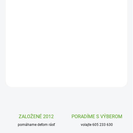
MOŽNOSTI
DORUČENIA
−
+
Pridať do košíka
Príbehový set so samolepkami Život na zámku Djeco je
samolepkový set, kde si deti vytvoria svoj vlastný príbeh. Čo sa
deje v zámockej záhrade? A čo v komnatách?
DETAILNÉ INFORMÁCIE
OPÝTAŤ SA
STRÁŽIŤ
ZALOŽENÉ 2012
PORADÍME S VÝBEROM
pomáhame deťom rásť
volajte 605 233 630