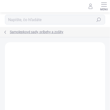
Prejsť
na
obsah
Hľadať
Samolepkové sady, príbehy a zošity
Podrobnosti hodnotenia
Neohodnotené
ZNAČKA:
DJECO