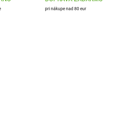
e
pri nákupe nad 80 eur
134
MD2237
ADOM
SKLADOM
2 KS)
(4 KS)
MiDeer Sada prstového
 7
maľovania - potulky