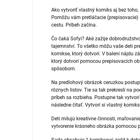
Ako vytvoriť vlastný komiks aj bez toho
Pomôžu vám pretláčacie (prepisovacie) 
cestu. Príbeh začína.
Čo čaká Sofyi? Aké zažije dobrodružstv
tajemnství. To všetko môžu vaše deti pr
komikse, ktorý dotvorí. V balení nájdu z
ktorý dotvorí pomocou prepisovacích o
spôsobom.
Na predlohový obrázok ceruzkou postup
rôznych listov. Tie sa tak prekreslí na p
príbeh sa rozbieha. Postupne tak vytvor
následne čítať. Vytvorí si vlastný komik
Deti milujú kreatívne činnosti, maľovani
vytvorenie krásneho obrázka pomocou p
Sada obsahuje 1 komiksový zošit k dotv