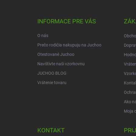
á
p
ä
INFORMACE PRE VÁS
ZÁK
t
i
O nás
Obcho
e
Prečo rodičia nakupuju na Juchoo
Doprav
Otestované Juchoo
Hodno
Navštivte naši vzorkovnu
Vráten
JUCHOO BLOG
Vzork
Vrátenie tovaru
Konta
Ochra
Ako n
Moja 
KONTAKT
PRI