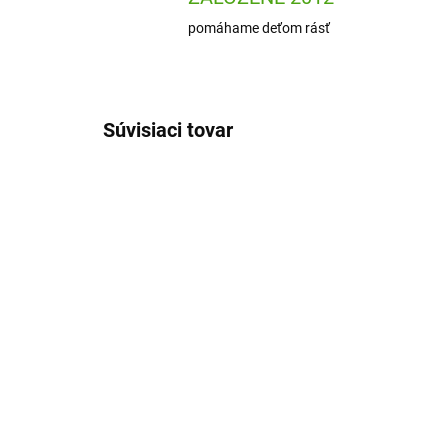
pomáhame deťom rásť
Súvisiaci tovar
DJ09566
SKLADOM
(1 KS)
Djeco Prepisovacie
Sup
obrázky Rozprávková ríša
ma