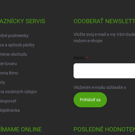
AZNÍCKY SERVIS
ODOBERAŤ NEWSLET
Vložte svoj e-mail a my Vám bud
dné podmienky
našom e-shope.
a a spôsob platby
tenie obchodu
EMAIL
ie tovaru
ovna Brno
kty
Vložením e-mailu súhlasíte s
pod
na osobných údajov
Prihlásiť sa
akupovať
objednávka
JÍMAME ONLINE
POSLEDNÉ HODNOTEN