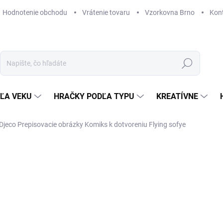
Hodnotenie obchodu
Vrátenie tovaru
Vzorkovna Brno
Kon
Hľadať
ĽA VEKU
HRAČKY PODĽA TYPU
KREATÍVNE
Djeco Prepisovacie obrázky Komiks k dotvoreniu Flying sofye
ZNAČKA:
DJECO
9,90 €
Jednotková
SKLADOM
(1 KS)
cena:
MÔŽEME DORUČIŤ DO:
12. 8. 