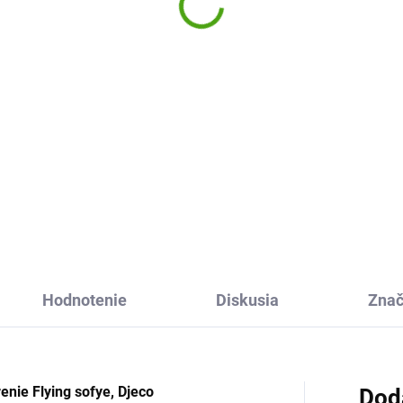
per Teens
15,22 €
,67 €
Do košíka
Do košíka
Umelecké omaľovánky Avenu
Mandarine obsahujú najlepši
ikónová maľovacia podložka
ilustrácie francúzskej výtvarn
rPetit je vhodná pre malé aj
Emmanuelle Colin. Nadchnú
é deti. Maľujte a píšte na ňu
staršie dievčatká, slečny aj
ovane. Stačí len zotrieť.
mamičky.
e sa a buďte kreatívni.
Hodnotenie
Diskusia
Zna
nie Flying sofye, Djeco
Dod