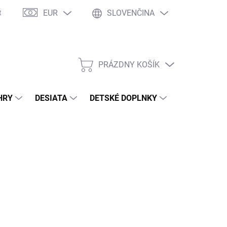
EUR
SLOVENČINA
takty
Ochrana osobných údajov
Ako nakupovať
Moja objed
PRÁZDNY KOŠÍK
NÁKUPNÝ
KOŠÍK
HRY
DESIATA
DETSKÉ DOPLNKY
PRE DOSPEL
2026
MOŽNOSTI DORUČENIA