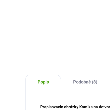
Su
8,66 €
28
Do košíka
Ako vytvoriť krásne a vtipné
obrázky aj bez toho, aby ste
Sil
vedeli dokonale maľovať?
Supe
Pomôžu vám naša prepisovacie
veľk
obrázky od Djeco.
opak
Bavt
Popis
Podobné (8)
Prepisovacie obrázky Komiks na dotvore