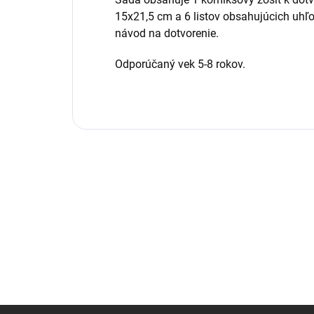
15x21,5 cm a 6 listov obsahujúcich uhľ
návod na dotvorenie.
Odporúčaný vek 5-8 rokov.
Z