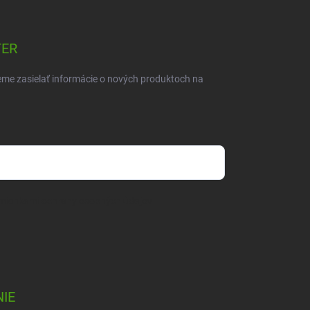
TER
eme zasielať informácie o nových produktoch na
mienkami ochrany osobných údajov
IE