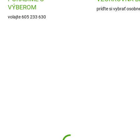
VÝBEROM
príďte si vybrať osobn
volajte 605 233 630
SMATFAMILYTEEN005
AVMGY
SKLADOM
SKL
(1 KS)
(
erPetit Silikónová
Avenue Mandarine
ľovacia podložka
Umelecké omaľovánky