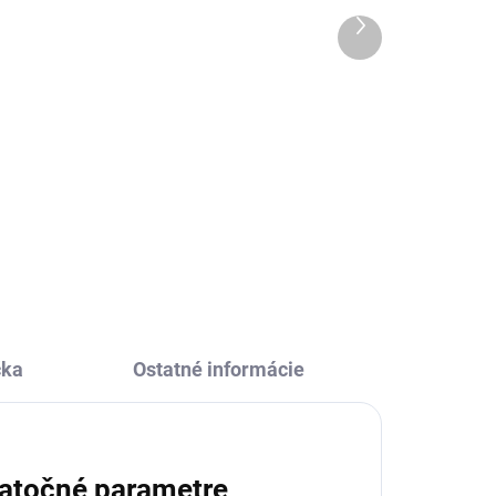
mestom
Ďalší
produkt
11,10 €
Do košíka
e
e
Maľovanie prstíky je zábava. A
íčky
keď si k tomu zaobstaráte túto
kreatívnu sadu od MiDeer, kde
nájdete všetko potrebné, vzniknú
hotové umelecké diela.
čka
Ostatné informácie
atočné parametre