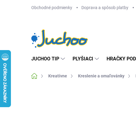
Prejsť
Obchodné podmienky
Doprava a spôsob platby
na
obsah
JUCHOO TIP
PLYŠIACI
HRAČKY POD
Domov
Kreatívne
Kreslenie a omaľovánky
Neohodnotené
Podrobnosti hodnotenia