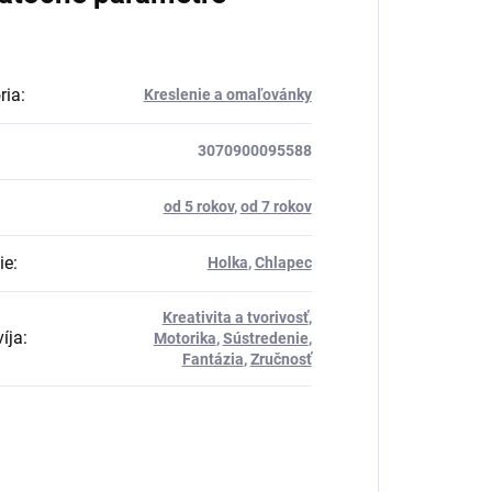
ria
:
Kreslenie a omaľovánky
3070900095588
od 5 rokov
,
od 7 rokov
ie
:
Holka
,
Chlapec
Kreativita a tvorivosť
,
íja
:
Motorika
,
Sústredenie
,
Fantázia
,
Zručnosť