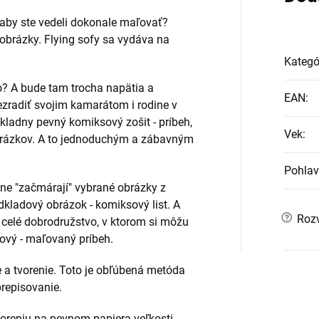
, aby ste vedeli dokonale maľovať?
obrázky. Flying sofy sa vydáva na
Kategó
o? A bude tam trocha napätia a
EAN
:
ezradiť svojim kamarátom i rodine v
ákladny pevný komiksový zošit - príbeh,
Vek
:
brázkov. A to jednoduchým a zábavným
Pohlav
ne "začmárají" vybrané obrázky z
odkladový obrázok - komiksový list. A
?
Rozv
í celé dobrodružstvo, v ktorom si môžu
sový - maľovaný príbeh.
e a tvorenie. Toto je obľúbená metóda
repisovanie.
oreniu na pevnom papiera veľkosti