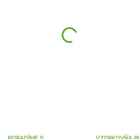
−
+
Ako vytvoriť vlastný komiks 
Pomôžu vám naša prepisovaci
cestu.
DETAILNÉ INFORMÁCIE
PORADÍME S
VZORKOVŇA B