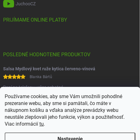
JuchooCZ
PRIJÍMAME ONLINE PLATBY
POSLEDNÉ HODNOTENIE PRODUKTOV
Salsa Mydlový kvet ruže kytica červeno-vínová
Blanka Bártů
Paní na telefonu velice ochotná
Používame cookies, aby sme Vám umožnili pohodlné
prezeranie webu, aby sme si pamätali, čo máte v
nákupnom košíku a vďaka analýze prevádzky webu
neustále zlepšovali jeho funkcie, výkon a použiteľnosť.
Viac informácií
tu
.
Heureka
Comgate
Nastavenie