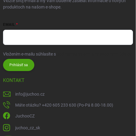
Vložte svoj e-mail a my Vám budeme zasielať informácie o nových
produktoch na našom e-shope.
EMAIL
Vložením e-mailu súhlasíte s
podmienkami ochrany osobných údajov
Prihlásiť sa
KONTAKT
info
@
juchoo.cz
Máte otázku? +420 605 233 630 (Po-Pá 8.00-18.00)
JuchooCZ
juchoo_cz_sk