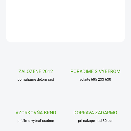
prvým kamarátom detí. Plyšová hračka hrá upokojujúcu melódiu,
je na zavesenie a je rozkošná.
DETAILNÉ INFORMÁCIE
OPÝTAŤ SA
STRÁŽIŤ
ZALOŽENÉ 2012
PORADÍME S VÝBEROM
pomáhame deťom rásť
volajte 605 233 630
VZORKOVŇA BRNO
DOPRAVA ZADARMO
príďte si vybrať osobne
pri nákupe nad 80 eur