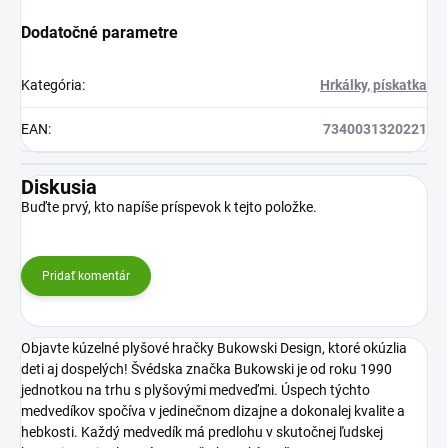
Dodatočné parametre
Kategória
:
Hrkálky, pískatka
EAN
:
7340031320221
Diskusia
Buďte prvý, kto napíše príspevok k tejto položke.
Pridať komentár
Objavte kúzelné plyšové hračky Bukowski Design, ktoré okúzlia
deti aj dospelých! Švédska značka Bukowski je od roku 1990
jednotkou na trhu s plyšovými medveďmi. Úspech týchto
medvedíkov spočíva v jedinečnom dizajne a dokonalej kvalite a
hebkosti. Každý medvedík má predlohu v skutočnej ľudskej