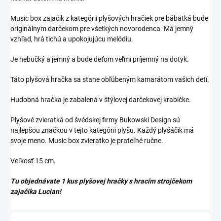
Music box zajačik z kategórii plyšových hračiek pre bábätká bude
originálnym darčekom pre všetkých novorodenca. Má jemný
vzhľad, hrá tichú a upokojujúcu melódiu.
Je hebučký a jemný a bude deťom veľmi príjemný na dotyk.
Táto plyšová hračka sa stane obľúbeným kamarátom vašich detí.
Hudobná hračka je zabalená v štýlovej darčekovej krabičke.
Plyšové zvieratká od švédskej firmy Bukowski Design sú
najlepšou značkou v tejto kategórii plyšu. Každý plyšáčik má
svoje meno. Music box zvieratko je prateľné ručne.
Veľkosť 15 cm.
Tu objednávate 1 kus plyšovej hračky s hracím strojčekom
zajačika Lucian!