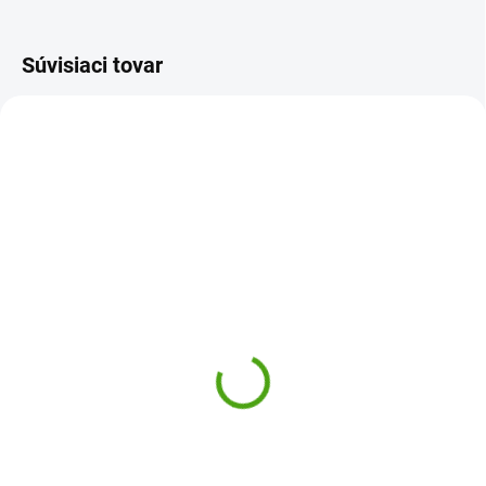
Súvisiaci tovar
Y40140
20238
SKLADOM
ODOSLANIE DO 7 DNÍ
(1 KS)
Bukowski Plyšový
Yookidoo Lietajúci balón
zajačik Lena s hracím
na zavesenie
strojčekom
16,46 €
28,42 €
Do košíka
Do košíka
Lietajúci balón Yookidoo vydáva
Plyšový zajačik Lena s hracím