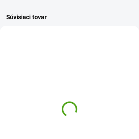
Súvisiaci tovar
DJ09382
DJ09475
SKLADOM
SKLADOM
(2 KS)
(1 KS)
Djeco Kreatívna sada
Djeco Umelecké perličky
Inspired by Vassily
Kvetinová zvieratká -
Kandinsky
kreatívna sada
21,04 €
12,33 €
Do košíka
Do košíka
Inspired by Vassily Kandinsky od
Umelecké perličky Djeco