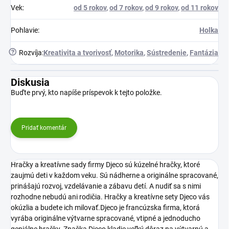
Vek
:
od 5 rokov
,
od 7 rokov
,
od 9 rokov
,
od 11 rokov
Pohlavie
:
Holka
?
Rozvíja
:
Kreativita a tvorivosť
,
Motorika
,
Sústredenie
,
Fantázia
Diskusia
Buďte prvý, kto napíše príspevok k tejto položke.
Pridať komentár
Hračky a kreatívne sady firmy Djeco sú kúzelné hračky, ktoré
zaujmú deti v každom veku. Sú nádherne a originálne spracované,
prinášajú rozvoj, vzdelávanie a zábavu detí. A nudiť sa s nimi
rozhodne nebudú ani rodičia. Hračky a kreatívne sety Djeco vás
okúzlia a budete ich milovať.Djeco je francúzska firma, ktorá
vyrába originálne výtvarne spracované, vtipné a jednoducho
geniálne hračky. Značka Djeco kladie veľký dôraz na výtvarnú a