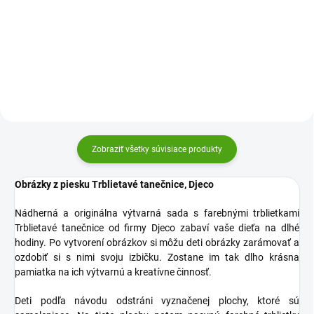
Djeco je krásna kreatívna sada s
Kvetinová zvieratka je koláž,
farebnými pieskami, kde si
ktorú si deti vytvoria pomocou
pomocou pieskovania vytvoríte
základných súborov, lepiacich
umelecké diela.
podkladov a malých perličiek.
Zobraziť všetky súvisiace produkty
Obrázky z piesku Trblietavé tanečnice, Djeco
Nádherná a originálna výtvarná sada s farebnými trblietkami
Trblietavé tanečnice od firmy Djeco zabaví vaše dieťa na dlhé
hodiny. Po vytvorení obrázkov si môžu deti obrázky zarámovať a
ozdobiť si s nimi svoju izbičku. Zostane im tak dlho krásna
pamiatka na ich výtvarnú a kreatívne činnosť.
Deti podľa návodu odstráni vyznačenej plochy, ktoré sú