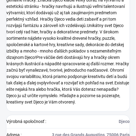
estetickú stránku - hračky navrhujú a ilustrujú veľmi talentovaní
výtvarníci, ktorí dodávajú už aj tak zaujímavým predmetom
perfektný vzhľad. Hračky Djeco vedia deti zabaviť a pri tom
rozvíjajú fantáziu a zároveň ich vzdelávajú.Unikátny svet Djeco
tvorí celý rad hier, hračky a dekoratívne predmety. V širokom
sortimente nájdete vysoko kvalitné drevené hračky, puzzle,
spoločenské a kartové hry, kreatívne sady, dekorácie do detskej
izbičky a mnoho - mnoho ďalších pokladov s nezameniteľným
dizajnom Djeco!Pre väčšie deti dostávajú hry a hračky okrem
krásnych ilustrácií a nápadité spracovanie aj ďalší rozmer. Hračky
začnú byť vynaliezavé, tvorivé, jednoducho nadčasové. Ohromí
svojou variabilitou, ktorá priamo podporuje kreativitu detí a budú
tak ďalej a ďalej ovplyvňovať a rozvíjať ich pohľad na svet.Existuje
ešte nejaká hra alebo hračka, ktorá Vás doteraz nenapadla?
Djeco ju už určite vymyslelo. Hľadajte a pozorne sa pozerajte,
kreatívny svet Djeco je Vám otvorený.
Výrobná spoločnosť
:
Djeco
Adresa
:
3 rue des Grands Augustins, 75006 Paris