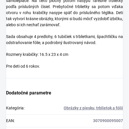
samolepiace. Na tieto plochy potom nasypú farebné trblietky
podľa príslušných čísiel. Prebytočné trblietky sa potom vďaka
otvoru v rohu krabičky nasype späť do príslušného téglika. Deti
tak vytvorí krásne obrázky, ktorými si budú môcť vyzdobiť izbičku,
alebo si ich nechať zarámovať.
Sada obsahuje 4 predlohy, 6 tubičiek s trblietkami, špachtličku na
odstraňovanie fólie, a podrobný ilustrovaný návod.
Rozmery krabičky: 16.5 x 23 x 4 cm
Pre deti od 6 rokov.
Dodatočné parametre
Kategória
:
Obrázky z piesku, trblietok a fólií
EAN
:
3070900095007