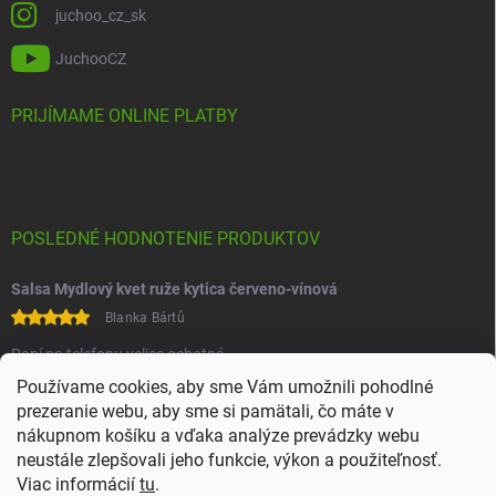
juchoo_cz_sk
JuchooCZ
PRIJÍMAME ONLINE PLATBY
POSLEDNÉ HODNOTENIE PRODUKTOV
Salsa Mydlový kvet ruže kytica červeno-vínová
Blanka Bártů
Paní na telefonu velice ochotná
Používame cookies, aby sme Vám umožnili pohodlné
prezeranie webu, aby sme si pamätali, čo máte v
nákupnom košíku a vďaka analýze prevádzky webu
neustále zlepšovali jeho funkcie, výkon a použiteľnosť.
Viac informácií
tu
.
Heureka
Comgate