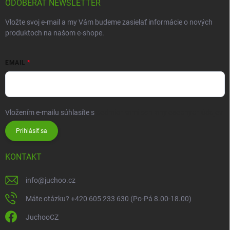
ODOBERAŤ NEWSLETTER
Vložte svoj e-mail a my Vám budeme zasielať informácie o nových
produktoch na našom e-shope.
EMAIL
Vložením e-mailu súhlasíte s
podmienkami ochrany osobných údajov
Prihlásiť sa
KONTAKT
info
@
juchoo.cz
Máte otázku? +420 605 233 630 (Po-Pá 8.00-18.00)
JuchooCZ