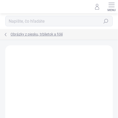
Prejsť
na
obsah
Hľadať
Obrázky z piesku, trblietok a fólií
Podrobnosti hodnotenia
Neohodnotené
ZNAČKA:
DJECO