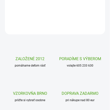
Obrázky z piesku Trblietavé tanečnice Djeco je originálna výtvarná
sada s farebnými trblietkami, z ktorej budú deti nadšené!
DETAILNÉ INFORMÁCIE
OPÝTAŤ SA
STRÁŽIŤ
ZALOŽENÉ 2012
PORADÍME S VÝBEROM
pomáhame deťom rásť
volajte 605 233 630
VZORKOVŇA BRNO
DOPRAVA ZADARMO
príďte si vybrať osobne
pri nákupe nad 80 eur