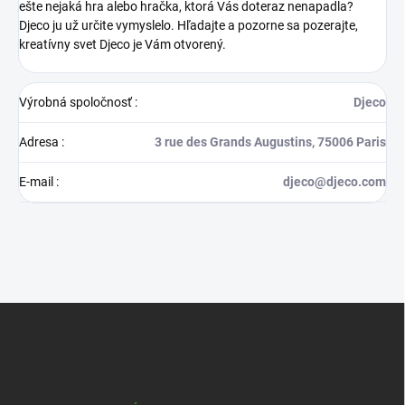
ešte nejaká hra alebo hračka, ktorá Vás doteraz nenapadla?
Djeco ju už určite vymyslelo. Hľadajte a pozorne sa pozerajte,
kreatívny svet Djeco je Vám otvorený.
Výrobná spoločnosť
:
Djeco
Adresa
:
3 rue des Grands Augustins, 75006 Paris
E-mail
:
djeco@djeco.com
Z
á
p
ä
t