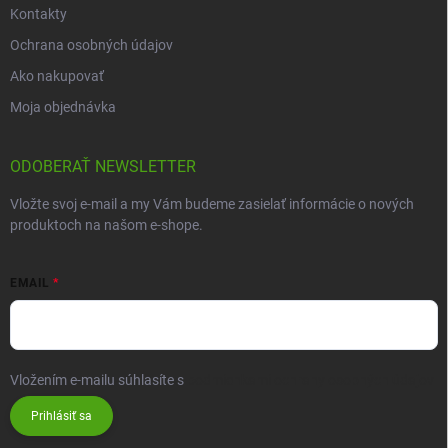
Kontakty
Ochrana osobných údajov
Ako nakupovať
Moja objednávka
ODOBERAŤ NEWSLETTER
Vložte svoj e-mail a my Vám budeme zasielať informácie o nových
produktoch na našom e-shope.
EMAIL
Vložením e-mailu súhlasíte s
podmienkami ochrany osobných údajov
Prihlásiť sa