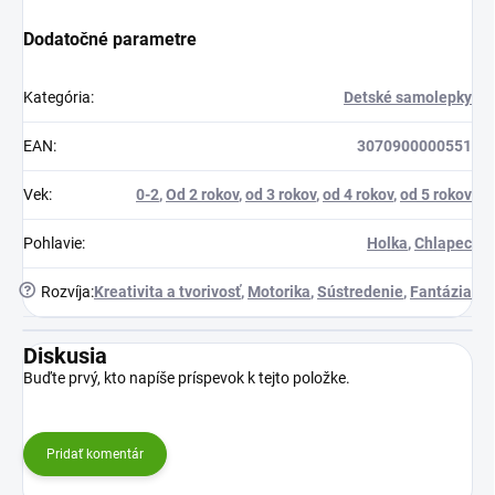
Dodatočné parametre
Kategória
:
Detské samolepky
EAN
:
3070900000551
Vek
:
0-2
,
Od 2 rokov
,
od 3 rokov
,
od 4 rokov
,
od 5 rokov
Pohlavie
:
Holka
,
Chlapec
?
Rozvíja
:
Kreativita a tvorivosť
,
Motorika
,
Sústredenie
,
Fantázia
Diskusia
Buďte prvý, kto napíše príspevok k tejto položke.
Pridať komentár