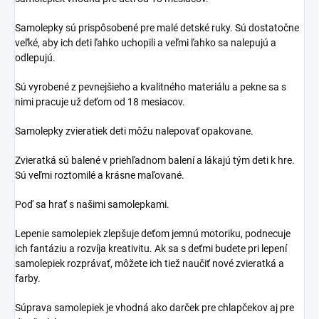
Samolepky sú prispôsobené pre malé detské ruky. Sú dostatočne
veľké, aby ich deti ľahko uchopili a veľmi ľahko sa nalepujú a
odlepujú.
Sú vyrobené z pevnejšieho a kvalitného materiálu a pekne sa s
nimi pracuje už deťom od 18 mesiacov.
Samolepky zvieratiek deti môžu nalepovať opakovane.
Zvieratká sú balené v priehľadnom balení a lákajú tým deti k hre.
Sú veľmi roztomilé a krásne maľované.
Poď sa hrať s našimi samolepkami.
Lepenie samolepiek zlepšuje deťom jemnú motoriku, podnecuje
ich fantáziu a rozvíja kreativitu. Ak sa s deťmi budete pri lepení
samolepiek rozprávať, môžete ich tiež naučiť nové zvieratká a
farby.
Súprava samolepiek je vhodná ako darček pre chlapčekov aj pre