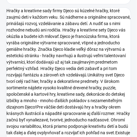
Hračky a kreatívne sady firmy Djeco sú kúzelné hračky, ktoré
zaujmú deti v každom veku. Sú nádherne a originálne spracované,
prinášajú rozvoj, vzdelávanie a zábavu detí. A nudiť sa s nimi
rozhodne nebudú ani rodičia. Hračky a kreatívne sety Djeco vás
okúzlia a budete ich milovať.Djeco je francúzska firma, ktorá
vyrába originálne výtvarne spracované, vtipné a jednoducho
geniálne hračky. Značka Djeco kladie veľký dôraz na výtvarnú a
estetickú stránku - hračky navrhujú a ilustrujú veľmi talentovaní
výtvarníci, ktorí dodávajú už aj tak zaujímavým predmetom
perfektný vzhľad. Hračky Djeco vedia deti zabaviť a pri tom
rozvíjajú fantáziu a zároveň ich vzdelávajú.Unikátny svet Djeco
tvorí celý rad hier, hračky a dekoratívne predmety. V širokom
sortimente nájdete vysoko kvalitné drevené hračky, puzzle,
spoločenské a kartové hry, kreatívne sady, dekorácie do detskej
izbičky a mnoho - mnoho ďalších pokladov s nezameniteľným
dizajnom Djeco!Pre väčšie deti dostávajú hry a hračky okrem
krásnych ilustrácií a nápadité spracovanie aj ďalší rozmer. Hračky
začnú byť vynaliezavé, tvorivé, jednoducho nadčasové. Ohromí
svojou variabilitou, ktorá priamo podporuje kreativitu detí a budú
tak ďalej a ďalej ovplyvňovať a rozvíjať ich pohľad na svet.Existuje