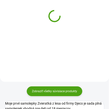
Djeco Samolepky
MiDeer Farebné
Európske zvieratá
samolepky -
Komunikácia a odkazy
3,71 €
1,61 €
Do košíka
Do košíka
Samolepky Africké zvieratá Djeco
je sada 160 roztomilých
Sada farebných samolepiek
samolepiek pre deti, ideálna na
MiDeer Komunikácia poteší
tvorenie, hru aj vymýšľanie
každé dieťa. Nalepujte na papier,
príbehov plných fantázie.
nábytok, obklady a iné materiály.
S týmito samolepkami je to
možné.
Zobraziť všetky súvisiace produkty
Moje prvé samolepky Zvieratká z lesa od firmy Djeco je sada plná
samolepiek vhodná pre deti od 18 mesiacov.