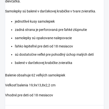
dievčatká.
Samolepky sú balené v darčekovej krabičke v tvare zvieratka.
jednotlivé kusy samolepiek
zadná strana je perforovaná pre ľahké zlúpnutie
samolepky sú opakovane nalepovacie
ľahko lepiteľné pre deti od 18 mesiacov
sú dostatočne veľké pre pohodlný úchop malých detí
balené v darčekovej krabičke zvieratka
Balenie obsahuje 62 veľkých samolepiek
Veľkosť balenia 19,9x13,8x2,2 cm
Vhodné pre deti od 18 mesiacov