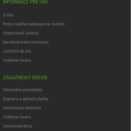
i
INFORMACE PRE VÁS
e
O nás
Prečo rodičia nakupuju na Juchoo
Otestované Juchoo
Navštivte naši vzorkovnu
JUCHOO BLOG
Vrátenie tovaru
ZÁKAZNÍCKY SERVIS
Obchodné podmienky
Doprava a spôsob platby
Hodnotenie obchodu
Vrátenie tovaru
Vzorkovna Brno