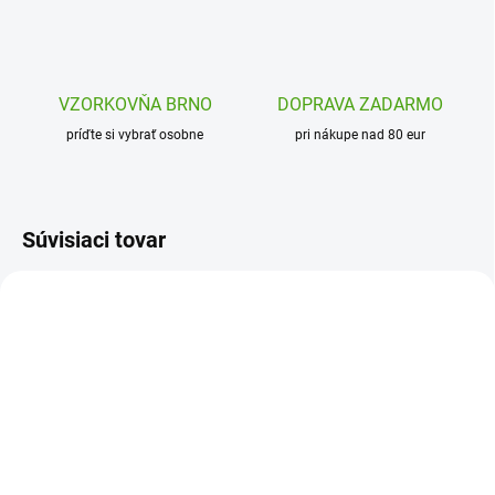
VZORKOVŇA BRNO
DOPRAVA ZADARMO
príďte si vybrať osobne
pri nákupe nad 80 eur
Súvisiaci tovar
DJ09285
MD4001
SKLADOM
SKLADOM
(1 KS)
(1 KS)