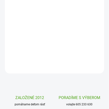
MOŽNOSTI
DORUČENIA
−
+
Pridať do košíka
Kolekcia Moje prvé samolepky Djeco prináša obrázky Zvieratká z
lesa, ktoré sa ľahko nalepujú, sú dostatočne veľké a krásne
maľované.
DETAILNÉ INFORMÁCIE
OPÝTAŤ SA
STRÁŽIŤ
ZALOŽENÉ 2012
PORADÍME S VÝBEROM
pomáhame deťom rásť
volajte 605 233 630