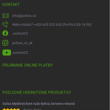
KONTAKT
info
@
juchoo.cz
Máte otázku? +420 605 233 630 (Po-Pá 8.00-18.00)
JuchooCZ
juchoo_cz_sk
JuchooCZ
PRIJÍMAME ONLINE PLATBY
POSLEDNÉ HODNOTENIE PRODUKTOV
Salsa Mydlový kvet ruže kytica červeno-vínová
Blanka Bártů