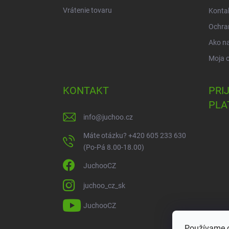
Vrátenie tovaru
Konta
Ochra
Ako n
Moja 
KONTAKT
PRI
PLA
info
@
juchoo.cz
Máte otázku? +420 605 233 630
(Po-Pá 8.00-18.00)
JuchooCZ
juchoo_cz_sk
JuchooCZ
Používame c