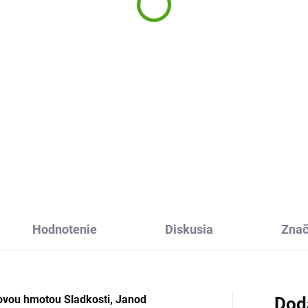
erat
15,88 €
,32 €
Do košíka
Do košíka
Kreatívna sada Farebné flitre
od Sentosphere vám umožní
atívna sada 3D Kvetinové
vytvoriť si kúzelný trblietavý
eky zvierat od Djeco je
obrázok pomocou zapichova
herná výtvarná sada plná
drobných dielikov mozaiky.
ov a zvieratiek, ktorá vás
esie do sveta fantázie a
antiky. 3D mozaika bude
ny...
Hodnotenie
Diskusia
Zna
rovou hmotou Sladkosti, Janod
Dod