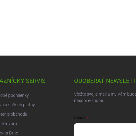
AZNÍCKY SERVIS
ODOBERAŤ NEWSLET
Vložte svoj e-mail a my Vám bud
dné podmienky
našom e-shope.
a a spôsob platby
tenie obchodu
EMAIL
ie tovaru
ovna Brno