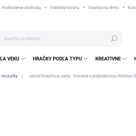
Hodnotenie obchodu
Vrátenie tovaru
Vzorkovna Brno
Kon
Hľadať
ĽA VEKU
HRAČKY PODĽA TYPU
KREATÍVNE
e mozaiky
Janod Kreatívna sada - tvorenie s polymérovou hmotou S
ZNAČKA:
JANOD
12,33 €
Jednotková
SKLADOM
(1 KS)
cena:
MÔŽEME DORUČIŤ DO:
11. 8. 