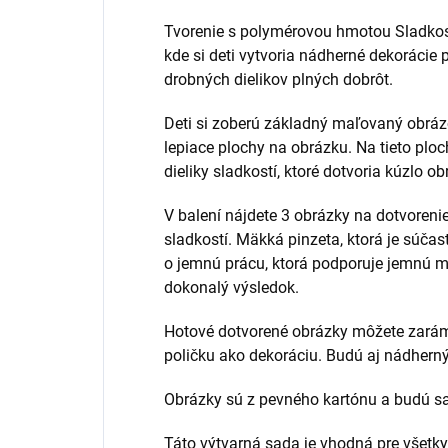
Tvorenie s polymérovou hmotou Sladkos
kde si deti vytvoria nádherné dekoráci
drobných dielikov plných dobrôt.
Deti si zoberú základný maľovaný obrázo
lepiace plochy na obrázku. Na tieto pl
dieliky sladkostí, ktoré dotvoria kúzlo ob
V balení nájdete 3 obrázky na dotvoren
sladkostí. Mäkká pinzeta, ktorá je súčas
o jemnú prácu, ktorá podporuje jemnú mot
dokonalý výsledok.
Hotové dotvorené obrázky môžete zarámo
poličku ako dekoráciu. Budú aj nádhern
Obrázky sú z pevného kartónu a budú sa
Táto výtvarná sada je vhodná pre všetky