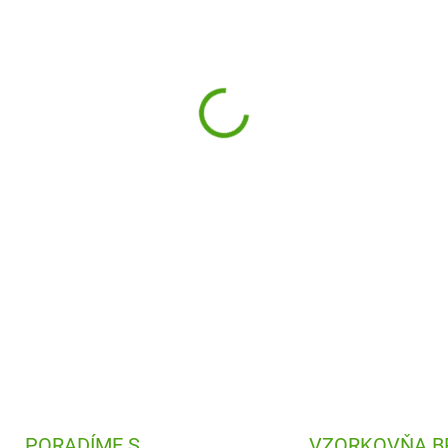
−
+
Tvorenie s polymérovou hmo
deti vytvoria nádherné deko
pinzetou.
DETAILNÉ INFORMÁCIE
PORADÍME S
VZORKOVŇA B