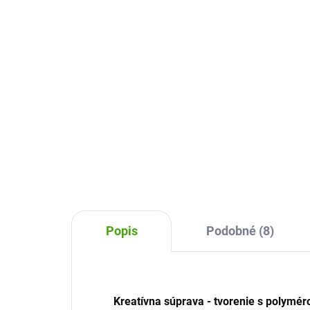
zvi
Princezné
17
18,11 €
Do košíka
Kre
Kreatívna sada Volány a
venč
kamienky Princezné od Janod je
nád
kúzelná tvorivá sada pre deti od 7
kvet
rokov, v ktorej si ozdobia nežné
pren
obrázky princezien a zvieratiek
rom
jemnými volánikmi a...
krás
Popis
Podobné (8)
Kreatívna súprava - tvorenie s polymé