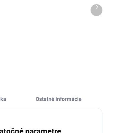
23,47 €
Ďalší
produkt
Do košíka
 Páv
Kreatívne mozaika Princezné a
víly od Janod je krásny darček pre
dievčatá. Pomocou mozaikových
nia
dielov si vytvoria veselé obrázky
plné rozprávkových princezien a
víl.
čka
Ostatné informácie
atočné parametre