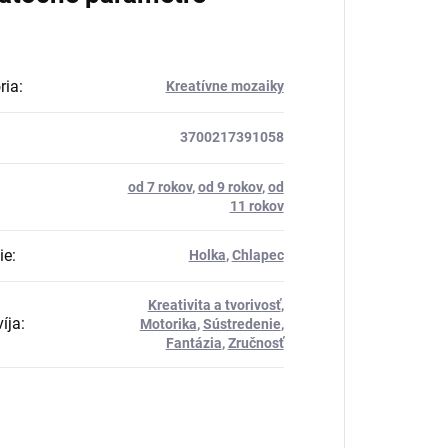
ria
:
Kreatívne mozaiky
3700217391058
od 7 rokov
,
od 9 rokov
,
od
11 rokov
ie
:
Holka
,
Chlapec
Kreativita a tvorivosť
,
íja
:
Motorika
,
Sústredenie
,
Fantázia
,
Zručnosť