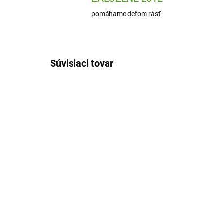
pomáhame deťom rásť
Súvisiaci tovar
J09041
SKLADOM
(1 KS)
Dj
Janod Kreatívna sada
3D
Volány a kamienky