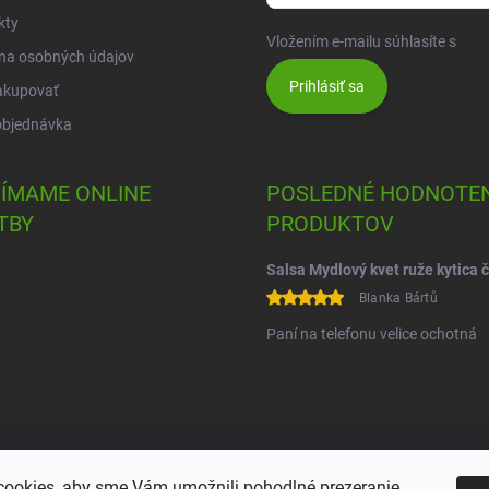
kty
Vložením e-mailu súhlasíte s
pod
na osobných údajov
Prihlásiť sa
akupovať
objednávka
JÍMAME ONLINE
POSLEDNÉ HODNOTEN
TBY
PRODUKTOV
Blanka Bártů
Paní na telefonu velice ochotná
ookies, aby sme Vám umožnili pohodlné prezeranie