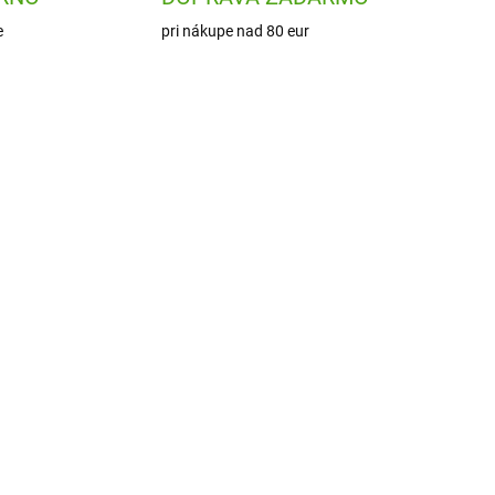
e
pri nákupe nad 80 eur
0140
J07962
 DNÍ
ODOSLANIE DO 7 DNÍ
a
Janod Kreatívna mozaika
áv
Princezny a víly