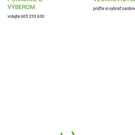
VÝBEROM
príďte si vybrať osobn
volajte 605 233 630
DJ09454
SSP2
ODOSLANIE DO 7 DNÍ
ODOSLANIE DO 7
eco Kreatívna súprava
SentoSphere Kreatívn
 Kvetinové venčeky
sada Farebné flitre - P