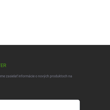
TER
eme zasielať informácie o nových produktoch na