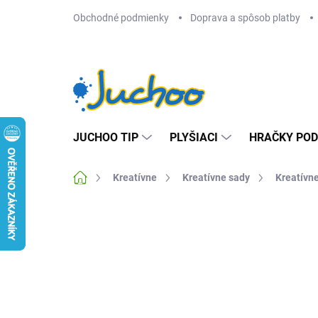
Prejsť
Obchodné podmienky
Doprava a spôsob platby
na
obsah
JUCHOO TIP
PLYŠIACI
HRAČKY POD
Domov
Kreatívne
Kreatívne sady
Kreatívn
Neohodnotené
Podrobnosti hodnotenia