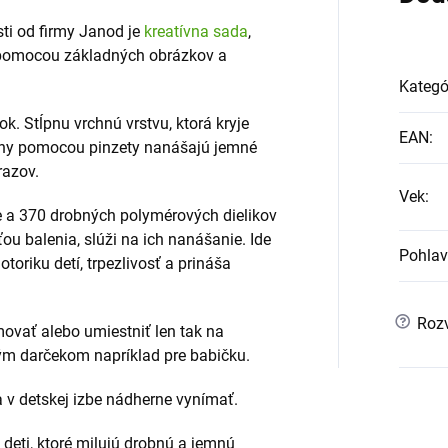
ti od firmy Janod je
kreatívna sada
,
e pomocou základných obrázkov a
Kategó
k. Stĺpnu vrchnú vrstvu, ktorá kryje
EAN
:
ochy pomocou pinzety nanášajú jemné
razov.
Vek
:
ie a 370 drobných polymérových dielikov
ťou balenia, slúži na ich nanášanie. Ide
Pohlav
oriku detí, trpezlivosť a prináša
?
Rozv
vať alebo umiestniť len tak na
ým darčekom napríklad pre babičku.
 v detskej izbe nádherne vynímať.
 deti, ktoré milujú drobnú a jemnú