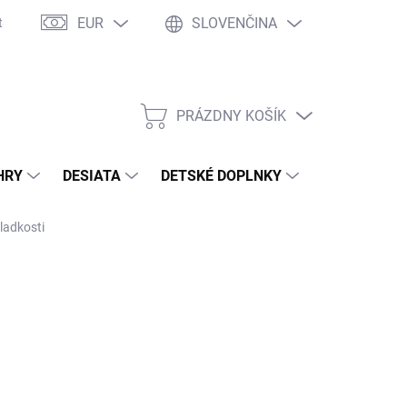
EUR
SLOVENČINA
takty
Ochrana osobných údajov
Ako nakupovať
Moja objed
PRÁZDNY KOŠÍK
NÁKUPNÝ
KOŠÍK
HRY
DESIATA
DETSKÉ DOPLNKY
PRE DOSPEL
ladkosti
2026
MOŽNOSTI DORUČENIA