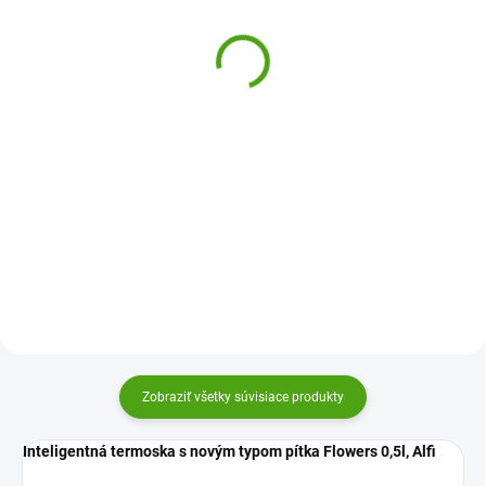
Leak Proof Blue 500 ml
Leak Proof Rose Bloom
20,99 €
500 ml
20,99 €
Do košíka
Do košíka
Dizajnová a praktická nerezová
termoska pre deti i dospelých.
Dizajnová a praktická nerezová
Ľahko ju otvoríte jednou rukou –
termoska pre deti i dospelých.
stačí stlačiť tlačidlo a piť. Vďaka
Ľahko ju otvoríte jednou rukou –
100% tesneniu vám v batohu
stačí stlačiť tlačidlo a piť. Vďaka
nikdy nevytečie a...
100% tesneniu vám v batohu
nikdy nevytečie a...
Zobraziť všetky súvisiace produkty
Inteligentná termoska s novým typom pítka Flowers
0,5l, Alfi