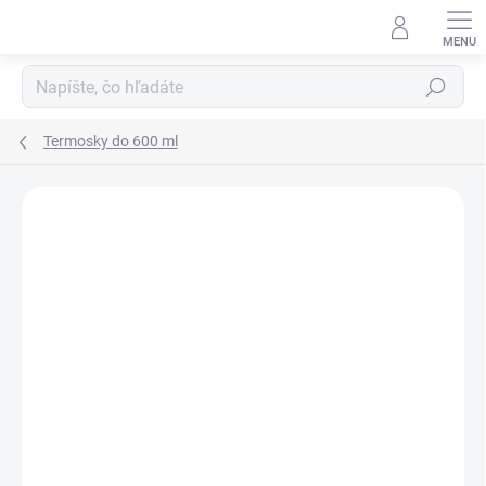
Prejsť
na
obsah
Hľadať
Termosky do 600 ml
Podrobnosti hodnotenia
Neohodnotené
ZNAČKA:
ALFI