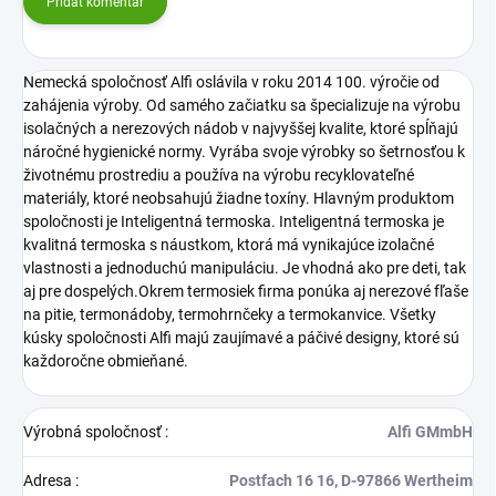
Pridať komentár
Nemecká spoločnosť Alfi oslávila v roku 2014 100. výročie od
zahájenia výroby. Od samého začiatku sa špecializuje na výrobu
isolačných a nerezových nádob v najvyššej kvalite, ktoré spĺňajú
náročné hygienické normy. Vyrába svoje výrobky so šetrnosťou k
životnému prostrediu a používa na výrobu recyklovateľné
materiály, ktoré neobsahujú žiadne toxíny. Hlavným produktom
spoločnosti je Inteligentná termoska. Inteligentná termoska je
kvalitná termoska s náustkom, ktorá má vynikajúce izolačné
vlastnosti a jednoduchú manipuláciu. Je vhodná ako pre deti, tak
aj pre dospelých.Okrem termosiek firma ponúka aj nerezové fľaše
na pitie, termonádoby, termohrnčeky a termokanvice. Všetky
kúsky spoločnosti Alfi majú zaujímavé a páčivé designy, ktoré sú
každoročne obmieňané.
Výrobná spoločnosť
:
Alfi GMmbH
Adresa
:
Postfach 16 16, D-97866 Wertheim