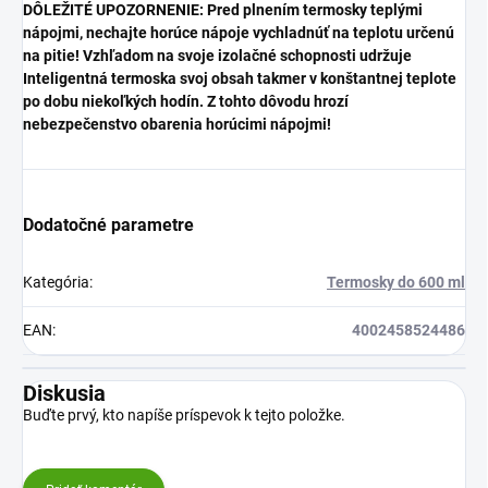
DÔLEŽITÉ UPOZORNENIE: Pred plnením termosky teplými
nápojmi, nechajte horúce nápoje vychladnúť na teplotu určenú
na pitie! Vzhľadom na svoje izolačné schopnosti udržuje
Inteligentná termoska svoj obsah takmer v konštantnej teplote
po dobu niekoľkých hodín. Z tohto dôvodu hrozí
nebezpečenstvo obarenia horúcimi nápojmi!
Dodatočné parametre
Kategória
:
Termosky do 600 ml
EAN
:
4002458524486
Diskusia
Buďte prvý, kto napíše príspevok k tejto položke.