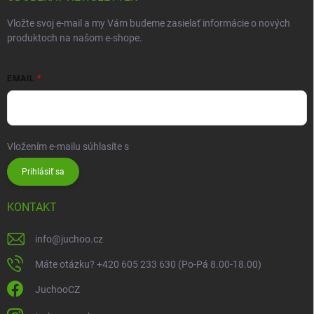
Vložte svoj e-mail a my Vám budeme zasielať informácie o nových
produktoch na našom e-shope.
EMAIL
Vložením e-mailu súhlasíte s
podmienkami ochrany osobných údajov
Prihlásiť sa
KONTAKT
info
@
juchoo.cz
Máte otázku? +420 605 233 630 (Po-Pá 8.00-18.00)
JuchooCZ