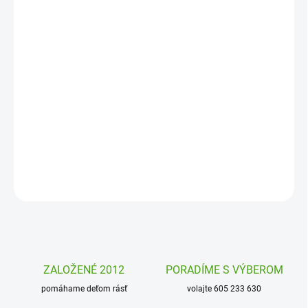
MOŽNOSTI
DORUČENIA
−
+
Pridať do košíka
Inteligentná termoska s náustkom Flowers Alfi ponúka kvalitu a
pohodlnosť používania pre deti i dospelých, do školy aj do prírody.
Je odolná a skvelá!
DETAILNÉ INFORMÁCIE
OPÝTAŤ SA
STRÁŽIŤ
ZALOŽENÉ 2012
PORADÍME S VÝBEROM
pomáhame deťom rásť
volajte 605 233 630