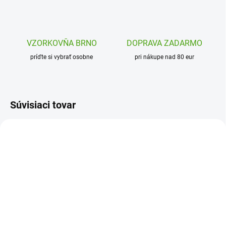
VZORKOVŇA BRNO
DOPRAVA ZADARMO
príďte si vybrať osobne
pri nákupe nad 80 eur
Súvisiaci tovar
ION-TS500ROSEB
ION-TS500BLU
SKLADOM
ODOSLANIE DO 7 DNÍ
(1 KS)
ion8 Nerezová termoska
ion8 Nerezová termoska