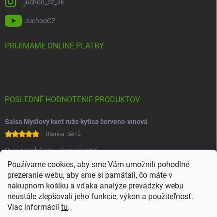
juchoo_cz_sk
JuchooCZ
PRIJÍMAME ONLINE PLATBY
POSLEDNÉ HODNOTENIE PRODUKTOV
Salsa Mydlový kvet ruže kytica červeno-vínová
Blanka Bártů
Paní na telefonu velice ochotná
Používame cookies, aby sme Vám umožnili pohodlné
prezeranie webu, aby sme si pamätali, čo máte v
nákupnom košíku a vďaka analýze prevádzky webu
neustále zlepšovali jeho funkcie, výkon a použiteľnosť.
Viac informácií
tu
.
Heureka
Comgate