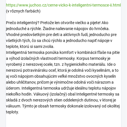
https://www.juchoo.cz/cerne-vicko-k-inteligentni-termosce-ii.html
(v rôznych farbách)
Prečo inteligentný? Pretože len otvoríte viečko a pijete! Ako
jednoduché a rýchle. Žiadne nalievanie nápojov do hrnčeka.
Vhodné predovšetkým pre deti a aktívnych ľudí, jednoducho pre
všetkých tých, čo sa chcú rýchlo a jednoducho napiť nápoje v
teplote, ktorú si sami zvolia.
Inteligentná termoska ponúka komfort v kombinácii fľaše na pitie
a výhod izolačných vlastností termosky. Korpus termosky je
vyrobený z nerezovej ocele, tzn. z hygienického materiálu. Ide o
nerezovú potravinársku oceľ, ktorá je odolná voči kyselinám, a to
aj voči nápojom obsahujúcim veľké množstvo ovocných kyselín
alebo uhličitanov, pričom je výnimočne odolná voči nárazom a
úderom. Inteligentná termoska udržuje ideálnu teplotu nápojov
niekoľko hodín. Vákuový (izolačný) obal Inteligentné termosky sa
skladá z dvoch nerezových stien oddelených dutinou, v ktorej je
vákuum. Týmto je obsah termosky dokonale izolovaný od okolitej
teploty.