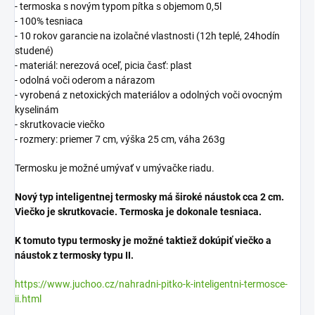
- termoska s novým typom pítka s objemom 0,5l
- 100% tesniaca
- 10 rokov garancie na izolačné vlastnosti (12h teplé, 24hodín
studené)
- materiál: nerezová oceľ, picia časť: plast
- odolná voči oderom a nárazom
- vyrobená z netoxických materiálov a odolných voči ovocným
kyselinám
- skrutkovacie viečko
- rozmery: priemer 7 cm, výška 25 cm, váha 263g
Termosku je možné umývať v umývačke riadu.
Nový typ inteligentnej termosky má široké náustok cca 2 cm.
Viečko je skrutkovacie. Termoska je dokonale tesniaca.
K tomuto typu termosky je možné taktiež dokúpiť viečko a
náustok z termosky typu II.
https://www.juchoo.cz/nahradni-pitko-k-inteligentni-termosce-
ii.html