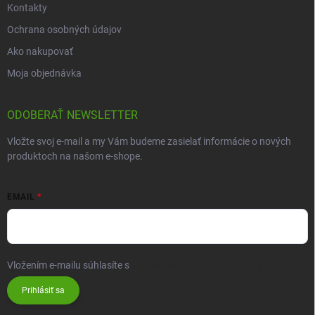
Kontakty
Ochrana osobných údajov
Ako nakupovať
Moja objednávka
ODOBERAŤ NEWSLETTER
Vložte svoj e-mail a my Vám budeme zasielať informácie o nových
produktoch na našom e-shope.
EMAIL
Vložením e-mailu súhlasíte s
podmienkami ochrany osobných údajov
Prihlásiť sa