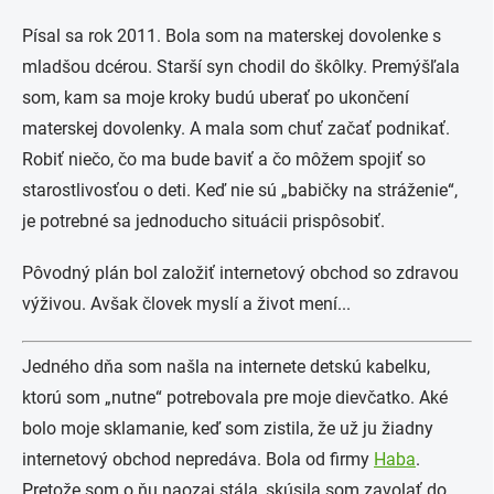
Písal sa rok 2011. Bola som na materskej dovolenke s
mladšou dcérou. Starší syn chodil do škôlky. Premýšľala
som, kam sa moje kroky budú uberať po ukončení
materskej dovolenky. A mala som chuť začať podnikať.
Robiť niečo, čo ma bude baviť a čo môžem spojiť so
starostlivosťou o deti. Keď nie sú „babičky na stráženie“,
je potrebné sa jednoducho situácii prispôsobiť.
Pôvodný plán bol založiť internetový obchod so zdravou
výživou. Avšak človek myslí a život mení...
Jedného dňa som našla na internete detskú kabelku,
ktorú som „nutne“ potrebovala pre moje dievčatko. Aké
bolo moje sklamanie, keď som zistila, že už ju žiadny
internetový obchod nepredáva. Bola od firmy
Haba
.
Pretože som o ňu naozaj stála, skúsila som zavolať do