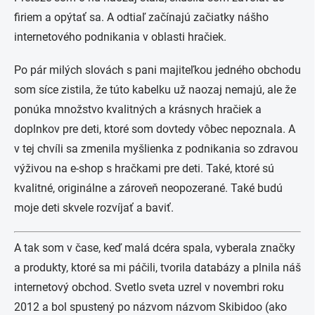
firiem a opýtať sa. A odtiaľ začínajú začiatky nášho
internetového podnikania v oblasti hračiek.
Po pár milých slovách s pani majiteľkou jedného obchodu
som síce zistila, že túto kabelku už naozaj nemajú, ale že
ponúka množstvo kvalitných a krásnych hračiek a
doplnkov pre deti, ktoré som dovtedy vôbec nepoznala. A
v tej chvíli sa zmenila myšlienka z podnikania so zdravou
výživou na e-shop s hračkami pre deti. Také, ktoré sú
kvalitné, originálne a zároveň neopozerané. Také budú
moje deti skvele rozvíjať a baviť.
A tak som v čase, keď malá dcéra spala, vyberala značky
a produkty, ktoré sa mi páčili, tvorila databázy a plnila náš
internetový obchod. Svetlo sveta uzrel v novembri roku
2012 a bol spustený po názvom názvom Skibidoo (ako