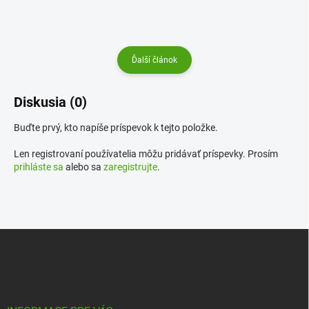
Ďalší článok
Diskusia (0)
Buďte prvý, kto napíše príspevok k tejto položke.
Len registrovaní používatelia môžu pridávať príspevky. Prosím
prihláste sa
alebo sa
zaregistrujte
.
Z
á
p
ä
t