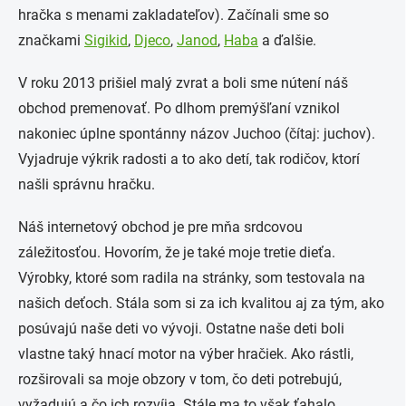
hračka s menami zakladateľov). Začínali sme so
značkami
Sigikid
,
Djeco
,
Janod
,
Haba
a ďalšie.
V roku 2013 prišiel malý zvrat a boli sme nútení náš
obchod premenovať. Po dlhom premýšľaní vznikol
nakoniec úplne spontánny názov Juchoo (čítaj: juchov).
Vyjadruje výkrik radosti a to ako detí, tak rodičov, ktorí
našli správnu hračku.
Náš internetový obchod je pre mňa srdcovou
záležitosťou. Hovorím, že je také moje tretie dieťa.
Výrobky, ktoré som radila na stránky, som testovala na
našich deťoch. Stála som si za ich kvalitou aj za tým, ako
posúvajú naše deti vo vývoji. Ostatne naše deti boli
vlastne taký hnací motor na výber hračiek. Ako rástli,
rozširovali sa moje obzory v tom, čo deti potrebujú,
vyžadujú a čo ich rozvíja. Stále ma to však ťahalo