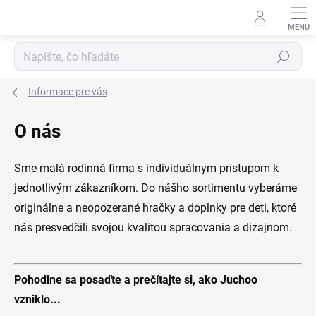
Prejsť
na
obsah
Hľadať
Informace pre vás
O nás
Sme malá rodinná firma s individuálnym prístupom k
jednotlivým zákazníkom. Do nášho sortimentu vyberáme
originálne a neopozerané hračky a doplnky pre deti, ktoré
nás presvedčili svojou kvalitou spracovania a dizajnom.
Pohodlne sa posaďte a prečítajte si, ako Juchoo
vzniklo...