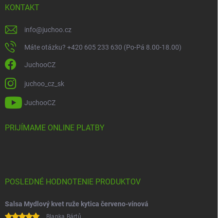
KONTAKT
info
@
juchoo.cz
Máte otázku? +420 605 233 630 (Po-Pá 8.00-18.00)
JuchooCZ
juchoo_cz_sk
JuchooCZ
PRIJÍMAME ONLINE PLATBY
POSLEDNÉ HODNOTENIE PRODUKTOV
Salsa Mydlový kvet ruže kytica červeno-vínová
Blanka Bártů