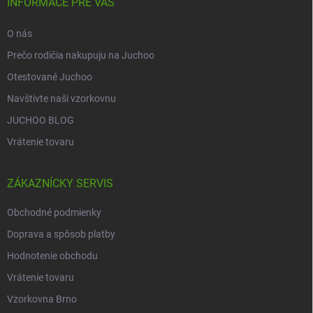
i
INFORMACE PRE VÁS
e
O nás
Prečo rodičia nakupuju na Juchoo
Otestované Juchoo
Navštivte naši vzorkovnu
JUCHOO BLOG
Vrátenie tovaru
ZÁKAZNÍCKY SERVIS
Obchodné podmienky
Doprava a spôsob platby
Hodnotenie obchodu
Vrátenie tovaru
Vzorkovna Brno