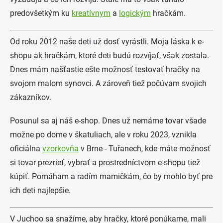
predovšetkým ku
kreatívnym
a
logickým
hračkám.
Od roku 2012 naše deti už dosť vyrástli. Moja láska k e-
shopu ak hračkám, ktoré deti budú rozvíjať, však zostala.
Dnes mám našťastie ešte možnosť testovať hračky na
svojom malom synovci. A zároveň tiež počúvam svojich
zákazníkov.
Posunul sa aj náš e-shop. Dnes už nemáme tovar všade
možne po dome v škatuliach, ale v roku 2023, vznikla
oficiálna
vzorkovňa
v Brne - Tuřanech, kde máte možnosť
si tovar prezrieť, vybrať a prostredníctvom e-shopu tiež
kúpiť. Pomáham a radím mamičkám, čo by mohlo byť pre
ich deti najlepšie.
V Juchoo sa snažíme, aby hračky, ktoré ponúkame, mali