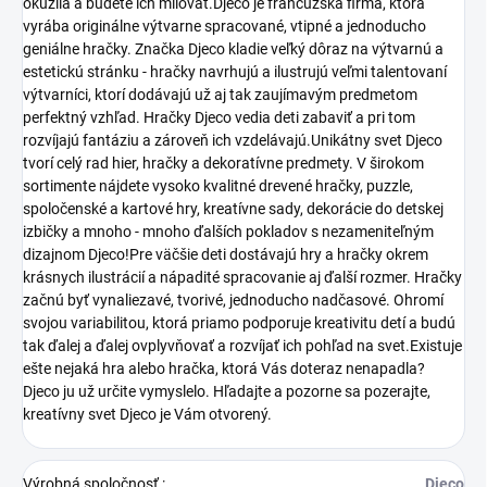
okúzlia a budete ich milovať.Djeco je francúzska firma, ktorá
vyrába originálne výtvarne spracované, vtipné a jednoducho
geniálne hračky. Značka Djeco kladie veľký dôraz na výtvarnú a
estetickú stránku - hračky navrhujú a ilustrujú veľmi talentovaní
výtvarníci, ktorí dodávajú už aj tak zaujímavým predmetom
perfektný vzhľad. Hračky Djeco vedia deti zabaviť a pri tom
rozvíjajú fantáziu a zároveň ich vzdelávajú.Unikátny svet Djeco
tvorí celý rad hier, hračky a dekoratívne predmety. V širokom
sortimente nájdete vysoko kvalitné drevené hračky, puzzle,
spoločenské a kartové hry, kreatívne sady, dekorácie do detskej
izbičky a mnoho - mnoho ďalších pokladov s nezameniteľným
dizajnom Djeco!Pre väčšie deti dostávajú hry a hračky okrem
krásnych ilustrácií a nápadité spracovanie aj ďalší rozmer. Hračky
začnú byť vynaliezavé, tvorivé, jednoducho nadčasové. Ohromí
svojou variabilitou, ktorá priamo podporuje kreativitu detí a budú
tak ďalej a ďalej ovplyvňovať a rozvíjať ich pohľad na svet.Existuje
ešte nejaká hra alebo hračka, ktorá Vás doteraz nenapadla?
Djeco ju už určite vymyslelo. Hľadajte a pozorne sa pozerajte,
kreatívny svet Djeco je Vám otvorený.
Výrobná spoločnosť
:
Djeco