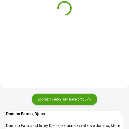
Detská hra Memo
12,33 €
Zvieratká
17,41 €
Do košíka
Do košíka
Domino Lesné zvieratká od firmy
Djeco je krásne zvířátkové
Memo hra -pexeso s roztomilými
domino, ktoré bude vaše deti
obrázkami precvičia sústredenie
baviť! Zabalené v darčekovej
a krátkodobú pamäť. Originálne
krabičke s popruhom pre
pexeso so zvieratkami Avenue
jednoduché prenášanie.
Mandarine zaujme každé dieťa.
Zobraziť všetky súvisiace produkty
Domino Farma, Djeco
Domino Farma od firmy Djeco je krásne zvířátkové domino, ktoré