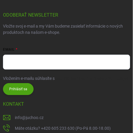
ODOBERAŤ NEWSLETTER
Vložte svoj e-mail a my Vám budeme zasielať informácie o nových
produktoch na našom e-shope.
EMAIL
Vložením e-mailu súhlasíte s
podmienkami ochrany osobných údajov
Prihlásiť sa
KONTAKT
info
@
juchoo.cz
Máte otázku? +420 605 233 630 (Po-Pá 8.00-18.00)