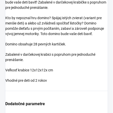
bude vaše deti baviť! Zabalené v darčekovej krabičke s popruhom
pre jednoduché prenášanie.
Kto by nepoznal hru domino? Spájaj istých zvierat (variant pre
menšie deti) a alebo už zvládneš spočítať lístočky? Domino
pomôže dieťaťu s prvým počítaním, zabaví a zároveň podporuje
vývoj jemnej motoriky. Toto domino bude vaše deti baviť.
Domino obsahuje 28 pevných kartičiek.
Zabalené v darčekovej krabici s popruhom pre jednoduché
prenášanie.
Veľkosť krabice 12x12x12x cm
Vhodné pre deti od 2 rokov
Dodatočné parametre