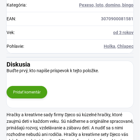
Kategória
:
Pexeso, loto, domino, bingo
EAN
:
3070900081581
Vek
:
od 3 rokov
Pohlavie
:
Holka
,
Chlapec
Diskusia
Buďte prvý, kto napíše príspevok k tejto položke.
Pridať komentár
Hračky a kreatívne sady firmy Djeco sú kúzelné hračky, ktoré
zaujmú deti v každom veku. Sú nádherne a originálne spracované,
prinášajú rozvoj, vzdelávanie a zábavu detí. A nudiť sa s nimi
rozhodne nebudú ani rodičia. Hračky a kreatívne sety Djeco vás