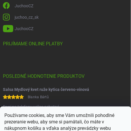
JuchooCZ
juchoo_cz_sk
JuchooCZ
PRIJÍMAME ONLINE PLATBY
POSLEDNÉ HODNOTENIE PRODUKTOV
Salsa Mydlový kvet ruže kytica červeno-vínová
Blanka Bártů
Paní na telefonu velice ochotná
Používame cookies, aby sme Vám umožnili pohodlné
prezeranie webu, aby sme si pamätali, čo máte v
nákupnom košíku a vďaka analýze prevádzky webu