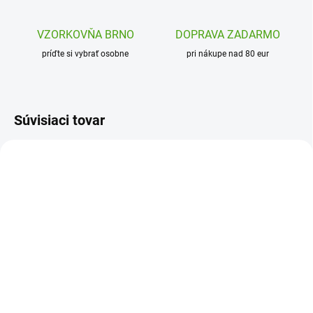
VZORKOVŇA BRNO
DOPRAVA ZADARMO
príďte si vybrať osobne
pri nákupe nad 80 eur
Súvisiaci tovar
DJ08115
AVM42762
SKLADOM
(1 KS)
SKLADOM
(1 KS)
Djeco Domino Lesné
Avenue Mandarine
zvieratká