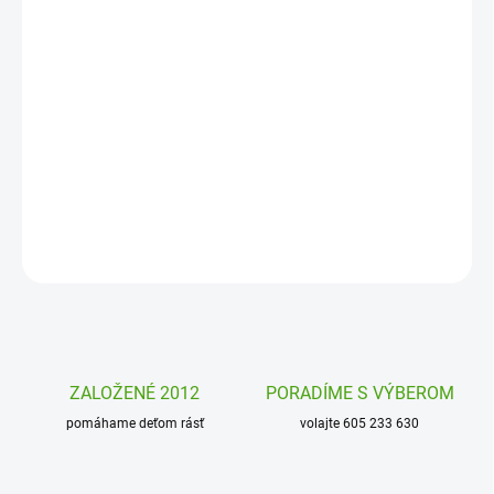
DORUČENIA
−
+
Pridať do košíka
Domino Farma od firmy Djeco je krásne zvířátkové domino, ktoré
bude vaše deti baviť! Zabalené v darčekovej krabičke s popruhom
pre jednoduché prenášanie.
DETAILNÉ INFORMÁCIE
OPÝTAŤ SA
STRÁŽIŤ
ZALOŽENÉ 2012
PORADÍME S VÝBEROM
pomáhame deťom rásť
volajte 605 233 630