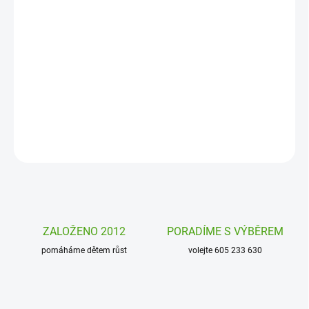
−
+
Přidat do košíku
Romantická koupel s vůní růží? Vezměte okvětní lístky
mýdlových
růží
Salsa a dejte je pod tekoucí vodu. Nebo přímo do vany. A užijte
si voňavou koupel.
DETAILNÍ INFORMACE
ZEPTAT SE
HLÍDAT
ZALOŽENO 2012
PORADÍME S VÝBĚREM
pomáháme dětem růst
volejte 605 233 630