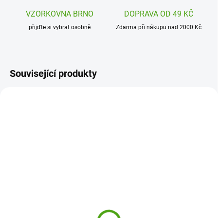
VZORKOVNA BRNO
DOPRAVA OD 49 KČ
přijďte si vybrat osobně
Zdarma při nákupu nad 2000 Kč
Související produkty
SAL3562751
SAL3558046
SKLADEM
(1 KS)
SKLADEM
(3 KS)
Salsa Mýdlový květ růže
Salsa Mýdlové květy
v dárkovém balení -
růže v dárkovém boxu, 9
velká mýdlová růže