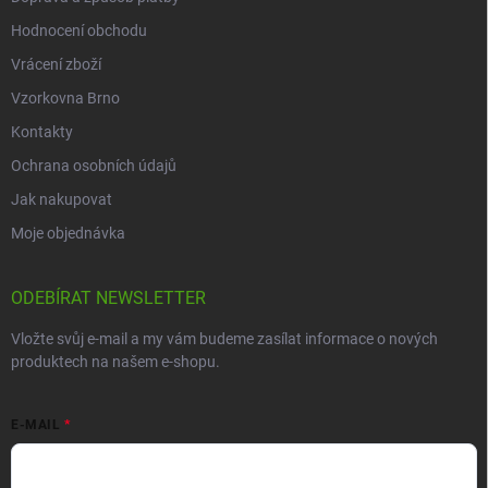
Hodnocení obchodu
Vrácení zboží
Vzorkovna Brno
Kontakty
Ochrana osobních údajů
Jak nakupovat
Moje objednávka
ODEBÍRAT NEWSLETTER
Vložte svůj e-mail a my vám budeme zasílat informace o nových
produktech na našem e-shopu.
E-MAIL