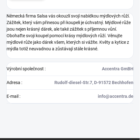
Německá firma Salsa vás okouzlí svojí nabídkou mýdlových růží.
Zážitek, který vám přinesou při koupeli je úchvatný. Mýdlové růže
jsou nejen krásný dárek, ale také zážitek s příjemnou vůní.
Obohaťte svoji koupel pomocí krásy mýdlových růží. Věnujte
mýdlové růže jako dárek všem, kterých si vážíte. Květy a kytice z
mýdla totiž neuvadnou a zůstávají stále krásné.
Výrobní společnost
:
Accentra GmBH
Adresa
:
Rudolf-diesel-Str.7, D-91572 Bechhofen
E-mail
:
info@accentra.de