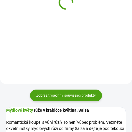
ks
109 Kč
175 Kč
Do košíku
Do košíku
Mýdlový květ růže v dárkovém
Romantická koupel s vůní růží?
balení je originální dárek nejen
Vezměte okvětní lístky mýdlových
pro ženy. Vykouzlíte s ním úsměv
růží Salsa a dejte je pod tekoucí
na tváři i romantickou koupel.
vodu. Nebo přímo do vany. A
Mýdlová květina neuvadne,
užijte si voňavou koupel.
krásně voní a potěší.
Zobrazit všechny související produkty
Mýdlové květy
růže v krabičce květina, Salsa
Romantická koupel s vůní růží? To není vůbec problém. Vezměte
okvětní lístky mýdlových růží od firmy Salsa a dejte je pod tekoucí