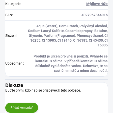
Kategorie
:
Mýdlové růže
EAN
:
4027967844016
Aqua (Water), Corn Starch, Polyvinyl Alcohol,
Sodium Lauryl Sulfate, Cocamidopropoyl Betaine,
Složení
:
Glycerin, Parfum (Fragrance), Phenoxyethanol, CI
16255, CI 15985, CI 19140, CI 16185, CI 45430, CI
16035
Produkt je určen pro vnější použití. Vyhněte se
kontaktu s očima. V případě kontaktu s očima
Upozornění
:
důkladně vypláchněte vodou. Uchovávejte na
suchém místě a mimo dosah dětí.
Diskuze
Buďte první, kdo napíše příspěvek k této položce.
Přidat komentář