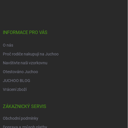
Z
á
p
a
t
í
INFORMACE PRO VÁS
O nás
Proč rodiče nakupují na Juchoo
Navštivte naši vzorkovnu
Otestováno Juchoo
JUCHOO BLOG
Vrácení zboží
ZÁKAZNICKÝ SERVIS
Obchodní podmínky
Doprava a způsob platby