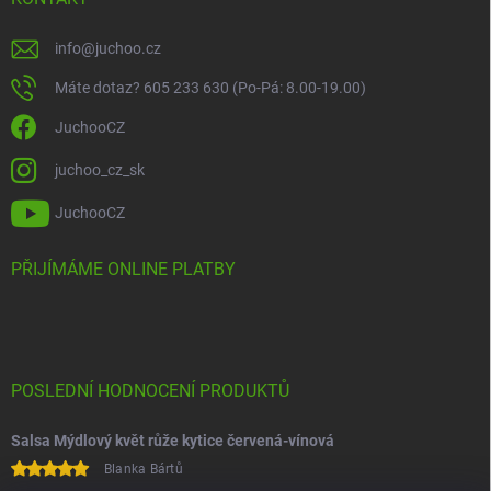
info
@
juchoo.cz
Máte dotaz? 605 233 630 (Po-Pá: 8.00-19.00)
JuchooCZ
juchoo_cz_sk
JuchooCZ
PŘIJÍMÁME ONLINE PLATBY
POSLEDNÍ HODNOCENÍ PRODUKTŮ
Salsa Mýdlový květ růže kytice červená-vínová
Blanka Bártů