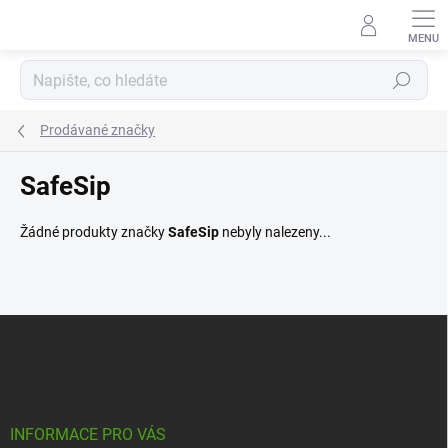
Přejít
na
obsah
Hledat
Prodávané značky
SafeSip
Žádné produkty značky
SafeSip
nebyly nalezeny...
Z
á
p
a
t
í
INFORMACE PRO VÁS