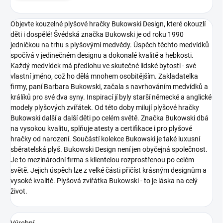
Objevte kouzelné plyšové hračky Bukowski Design, které okouzlí
děti i dospělé! Švédská značka Bukowski je od roku 1990
jedničkou na trhu s plyšovými medvědy. Úspěch těchto medvídků
spočívá v jedinečném designu a dokonalé kvalitě a hebkosti.
Každý medvídek má předlohu ve skutečné lidské bytosti - své
vlastní jméno, což ho dělá mnohem osobitějším. Zakladatelka
firmy, paní Barbara Bukowski, začala s navrhováním medvídků a
králíků pro své dva syny. Inspirací jí byly starší německé a anglické
modely plyšových zvířátek. Od této doby milují plyšové hračky
Bukowski další a další děti po celém světě. Značka Bukowski dbá
na vysokou kvalitu, splňuje atesty a certifikace i pro plyšové
hračky od narození. Součástí kolekce Bukowski je také luxusní
sběratelská plyš.
Bukowski Design není jen obyčejná společnost.
Je to mezinárodní firma s klientelou rozprostřenou po celém
světě. Jejich úspěch lze z velké části přičíst krásným designům a
vysoké kvalitě.
Plyšová zvířátka Bukowski - to je láska na celý
život.
Výrobní