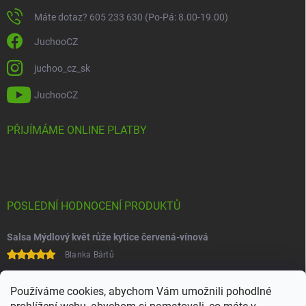
Máte dotaz? 605 233 630 (Po-Pá: 8.00-19.00)
JuchooCZ
juchoo_cz_sk
JuchooCZ
PŘIJÍMÁME ONLINE PLATBY
POSLEDNÍ HODNOCENÍ PRODUKTŮ
Salsa Mýdlový květ růže kytice červená-vínová
Blanka Bártů
Paní na telefonu velice ochotná
Používáme cookies, abychom Vám umožnili pohodlné