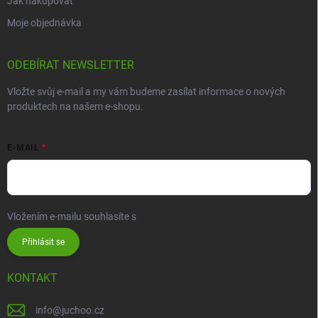
Jak nakupovat
Moje objednávka
ODEBÍRAT NEWSLETTER
Vložte svůj e-mail a my vám budeme zasílat informace o nových
produktech na našem e-shopu.
E-MAIL
Vložením e-mailu souhlasíte s
podmínkami ochrany osobních údajů
Přihlásit se
KONTAKT
info
@
juchoo.cz