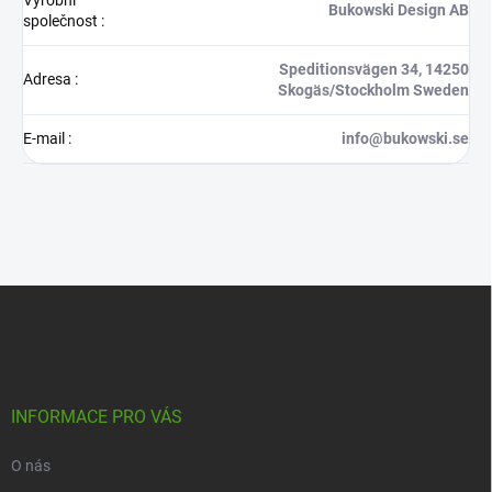
Bukowski Design AB
společnost
:
Speditionsvägen 34, 14250
Adresa
:
Skogäs/Stockholm Sweden
E-mail
:
info@bukowski.se
Z
á
p
a
t
í
INFORMACE PRO VÁS
O nás