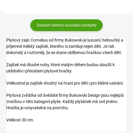
Zobrazit všechny související produkty
Plyšový zajíc Cornelius od firmy Bukowski je luxusní, heboučký a
příjemně měkký zajíček, kterého si zamilují nejen děti. Je tak
dokonalý a roztomilý, že se stane oblíbenou hračkou všech dětí.
Zajíček má dlouhé nohy, které malým dětem budou sloužit k
uklidnění i přenášení plyšové hračky.
Velikostně je zajíček vhodný na hraní pro děti i pro klidné usínání.
Plyšová zvířátka od švédské firmy Bukowski Design jsou nejlepší
značkou v této kategorii plyše. Každý plyšáček má své jméno.
Hračka je omyvatelná na povrchu.
Velikost 30 cm.