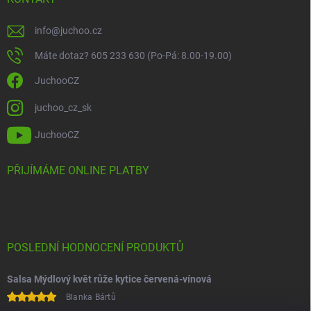
info
@
juchoo.cz
Máte dotaz? 605 233 630 (Po-Pá: 8.00-19.00)
JuchooCZ
juchoo_cz_sk
JuchooCZ
PŘIJÍMÁME ONLINE PLATBY
POSLEDNÍ HODNOCENÍ PRODUKTŮ
Salsa Mýdlový květ růže kytice červená-vínová
Blanka Bártů