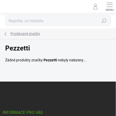
Přejít
na
obsah
Hledat
Prodávané značky
Pezzetti
Žádné produkty značky
Pezzetti
nebyly nalezeny...
Z
á
p
a
t
í
INFORMACE PRO VÁS