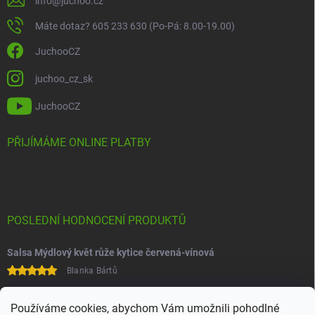
info
@
juchoo.cz
Máte dotaz? 605 233 630 (Po-Pá: 8.00-19.00)
JuchooCZ
juchoo_cz_sk
JuchooCZ
PŘIJÍMÁME ONLINE PLATBY
POSLEDNÍ HODNOCENÍ PRODUKTŮ
Salsa Mýdlový květ růže kytice červená-vínová
Blanka Bártů
Paní na telefonu velice ochotná
Používáme cookies, abychom Vám umožnili pohodlné