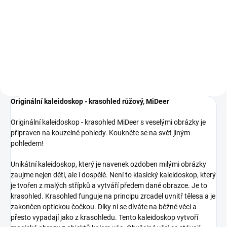
Originální kaleidoskop - krasohled
Londji Svět s nádherným
obrázkem je připraven na
kouzelné pohledy. Neobyčejně
reálné, reálně neobyčejné!
Originální kaleidoskop - krasohled růžový, MiDeer
Originální kaleidoskop - krasohled MiDeer s veselými obrázky je
připraven na kouzelné pohledy. Koukněte se na svět jiným
pohledem!
Unikátní kaleidoskop, který je navenek ozdoben milými obrázky
zaujme nejen děti, ale i dospělé. Není to klasický kaleidoskop, který
je tvořen z malých střípků a vytváří předem dané obrazce. Je to
krasohled. Krasohled funguje na principu zrcadel uvnitř tělesa a je
zakončen optickou čočkou. Díky ní se díváte na běžné věci a
přesto vypadají jako z krasohledu. Tento kaleidoskop vytvoří