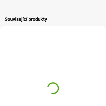
Související produkty
CD150
ODESLÁNÍ DO 7 DNÍ
Londji Originální
kaleidoskop - krasohled
- Svět
320 Kč
Do košíku