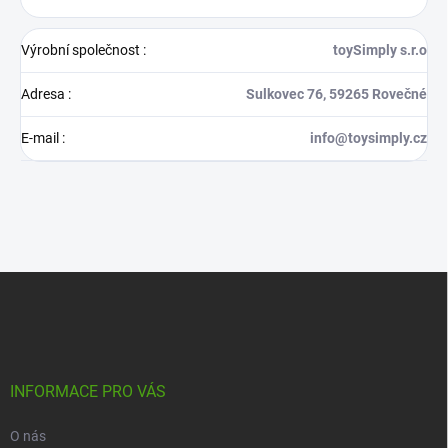
Výrobní společnost
:
toySimply s.r.o
Adresa
:
Sulkovec 76, 59265 Rovečné
E-mail
:
info@toysimply.cz
Z
á
p
a
t
í
INFORMACE PRO VÁS
O nás