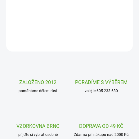
Originální kaleidoskop - krasohled MiDeer s veselými obrázky je
připraven na kouzelné pohledy. Koukněte se na svět jiným
pohledem!
DETAILNÍ INFORMACE
ZEPTAT SE
HLÍDAT
ZALOŽENO 2012
PORADÍME S VÝBĚREM
pomáháme dětem růst
volejte 605 233 630
VZORKOVNA BRNO
DOPRAVA OD 49 KČ
přijďte si vybrat osobně
Zdarma při nákupu nad 2000 Kč