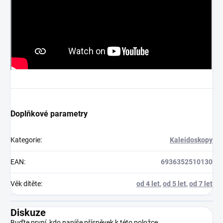
Doplňkové parametry
Kategorie
:
Kaleidoskopy
EAN
:
6936352510130
Věk dítěte
:
od 4 let
,
od 5 let
,
od 7 let
Diskuze
Buďte první, kdo napíše příspěvek k této položce.