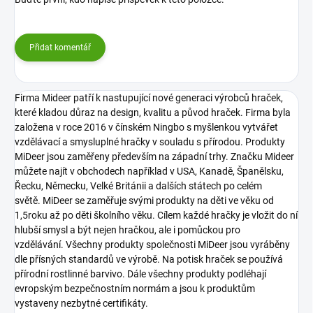
Přidat komentář
Firma Mideer patří k nastupující nové generaci výrobců hraček,
které kladou důraz na design, kvalitu a původ hraček. Firma byla
založena v roce 2016 v čínském Ningbo s myšlenkou vytvářet
vzdělávací a smysluplné hračky v souladu s přírodou. Produkty
MiDeer jsou zaměřeny především na západní trhy. Značku Mideer
můžete najít v obchodech například v USA, Kanadě, Španělsku,
Řecku, Německu, Velké Británii a dalších státech po celém
světě.
MiDeer se zaměřuje svými produkty na děti ve věku od
1,5roku až po děti školního věku.
Cílem každé hračky je vložit do ní
hlubší smysl a být nejen hračkou, ale i pomůckou pro
vzdělávání.
Všechny produkty společnosti MiDeer jsou vyráběny
dle přísných standardů ve výrobě. Na potisk hraček se používá
přírodní rostlinné barvivo. Dále všechny produkty podléhají
evropským bezpečnostním normám a jsou k produktům
vystaveny nezbytné certifikáty.