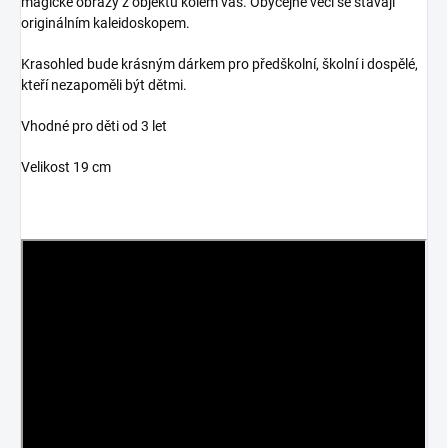
magické obrazy z objektů kolem vás. Obyčejné věci se stávají
originálním kaleidoskopem.
Krasohled bude krásným dárkem pro předškolní, školní i dospělé,
kteří nezapoměli být dětmi.
Vhodné pro děti od 3 let
Velikost 19 cm