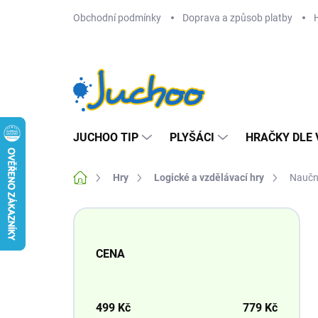
Přejít
Obchodní podmínky
Doprava a způsob platby
na
obsah
JUCHOO TIP
PLYŠÁCI
HRAČKY DLE 
Domů
Hry
Logické a vzdělávací hry
Naučné
P
o
s
CENA
t
r
a
n
499
Kč
779
Kč