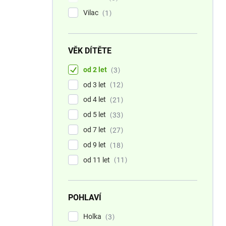
Vilac
1
VĚK DÍTĚTE
od 2 let
3
od 3 let
12
od 4 let
21
od 5 let
33
od 7 let
27
od 9 let
18
od 11 let
11
POHLAVÍ
Holka
3