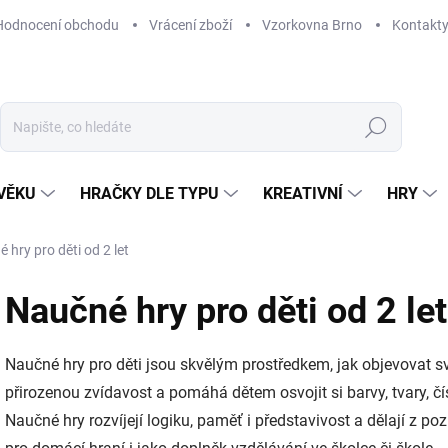
Hodnocení obchodu
Vrácení zboží
Vzorkovna Brno
Kontakt
Hledat
VĚKU
HRAČKY DLE TYPU
KREATIVNÍ
HRY
 hry pro děti od 2 let
Naučné hry pro děti od 2 let
Naučné hry pro děti jsou skvělým prostředkem, jak objevovat s
přirozenou zvídavost a pomáhá dětem osvojit si barvy, tvary, čí
Naučné hry rozvíjejí logiku, paměť i představivost a dělají z p