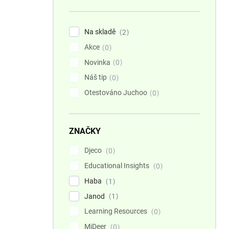
n
í
p
Na skladě
2
a
Akce
n
0
e
Novinka
0
l
Náš tip
0
Otestováno Juchoo
0
ZNAČKY
Djeco
0
Educational Insights
0
Haba
1
Janod
1
Learning Resources
0
MiDeer
0