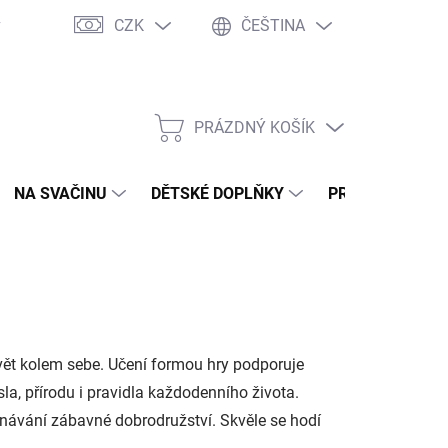
CZK
ČEŠTINA
y
Ochrana osobních údajů
Jak nakupovat
Moje objednávka
PRÁZDNÝ KOŠÍK
NÁKUPNÍ
KOŠÍK
NA SVAČINU
DĚTSKÉ DOPLŇKY
PRO DOSPĚLÉ
vět kolem sebe. Učení formou hry podporuje
sla, přírodu i pravidla každodenního života.
oznávání zábavné dobrodružství. Skvěle se hodí