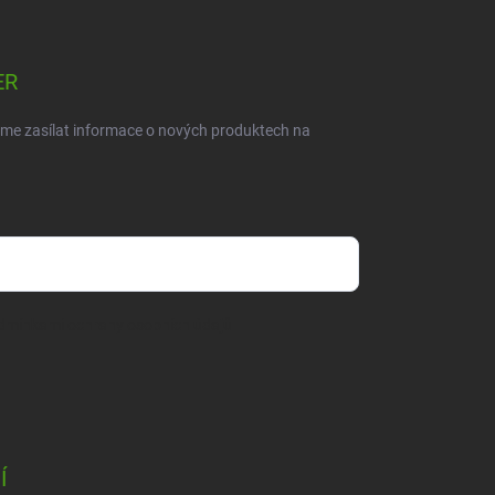
ER
eme zasílat informace o nových produktech na
dmínkami ochrany osobních údajů
Í