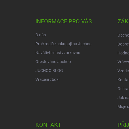
Z
á
p
a
INFORMACE PRO VÁS
ZÁK
t
í
O nás
Obcho
Proč rodiče nakupují na Juchoo
Doprav
Navštivte naši vzorkovnu
Hodno
Otestováno Juchoo
Vrácen
JUCHOO BLOG
Vzork
Vrácení zboží
Konta
Ochra
Jak n
Moje 
KONTAKT
PŘI