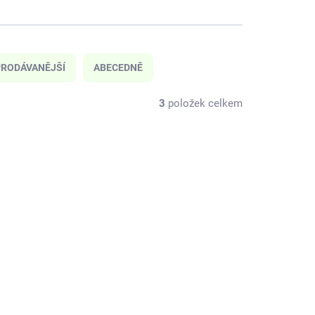
RODÁVANĚJŠÍ
ABECEDNĚ
3
položek celkem
J08038
H1306706001
O 7 DNÍ
SKLADEM
(1 KS)
á hra
Haba Dřevěná