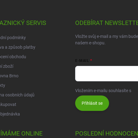
AZNICKÝ SERVIS
ODEBÍRAT NEWSLETT
Vložte svůj e-mail a my vám bud
dní podmínky
našem e-shopu.
a a způsob platby
cení obchodu
E-MAIL
í zboží
ovna Brno
kty
Vložením e-mailu souhlasíte s
po
na osobních údajů
Přihlásit se
akupovat
objednávka
JÍMÁME ONLINE
POSLEDNÍ HODNOCEN